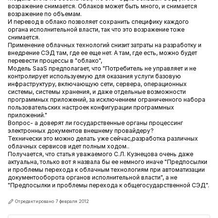
возражение снимается. Облаков может быть много, и снимается
возражение по объемам.
И перевод в облако позволяет сохранить специфику каждого
органа исполнительной власти, так что это возражение тоже
снимается.
Применение облачных технологий снизит затраты на разработку и
внедрение СЭД там, где ее еще нет. А там, где есть, можно будет
перевести процессы в "облако",
Модель SaaS предполагает, что "Потребитель не управляет и не
контролирует используемую для оказания услуги базовую
инфраструктуру, включающую сети, сервера, операционных
системы, системы хранения, и даже отдельные возможности
программных приложений, за исключением ограниченного набора
пользовательских настроек конфигурации программных
приложений."
Вопрос- а доверят ли государственные органы процессинг
электронных документов внешнему провайдеру?
Технически это можно делать уже сейчас,разработка различных
облачных сервисов идет полным ходом..
Получается, что статья уважаемого С.Л. Кузнецова очень даже
актуальна, только вот я назвала бы ее немного иначе "Предпосылки
и проблемы перехода к облачным технологиям при автоматизации
документооборота органов исполнительной власти", а не
"Предпосылки и проблемы перехода к общегосударственной СЭД".
Отредактировано 7 февраля 2012