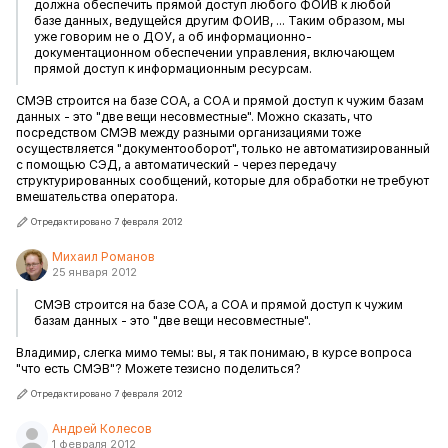
должна обеспечить прямой доступ любого ФОИВ к любой
базе данных, ведущейся другим ФОИВ, ... Таким образом, мы
уже говорим не о ДОУ, а об информационно-
документационном обеспечении управления, включающем
прямой доступ к информационным ресурсам.
СМЭВ строится на базе СОА, а СОА и прямой доступ к чужим базам
данных - это "две вещи несовместные". Можно сказать, что
посредством СМЭВ между разными организациями тоже
осуществляется "документооборот", только не автоматизированный
с помощью СЭД, а автоматический - через передачу
структурированных сообщений, которые для обработки не требуют
вмешательства оператора.
Отредактировано 7 февраля 2012
Михаил Романов
25 января 2012
СМЭВ строится на базе СОА, а СОА и прямой доступ к чужим
базам данных - это "две вещи несовместные".
Владимир, слегка мимо темы: вы, я так понимаю, в курсе вопроса
"что есть СМЭВ"? Можете тезисно поделиться?
Отредактировано 7 февраля 2012
Андрей Колесов
1 февраля 2012