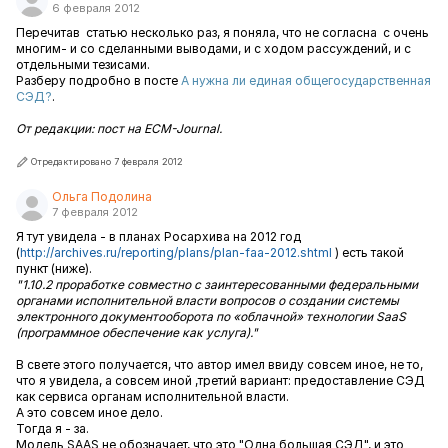
6 февраля 2012
Перечитав статью несколько раз, я поняла, что не согласна с очень
многим- и со сделанными выводами, и с ходом рассуждений, и с
отдельными тезисами.
Разберу подробно в посте
А нужна ли единая общегосударственная
СЭД?
.
От редакции: пост на ECM-Journal.
Отредактировано 7 февраля 2012
Ольга Подолина
7 февраля 2012
Я тут увидела - в планах Росархива на 2012 год
(
http://archives.ru/reporting/plans/plan-faa-2012.shtml
) есть такой
пункт (ниже).
"1.10.2 проработке совместно с заинтересованными федеральными
органами исполнительной власти вопросов о создании системы
электронного документооборота по «облачной» технологии SaaS
(программное обеспечение как услуга)."
В свете этого получается, что автор имел ввиду совсем иное, не то,
что я увидела, а совсем иной ,третий вариант: предоставление СЭД
как сервиса органам исполнительной власти.
А это совсем иное дело.
Тогда я - за.
Модель SAAS не обозначает, что это "Одна большая СЭД", и это