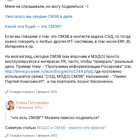
Меня не спрашивали, но могу поделиться :-)
Уже скоро мы увидим СМЭВ в деле
Какой она будет — эта СМЭВ?
Если мы говорим о том. что СМЭВ в контесте задача СЭД, то тогда
нужно говорить о любых других ИТ-системам, в том числе ERP, BI,
Интернете и пр.
На мой взгляд, сегодня СМЭВ (как впрочем и МЭДО) просто
эксплуатируется в интересах PR, часто, чтобы "прикрыть" реальный
дела. Пример тому - "Программа информатизации Росархива" (см.
http://www.pcweek.ru/ecm/blog/ecm/2344.php
), где постоянно
используется связка "СЭД, МЭДО, СМЭВ". Напоминает - "Ленин!
Партия! Комсомол!!!".. и так повторять лозунг бесконечно.
Отредактировано 7 февраля 2012
Елена Питомцева
1 февраля 2012
"что есть СМЭВ"? Можете тезисно поделиться?
Советую статью
МЭДО и СМЭВ – вместо или вместе?
Отредактировано 7 февраля 2012