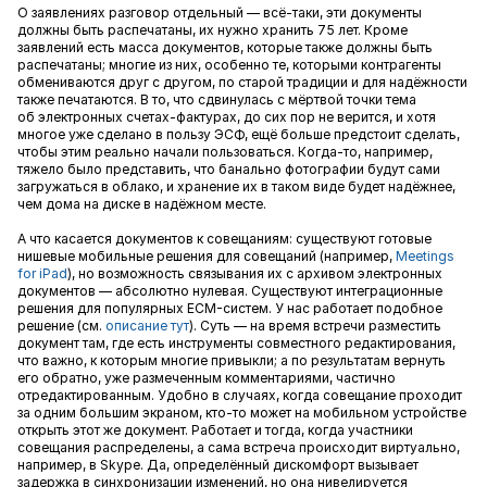
О заявлениях разговор отдельный — всё-таки, эти документы
должны быть распечатаны, их нужно хранить 75 лет. Кроме
заявлений есть масса документов, которые также должны быть
распечатаны; многие из них, особенно те, которыми контрагенты
обмениваются друг с другом, по старой традиции и для надёжности
также печатаются. В то, что сдвинулась с мёртвой точки тема
об электронных счетах-фактурах, до сих пор не верится, и хотя
многое уже сделано в пользу ЭСФ, ещё больше предстоит сделать,
чтобы этим реально начали пользоваться. Когда-то, например,
тяжело было представить, что банально фотографии будут сами
загружаться в облако, и хранение их в таком виде будет надёжнее,
чем дома на диске в надёжном месте.
А что касается документов к совещаниям: существуют готовые
нишевые мобильные решения для совещаний (например,
Meetings
for iPad
), но возможность связывания их с архивом электронных
документов — абсолютно нулевая. Существуют интеграционные
решения для популярных ECM-систем. У нас работает подобное
решение (см.
описание тут
). Суть — на время встречи разместить
документ там, где есть инструменты совместного редактирования,
что важно, к которым многие привыкли; а по результатам вернуть
его обратно, уже размеченным комментариями, частично
отредактированным. Удобно в случаях, когда совещание проходит
за одним большим экраном, кто-то может на мобильном устройстве
открыть этот же документ. Работает и тогда, когда участники
совещания распределены, а сама встреча происходит виртуально,
например, в Skype. Да, определённый дискомфорт вызывает
задержка в синхронизации изменений, но она нивелируется