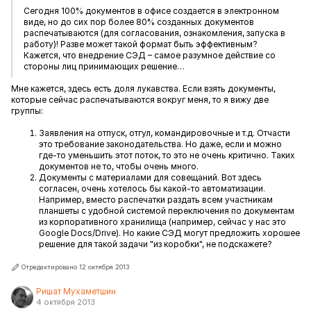
Сегодня 100% документов в офисе создается в электронном
виде, но до сих пор более 80% созданных документов
распечатываются (для согласования, ознакомления, запуска в
работу)! Разве может такой формат быть эффективным?
Кажется, что внедрение СЭД – самое разумное действие со
стороны лиц принимающих решение…
Мне кажется, здесь есть доля лукавства. Если взять документы,
которые сейчас распечатываются вокруг меня, то я вижу две
группы:
Заявления на отпуск, отгул, командировочные и т.д. Отчасти
это требование законодательства. Но даже, если и можно
где-то уменьшить этот поток, то это не очень критично. Таких
документов не то, чтобы очень много.
Документы с материалами для совещаний. Вот здесь
согласен, очень хотелось бы какой-то автоматизации.
Например, вместо распечатки раздать всем участникам
планшеты с удобной системой переключения по документам
из корпоративного хранилища (например, сейчас у нас это
Google Docs/Drive). Но какие СЭД могут предложить хорошее
решение для такой задачи "из коробки", не подскажете?
Отредактировано 12 октября 2013
Ришат Мухаметшин
4 октября 2013