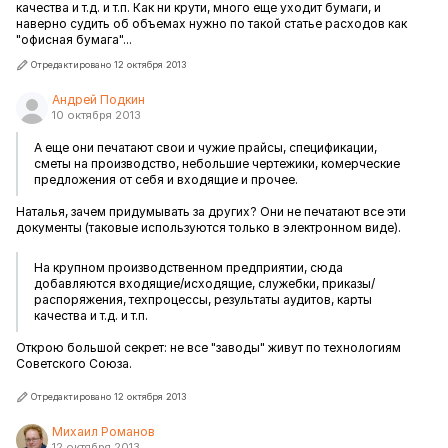
качества и т.д. и т.п. Как ни крути, много еще уходит бумаги, и
наверно судить об объемах нужно по такой статье расходов как
"офисная бумага"...
Отредактировано 12 октября 2013
Андрей Подкин
10 октября 2013
А еще они печатают свои и чужие прайсы, спецификации,
сметы на производство, небольшие чертежики, комерческие
предложения от себя и входящие и прочее.
Наталья, зачем придумывать за других? Они не печатают все эти
документы (таковые используются только в электронном виде).
На крупном производственном предприятии, сюда
добавляются входящие/исходящие, служебки, приказы/
распоряжения, техпроцессы, результаты аудитов, карты
качества и т.д. и т.п.
Открою большой секрет: не все "заводы" живут по технологиям
Советского Союза.
Отредактировано 12 октября 2013
Михаил Романов
12 октября 2013