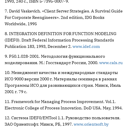
1993, 240 с., ISBN 5-7395-0007-9.
7. David Vaskevich. «Client Server Strategies. A Survival Guide
For Corporate Reengineers». 2nd edition, IDG Books
Worldwide, 1995
8. INTEGRATION DEFINITION FOR FUNCTION MODELING
(IDEF0). Draft Federal Information Processing Standards
Publication 183, 1993, December 2.
www.idef.com
9. Р50.1.028-2001. Методология функционального
моделирования. М.: Госстандарт России, 2000.
www.cals.ru
10. Менеджмент качества и международные стандарты
ИСО 9000 версии 2000 г. Материалы семинара в рамках
Программы ИСО для развивающихся стран. Минск, Июль
2001 г. 79 с.
11. Framework for Managing Process Improvement. Vol.1.
Electronic College of Process Innovation. DoD USA. May, 1994.
12. Система IDEF0/EMTool 1.1. Руководство пользователя.
ЗАО Ориентсофт. Минск, РБ, 1997.
www.orientsoft.by