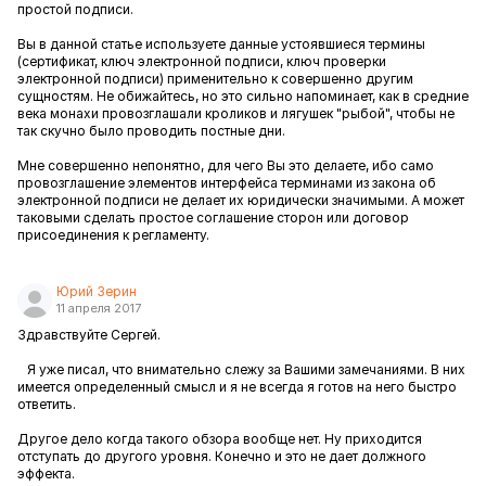
простой подписи.
Вы в данной статье используете данные устоявшиеся термины
(сертификат, ключ электронной подписи, ключ проверки
электронной подписи) применительно к совершенно другим
сущностям. Не обижайтесь, но это сильно напоминает, как в средние
века монахи провозглашали кроликов и лягушек "рыбой", чтобы не
так скучно было проводить постные дни.
Мне совершенно непонятно, для чего Вы это делаете, ибо само
провозглашение элементов интерфейса терминами из закона об
электронной подписи не делает их юридически значимыми. А может
таковыми сделать простое соглашение сторон или договор
присоединения к регламенту.
Юрий Зерин
11 апреля 2017
Здравствуйте Сергей.
Я уже писал, что внимательно слежу за Вашими замечаниями. В них
имеется определенный смысл и я не всегда я готов на него быстро
ответить.
Другое дело когда такого обзора вообще нет. Ну приходится
отступать до другого уровня. Конечно и это не дает должного
эффекта.