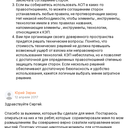
заключать соглашение сторон.
Если вы собираетесь использовать АСП в каких-то
правоотношениях, то можете соглашением сторон
устанавливать любые правила, не противоречащие закону.
Нет никакой необходимости, чтобы элементы , инструменты,
технологии имели в этих правилах названия,
напоминающие элементы , инструменты, технологии,
относящиеся к КЭП.
Вам при организации своего доверенного пространства
придется решать технические вопросы. Понятно, что
стоимость технических решений не должна превышать
возможный ущерб от взлома или неправомерного
использования технологий. КЭП небесплатна, но и позволяет
с достаточной для определенных правоотношений степенью
защищать позиции сторон. Если несколько решений
обеспечивают достаточную безопасность и удобство
использования, кажется логичным выбрать менее затратное
решение.
Юрий Зерин
12 апреля 2017
Здравствуйте Сергей.
Спасибо за выжимки, которые Вы сделали для меня. Постараюсь
опираться на них и тех ребят, которые сориентировали меня по мом
размышлениям. Вы совершенно верно схватили направление моих
мыслей. Поэтому уточню некоторые моменты для устранения