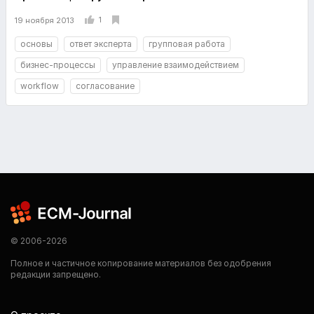
1
19 ноября 2013
основы
ответ эксперта
групповая работа
бизнес-процессы
управление взаимодействием
workflow
согласование
© 2006-2026
Полное и частичное копирование материалов без одобрения
редакции запрещено.