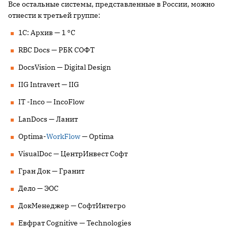
Все остальные системы, представленные в России, можно
отнести к третьей группе:
1C: Архив — 1 °C
RBC Docs — РБК СОФТ
DocsVision — Digital Design
IIG Intravert — IIG
IT -Inco — IncoFlow
LanDocs — Ланит
Optima-
WorkFlow
— Optima
VisualDoc — ЦентрИнвест Софт
Гран Док — Гранит
Дело — ЭОС
ДокМенеджер — СофтИнтегро
Евфрат Cognitive — Technologies