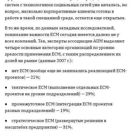
систем с технологиями социальных сетей уже началась, но
вопрос, насколько корпоративные клиенты готовы к
работе в такой смешанной среде, остается еще открытым.
В то же время, по данным западных исследователей,
понимание важности ECM сегодня имеется далеко не у
всех компаний. Так, эксперты ассоциации AIIM выделяют
четыре основные категории организаций по уровню
зрелости применения ECM, с таким распределением их
долей на рынке (данные
2007 г
.):
● нет ECM (вообще еще не занимались реализацией ECM-
проектов) — 21%;
● тактическое ECM (выполнение отдельных ECM-
проектов на уровне подразделений) — 29%;
● промежуточное ECM (интеграция ECM-проектов
разных подразделений) — 19%;
● стратегическое ECM (развернутые решения в
масштабах предприятия) — 31%.