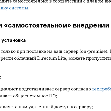
одите самостоятельно в соответствии с планом вн
авку системы
.
ри «самостоятельном» внедрении
 установка
только при поставке на ваш сервер (on-premise). 
брести облачный Directum Lite, можете пропусти
:
циалист подготавливает сервер согласно
тех.тре
ливает общесистемное ПО;
авляете нам удаленный доступ к серверу;