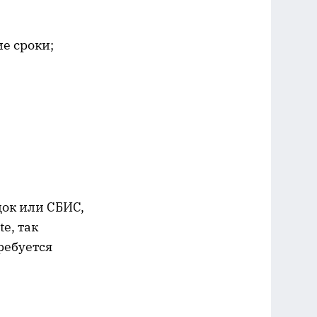
ие сроки;
док или СБИС,
e, так
ребуется