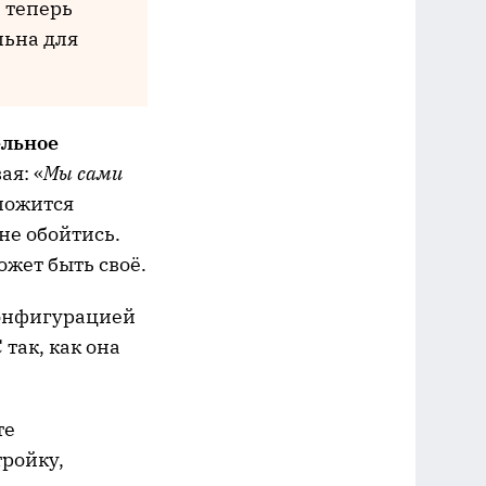
а теперь
льна для
ельное
ая: «
Мы сами
 ложится
не обойтись.
ожет быть своё.
конфигурацией
так, как она
те
тройку,