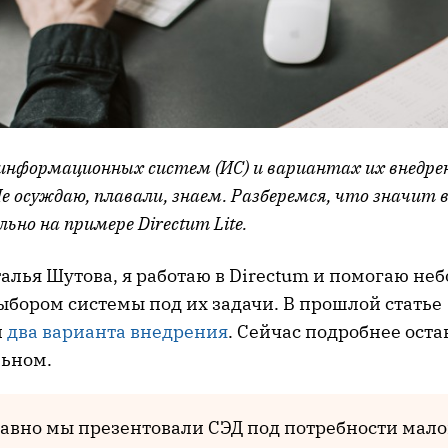
 информационных систем (ИС) и вариантах их внедре
е осуждаю, плавали, знаем. Разберемся, что значит 
но на примере Directum Lite.
талья Шутова, я работаю в Directum и помогаю н
ыбором системы под их задачи. В прошлой статье
и
два варианта внедрения
. Сейчас подробнее ост
льном.
авно мы презентовали СЭД под потребности мало