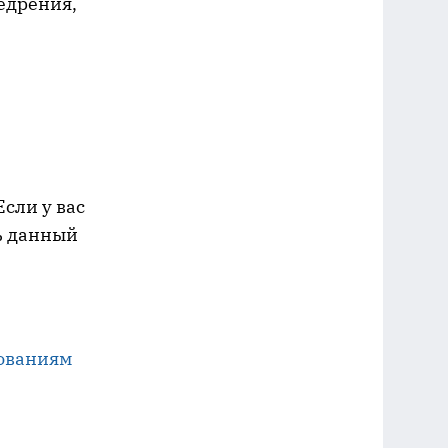
едрения,
Если у вас
ть данный
бованиям