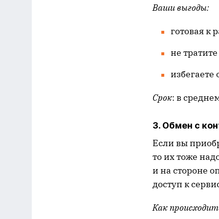
Ваши выгоды
:
готовая к 
не тратите
избегаете 
Срок
: в средне
3. Обмен с ко
Если вы приоб
то их тоже над
и на стороне о
доступ к сервис
Как происходит