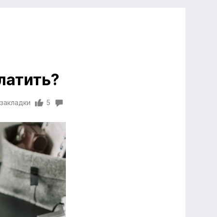
латить?
 закладки
5