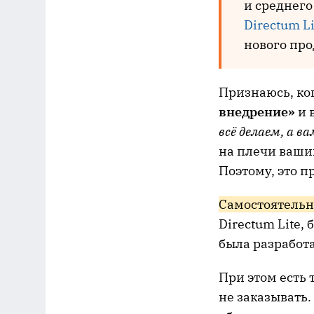
и среднего
Directum Li
нового про
Признаюсь, ко
внедрение»
и 
всё делаем, а ва
на плечи ваших
Поэтому, это п
Самостоятель
Directum Lite,
была разработ
При этом есть 
не заказывать.