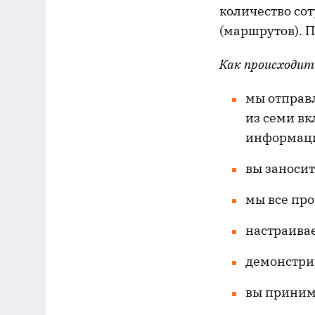
количество со
(маршрутов). 
Как происходит
мы отправл
из семи вк
информаци
вы заносит
мы все про
настраива
демонстри
вы приним