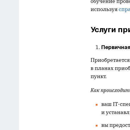
обучение пров
используя
спр
Услуги п
Первичная
Приобретается 
в планах прио
пункт.
Как происходит
ваш IT-спе
и устанав
вы предост