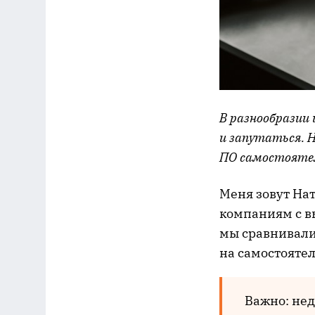
В разнообразии
и запутаться. Н
ПО самостоятель
Меня зовут На
компаниям с в
мы сравнивал
на самостояте
Важно: нед