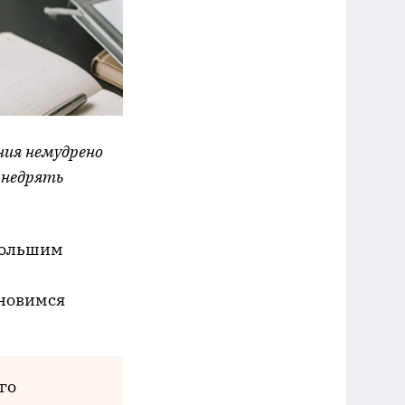
ния немудрено
внедрять
ебольшим
ановимся
го