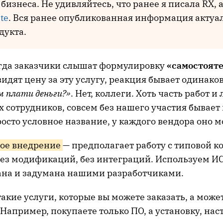
 бизнеса. Не удивляйтесь, что ранее я писала RX, 
te
. Вся ранее опубликованная информация актуа
дукта.
гда заказчики слышат формулировку
«самостоят
видят цену за эту услугу, реакция бывает одинаков
м пла
ти деньги?»
. Нет, коллеги. Хоть часть работ и
 сотрудников, совсем без нашего участия бывает 
росто условное название, у каждого вендора оно м
ное внедрение
— предполагает работу с типовой 
 без модификаций, без интеграций. Используем ИС 
ана и задумана нашими разработчиками.
такие услуги, которые вы можете заказать, а може
 Например, покупаете только ПО, а установку, нас