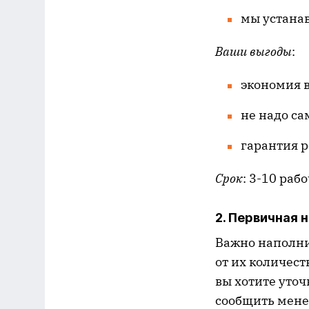
мы устанав
Ваши выгоды
:
экономия 
не надо са
гарантия р
Срок
: 3-10 раб
2. Первичная 
Важно наполни
от их количест
вы хотите уто
сообщить менед