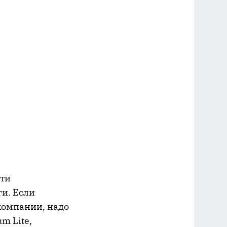
сти
ги. Если
компании, надо
m Lite,