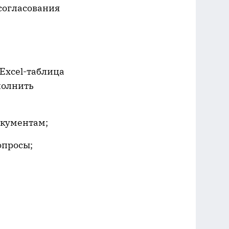
 согласования
Excel-таблица
полнить
окументам;
опросы;