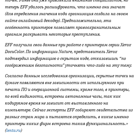
точек. Ранее они уже привлекали внимание специалистов, но
теперь EFF удалось расшифровать, что именно они значат
(для определения значения кода организация создала на своем
сайте онлайновый декодер). Предположительно, эта
особенность принтеров позволяет правоохранительным
органам раскрывать некоторые преступления.
EFF получила свои данные при работе с принтером серии Xerox
DocuColor. По информации Nature, представитель Xerox
подтвердил информацию о скрытом коде, отказавшись “по
соображениям безопасности” уточнять что-либо на эту тему.
Согласно данным исследования организации, скрытые точки на
бумаге появляются вне зависимости от используемого при
печати ПО и операционной системы, кроме того, в принтеры,
по всей видимости, встроены автономные часы, так как
кодируемое время не зависит от выставленного на
компьютере. Сейчас эксперты EFF собирают свидетельства из
разных стран мира и пытаются определить, в какие именно
принтеры каких фирм встроена такая функциональность.»
(
lenta.ru
)