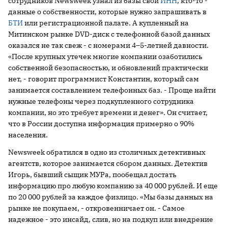
сотрудников Newsweek узнал из базы свой
ИНН
, кто-то -
данные о собственности, которые нужно запрашивать в
БТИ
или регистрационной палате. А купленный на
Митинском рынке DVD-диск с телефонной базой данных
оказался не так свеж - с номерами 4–5-летней давности.
«После крупных утечек многие компании озаботились
собственной безопасностью, и обновлений практически
нет, - говорит программист Константин, который сам
занимается составлением телефонных баз. - Проще найти
нужные телефоны через подкупленного сотрудника
компании, но это требует времени и денег». Он считает,
что в России доступна информация примерно о 90%
населения.
Newsweek обратился в одно из столичных детективных
агентств, которое занимается сбором данных. Детектив
Игорь, бывший сыщик МУРа, пообещал достать
информацию про любую компанию за 40 000 рублей. И еще
по 20 000 рублей за каждое физлицо. «Мы базы данных на
рынке не покупаем, - откровенничает он. - Самое
надежное - это инсайд, слив, но на подкуп или внедрение