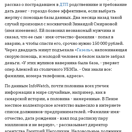
рассказ о пострадавшем в
ДТП
родственнике и требование
дать денег - гораздо более эффективен, если выбрать
жертву с помощью базы данных. Два месяца назад такой
случай произошел с москвичкой Зинаидой Смирновой
(имя изменено). Ей позвонил незнакомый мужчина и
сказал, что ее сын - имя-отчество-фамилия - попал в
аварию, а чтобы спасти его, срочно нужно 150 000 рублей.
Через двадцать минут подъехала «
Газель
», напоминающая
скорую помощь, и молодой человек в белом халате забрал
деньги. «У этих жуликов наверняка была база, - уверяет
опер Алексей из столичного УБЭПа. - Они знали все:
фамилии, номера телефонов, адреса».
По данным InfoWatch, почти половина всех утечек
информации в мире случайные, например, как в
самарской истории, а половина - намеренные. В Пензе
местное коллекторское агентство вывесило в интернете
список должников-предпринимателей. «Фамилия-имя-
отчество, дата рождения - взял под расписку пару
миллионов и не вернул», - рассказывает директор
агентства Дмитрий Щеголихин. Недовольные должники