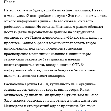
Павел.
На вопрос, а что будет, если базы найдет милиция, Павел
отмахнулся: «У вас проблем не будет. Это головная боль тех,
от кого информация ушла». По его словам, он часто
работает на заказ. Но если на Митинском рынке обещают
достать даже персональные данные на сотрудников
органов, то тут Павел непреклонен: «Не достану, даже не
просите». Каким образом можно использовать такую
информацию, недавно продемонстрировали
красноярские мошенники: бывшие милиционеры
заполучили закрытую базу данных и начали
шантажировать агента, внедренного в ОПГ. За
информацию об осведомителе бандиты были готовы
выложить десятки тысяч долларов.
Распаковка архива LARIX, купленного на «Горбушке»,
заняла шесть часов и четверть винчестера. Как и
ожидалось, данных на Владимира Путина там не было.
Зато удалось разыскать паспортные данные Дмитрия
Медведева и его прежний адрес прописки. Кто-то из