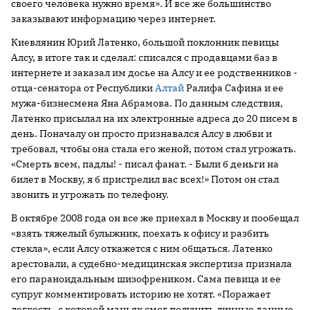
своего человека нужно время». И все же большинство
заказывают информацию через интернет.
Киевлянин Юрий Латенко, большой поклонник певицы
Алсу, в итоге так и сделал: списался с продавцами баз в
интернете и заказал им досье на Алсу и ее родственников -
отца-сенатора от Республики
Алтай
Ралифа Сафина и ее
мужа-бизнесмена Яна Абрамова. По данным следствия,
Латенко присылал на их электронные адреса до 20 писем в
день. Поначалу он просто признавался Алсу в любви и
требовал, чтобы она стала его женой, потом стал угрожать.
«Смерть всем, падлы! - писал фанат. - Были б деньги на
билет в Москву, я б пристрелил вас всех!» Потом он стал
звонить и угрожать по телефону.
В октябре 2008 года он все же приехал в Москву и пообещал
«взять тяжелый булыжник, поехать к офису и разбить
стекла», если Алсу откажется с ним общаться. Латенко
арестовали, а судебно-медицинская экспертиза признала
его параноидальным шизофреником. Сама певица и ее
супруг комментировать историю не хотят. «Поражает
легкость, с которой маньяк смог получить личные данные