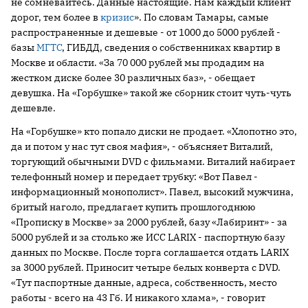
не сомневайтесь. Данные настоящие. Нам каждый клиент
дорог, тем более в
кризис
». По словам Тамары, самые
распространенные и дешевые - от 1000 до 5000 рублей -
базы
МГТС
, ГИБДД, сведения о собственниках квартир в
Москве и области. «За 70 000 рублей мы продадим на
жестком диске более 30 различных баз», - обещает
девушка. На «Горбушке» такой же сборник стоит чуть-чуть
дешевле.
На «Горбушке» кто попало диски не продает. «Хлопотно это,
да и потом у нас тут своя мафия», - объясняет Виталий,
торгующий обычными DVD с фильмами. Виталий набирает
телефонный номер и передает трубку: «Вот Павел -
информационный монополист». Павел, высокий мужчина,
бритый наголо, предлагает купить прошлогоднюю
«Прописку в Москве» за 2000 рублей, базу «Лабиринт» - за
5000 рублей и за столько же ИСС LARIX - паспортную базу
данных по Москве. После торга соглашается отдать LARIX
за 3000 рублей. Приносит четыре белых конверта с DVD.
«Тут паспортные данные, адреса, собственность, место
работы - всего на 43 Гб. И никакого хлама», - говорит