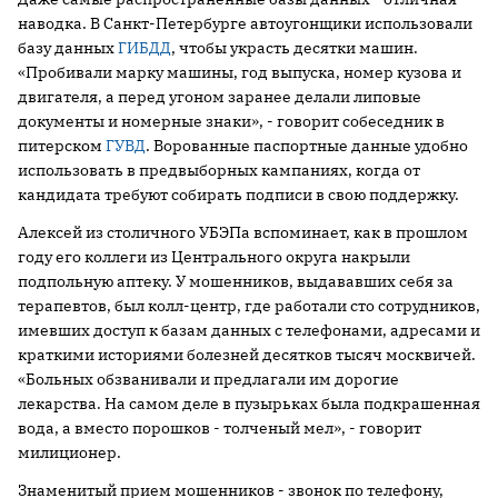
наводка. В Санкт-Петербурге автоугонщики использовали
базу данных
ГИБДД
, чтобы украсть десятки машин.
«Пробивали марку машины, год выпуска, номер кузова и
двигателя, а перед угоном заранее делали липовые
документы и номерные знаки», - говорит собеседник в
питерском
ГУВД
. Ворованные паспортные данные удобно
использовать в предвыборных кампаниях, когда от
кандидата требуют собирать подписи в свою поддержку.
Алексей из столичного УБЭПа вспоминает, как в прошлом
году его коллеги из Центрального округа накрыли
подпольную аптеку. У мошенников, выдававших себя за
терапевтов, был колл-центр, где работали сто сотрудников,
имевших доступ к базам данных с телефонами, адресами и
краткими историями болезней десятков тысяч москвичей.
«Больных обзванивали и предлагали им дорогие
лекарства. На самом деле в пузырьках была подкрашенная
вода, а вместо порошков - толченый мел», - говорит
милиционер.
Знаменитый прием мошенников - звонок по телефону,