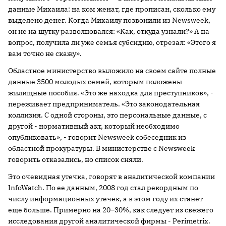
данные Михаила: на ком женат, где прописан, сколько ему
выделено денег. Когда Михаилу позвонили из Newsweek,
он не на шутку разволновался: «Как, откуда узнали?» А на
вопрос, получила ли уже семья субсидию, отрезал: «Этого я
вам точно не скажу».
Областное министерство выложило на своем сайте полные
данные 3500 молодых семей, которым положены
жилищные пособия. «Это же находка для преступников», -
переживает предприниматель. «Это законодательная
коллизия. С одной стороны, это персональные данные, с
другой - нормативный акт, который необходимо
опубликовать», - говорит Newsweek собеседник из
областной прокуратуры. В министерстве с Newsweek
говорить отказались, но список сняли.
Это очевидная утечка, говорят в аналитической компании
InfoWatch. По ее данным, 2008 год стал рекордным по
числу информационных утечек, а в этом году их станет
еще больше. Примерно на 20–30%, как следует из свежего
исследования другой аналитической фирмы - Perimetrix.