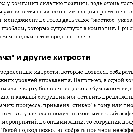
ка у компании сильные позиции, ведь очень часто
 уже катится вниз, ее оптимизация просто не во
п-менеджмент не готов дать такое "жесткое" указа
 проблем, которые существуют в компании. При 
тся менеджментом среднего звена.
ача" и другие хитрости
пределенные хитрости, которые позволят собира
жних уровней управления. Например, в одной к
 плача" - карту бизнес-процессов в бумажном вид
нию, и каждый сотрудник мог оставить предложен
анию процесса, приклеив "стикер" к тому или ин
этом, в случае, если получен экономический эффе
мероприятий по оптимизации, то сотрудник полу
. Такой подход позволил собрать примеры неэффе