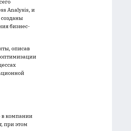
сего
s Analysis, и
 созданы
ния бизнес-
нты, описав
о оптимизации
цессах
рационной
о в компании
, при этом