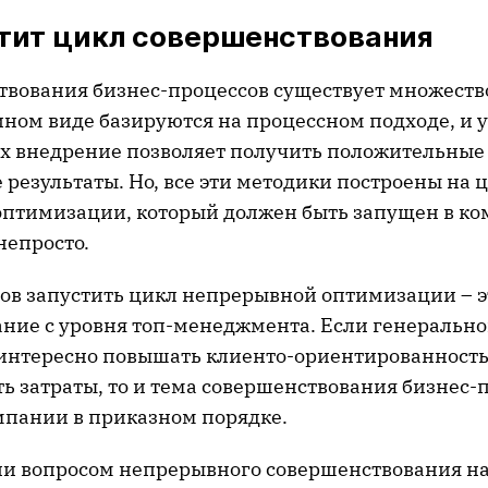
стит цикл совершенствования
твования бизнес-процессов существует множество
ином виде базируются на процессном подходе, и у
 их внедрение позволяет получить положительные
результаты. Но, все эти методики построены на 
птимизации, который должен быть запущен в ком
непросто.
бов запустить цикл непрерывной оптимизации – э
зание с уровня топ-менеджмента. Если генеральн
интересно повышать клиенто-ориентированность
ь затраты, то и тема совершенствования бизнес-п
мпании в приказном порядке.
ли вопросом непрерывного совершенствования н