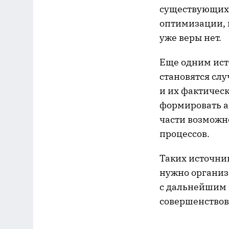
существующих 
оптимизации, и
уже веры нет.
Еще одним ис
становятся сл
и их фактичес
формировать а
части возможн
процессов.
Таких источни
нужно организ
с дальнейшим 
совершенствов