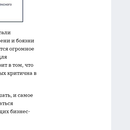
тали
ени и боязни
тся огромное
для
ит в том, что
ых критична в
ать, и самое
аться
щих бизнес-