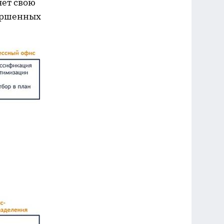
яет свою
ершенных