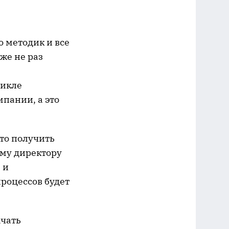
 методик и все
же не раз
цикле
пании, а это
то получить
ому директору
 и
роцессов будет
ачать