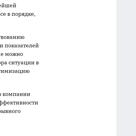
нейшей
се в порядке,
твованию
и показателей
ме можно
ра ситуации в
птимизацию
 в компании
эффективности
рывного