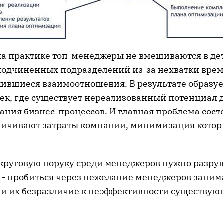
на практике топ-менеджеры не вмешиваются в де
подчиненных подразделений из-за нехватки врем
ившиеся взаимоотношения. В результате образуе
чек, где существует нереализованный потенциал 
ния бизнес-процессов. И главная проблема состо
личивают затраты компании, минимизация котор
руговую поруку среди менеджеров нужно разруш
м - пробиться через нежелание менеджеров заним
и их безразличие к неэффективности существую