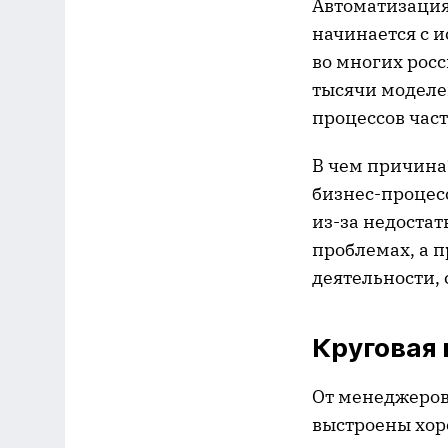
Автоматизация
начинается с и
во многих рос
тысячи моделе
процессов част
В чем причина
бизнес-процес
из-за недоста
проблемах, а 
деятельности, 
Круговая
От менеджеров
выстроены хор