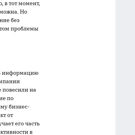
, в тот момент,
зможна. Но
ние без
этом проблемы
ть информацию
омпании
е повесили на
ие по
ому бизнес-
кт от
чает его часть
ктивности в