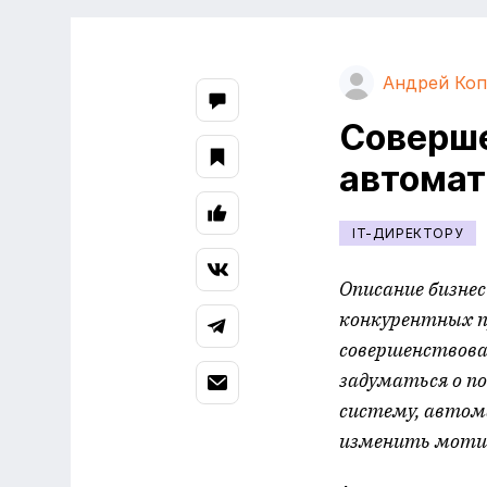
Андрей Коп
Соверше
автома
IT-ДИРЕКТОРУ
Описание бизне
конкурентных п
совершенствова
задуматься о п
систему, автом
изменить моти