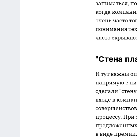
заниматься, по
когда компания
очень часто то
понимания тех
часто скрываю
"Стена пл
И тут важны о
напрямую с ни
сделали "стену
входе в компа
совершенствов
процессу. При 
предложенных 
в виде премии