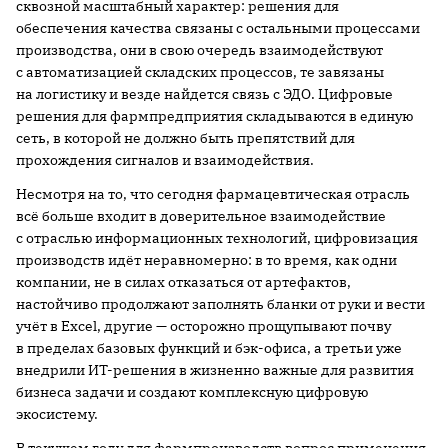
сквозной масштабный характер: решения для
обеспечения качества связаны с остальными процессами
производства, они в свою очередь взаимодействуют
с автоматизацией складских процессов, те завязаны
на логистику и везде найдется связь с ЭДО. Цифровые
решения для фармпредприятия складываются в единую
сеть, в которой не должно быть препятствий для
прохождения сигналов и взаимодействия.
Несмотря на то, что сегодня фармацевтическая отрасль
всё больше входит в доверительное взаимодействие
с отраслью информационных технологий, цифровизация
производств идёт неравномерно: в то время, как одни
компании, не в силах отказаться от артефактов,
настойчиво продолжают заполнять бланки от руки и вести
учёт в Excel, другие — осторожно прощупывают почву
в пределах базовых функций и бэк-офиса, а третьи уже
внедрили ИТ-решения в жизненно важные для развития
бизнеса задачи и создают комплексную цифровую
экосистему.
В текущем году для фармпроизводств вопрос применения