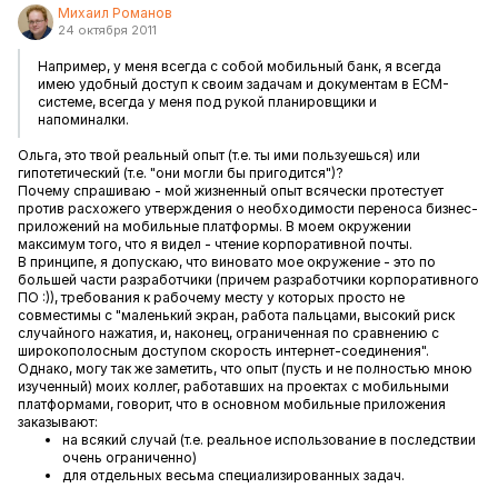
Михаил Романов
24 октября 2011
Например, у меня всегда с собой мобильный банк, я всегда
имею удобный доступ к своим задачам и документам в ECM-
системе, всегда у меня под рукой планировщики и
напоминалки.
Ольга, это твой реальный опыт (т.е. ты ими пользуешься) или
гипотетический (т.е. "они могли бы пригодится")?
Почему спрашиваю - мой жизненный опыт всячески протестует
против расхожего утверждения о необходимости переноса бизнес-
приложений на мобильные платформы. В моем окружении
максимум того, что я видел - чтение корпоративной почты.
В принципе, я допускаю, что виновато мое окружение - это по
большей части разработчики (причем разработчики корпоративного
ПО :)), требования к рабочему месту у которых просто не
совместимы с "маленький экран, работа пальцами, высокий риск
случайного нажатия, и, наконец, ограниченная по сравнению с
широкополосным доступом скорость интернет-соединения".
Однако, могу так же заметить, что опыт (пусть и не полностью мною
изученный) моих коллег, работавших на проектах с мобильными
платформами, говорит, что в основном мобильные приложения
заказывают:
на всякий случай (т.е. реальное использование в последствии
очень ограниченно)
для отдельных весьма специализированных задач.