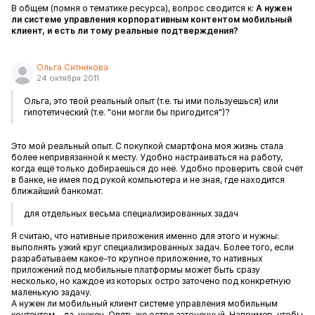
В общем (помня о тематике ресурса), вопрос сводится к:
А нужен
ли системе управления корпоративным контентом мобильный
клиент, и есть ли тому реальные подтверждения?
Ольга Ситникова
24 октября 2011
Ольга, это твой реальный опыт (т.е. ты ими пользуешься) или
гипотетический (т.е. "они могли бы пригодится")?
Это мой реальный опыт. С покупкой смартфона моя жизнь стала
более непривязанной к месту. Удобно настраиваться на работу,
когда ещё только добираешься до неё. Удобно проверить свой счёт
в банке, не имея под рукой компьютера и не зная, где находится
ближайший банкомат.
для отдельных весьма специализированных задач
Я считаю, что нативные приложения именно для этого и нужны:
выполнять узкий круг специализированных задач. Более того, если
разрабатываем какое-то крупное приложение, то нативных
приложений под мобильные платформы может быть сразу
несколько, но каждое из которых остро заточено под конкретную
маленькую задачу.
А нужен ли мобильный клиент системе управления мобильным
контентом - да, нужен. Опять же остро заточенный. Например, чтобы