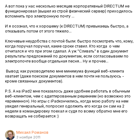
А вот пока у нас несколько месяцев корпоративный DIRECTUM не
функционировал (вышел из строй физический сервер) приходилось
вспомнить про электронную почту ...
И я осознал, что к хорошему (к DIRECTUM) привыкаешь быстро, а
отказывать потом от этого тяжело...
Ключевые неудобства с почтой были: быстро посмотреть что, кому,
когда поручал поручал, какие сроки ставил. Кто когда о чем
отчитался и что при этом сделал. А уж "Сливать" в один документ
результаты предложений по документам, если согласовываем по
электропочте вообще отдельная песня... Ну и прочее...
Вывод: как руководителю мне минимума функций веб-клиента
хватает (даже поиском документов в нем почти не пользуюсь -
кроме связанных документов).
P.S. А на iPad2 мне показалось даже удобнее работать в обычным
веб-клиентом, чем с адаптированным решением (но возможно это
«временно»). Но игры с iPadкончились, когда мою работу на нем
увидел генеральный, попросил одолжить его когда он сам на 2
недели в командировку поехал и судя по всему обратно мне его
возвращать не собирается :)
Михаил Романов
3 ноября 2011