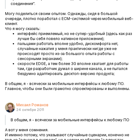
соединения".
Могу поделиться своим опытом. Однажды, сидя в большой
очереди, плотно поработал с ECM-системой через мобильный веб-
клиент.
Что я могу сказать:
интерфейс приемлемый, но не супер-удобный (здесь как раз
лучше бы себя повело нативное приложение);
пальцами работать вполне удобно, дискомфорта нет,
случайные нажатия у меня практически нигде уже не
происходят просто из-за большого опыта работы с
сенсорными экранами);
скорости EDGE, а тем более 3G вполне хватает для работы
там, где разработчик думал о ширине канала, а не пытался
бездумно адаптировать десктоп-версию продукта;
В общем, я - всячески за мобильные интерфейсы к любому ПО.
Главное, чтобы они были грамотно спроектированы и выполнены.
Михаил Романов
24 октября 2011
В общем, я - всячески за мобильные интерфейсы к любому ПО
А вот у меня сомнения.
И именно потому, что указывают случайные сценарии, конечно не
только "однажд в очереди", но в целом из области "а вдруг так