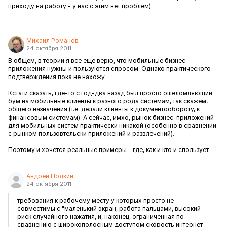
приходу на работу - у нас с этим нет проблем).
Михаил Романов
24 октября 2011
В общем, в теории я все еще верю, что мобильные бизнес-
приложения нужны и пользуются спросом. Однако практического
подтверждения пока не нахожу.
Кстати сказать, где-то с год-два назад был просто ошеломляющий
бум на мобильные клиенты к разного рода системам, так скажем,
общего назначения (т.е. делали клиенты к документообороту, к
финансовым системам). А сейчас, имхо, рынок бизнес-приложений
для мобильных систем практически никакой (особенно в сравнении
с рынком пользовтельски приложений и развлечений).
Поэтому и хочется реальные примеры - где, как и кто и спользует.
Андрей Подкин
24 октября 2011
требования к рабочему месту у которых просто не
совместимы с "маленький экран, работа пальцами, высокий
риск случайного нажатия, и, наконец, ограниченная по
сравнению с широкополосным доступом скорость интернет-