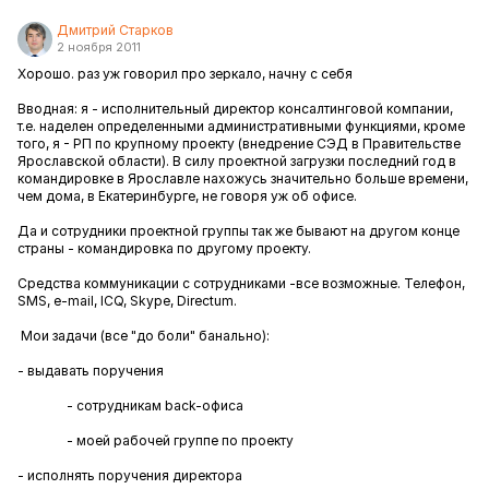
Дмитрий Старков
2 ноября 2011
Хорошо. раз уж говорил про зеркало, начну с себя
Вводная: я - исполнительный директор консалтинговой компании,
т.е. наделен определенными административными функциями, кроме
того, я - РП по крупному проекту (внедрение СЭД в Правительстве
Ярославской области). В силу проектной загрузки последний год в
командировке в Ярославле нахожусь значительно больше времени,
чем дома, в Екатеринбурге, не говоря уж об офисе.
Да и сотрудники проектной группы так же бывают на другом конце
страны - командировка по другому проекту.
Средства коммуникации с сотрудниками -все возможные. Телефон,
SMS, e-mail, ICQ, Skype, Directum.
Мои задачи (все "до боли" банально):
- выдавать поручения
- сотрудникам back-офиса
- моей рабочей группе по проекту
- исполнять поручения директора