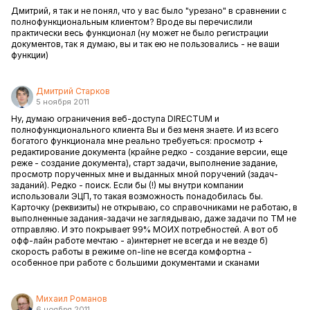
Дмитрий, я так и не понял, что у вас было "урезано" в сравнении с
полнофункциональным клиентом? Вроде вы перечислили
практически весь функционал (ну может не было регистрации
документов, так я думаю, вы и так ею не пользовались - не ваши
функции)
Дмитрий Старков
5 ноября 2011
Ну, думаю ограничения веб-доступа DIRECTUM и
полнофункционального клиента Вы и без меня знаете. И из всего
богатого функционала мне реально требуеться: просмотр +
редактирование документа (крайне редко - создание версии, еще
реже - создание документа), старт задачи, выполнение задание,
просмотр порученных мне и выданных мной поручений (задач-
заданий). Редко - поиск. Если бы (!) мы внутри компании
использовали ЭЦП, то такая возможность понадобилась бы.
Карточку (реквизиты) не открываю, со справочниками не работаю, в
выполненные задания-задачи не заглядываю, даже задачи по ТМ не
отправляю. И это покрывает 99% МОИХ потребностей. А вот об
офф-лайн работе мечтаю - а)интернет не всегда и не везде б)
скорость работы в режиме on-line не всегда комфортна -
особенное при работе с большими документами и сканами
Михаил Романов
6 ноября 2011