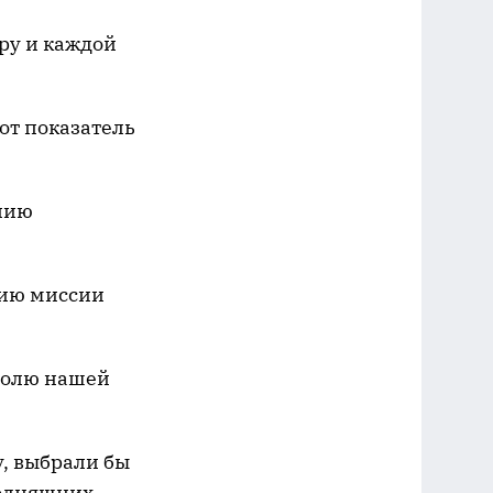
ру и каждой
от показатель
нию
нию миссии
долю нашей
, выбрали бы
егодняшних