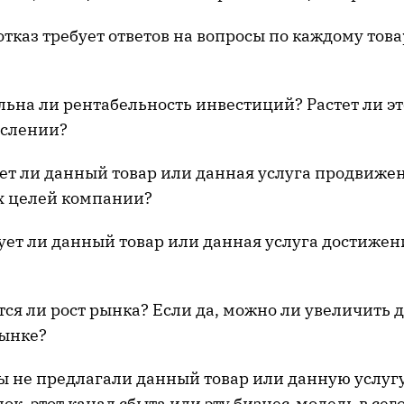
тказ требует ответов на вопросы по каждому това
а ли рентабельность инвестиций? Растет ли эт
ислении?
 ли данный товар или данная услуга продвиже
х целей компании?
т ли данный товар или данная услуга достиже
 ли рост рынка? Если да, можно ли увеличить 
ынке?
не предлагали данный товар или данную услугу
нок, этот канал сбыта или эту бизнес-модель в с