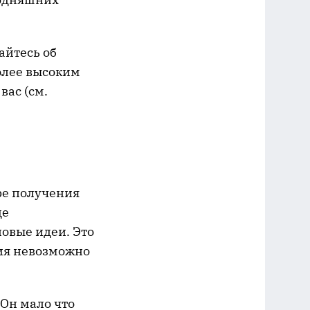
айтесь об
более высоким
вас (см.
ре получения
де
овые идеи. Это
ния невозможно
 Он мало что