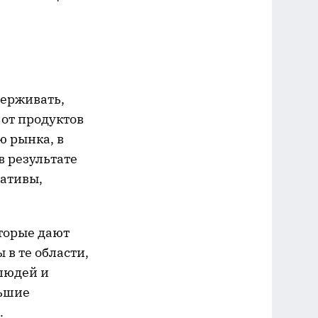
держивать,
 от продуктов
 рынка, в
в результате
иативы,
оторые дают
в те области,
людей и
льшие
.