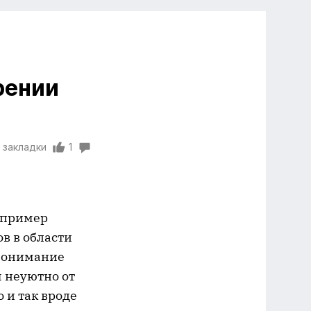
рении
 закладки
1
например
в в области
 понимание
 неуютно от
 и так вроде