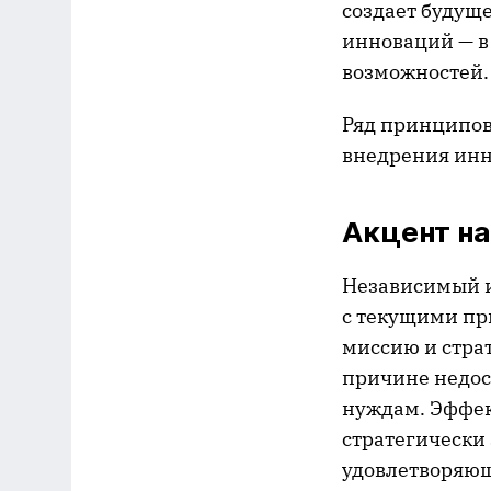
создает будуще
инноваций — в
возможностей.
Ряд принципов
внедрения инн
Акцент на
Независимый и
с текущими пр
миссию и стра
причине недос
нуждам. Эффе
стратегически
удовлетворяющ