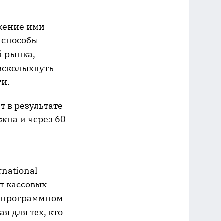
ежение ими
 способы
й рынка,
 всколыхнуть
ги.
т в результате
жна и через 60
national
т кассовых
а программном
я для тех, кто