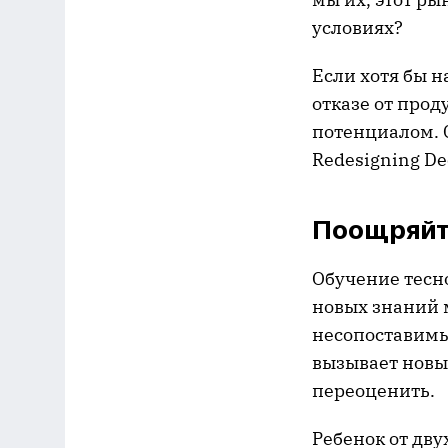
условиях?
Если хотя бы н
отказе от прод
потенциалом. С
Redesigning De
Поощряйт
Обучение тесн
новых знаний 
несопоставимы
вызывает новы
переоценить.
Ребенок от дву