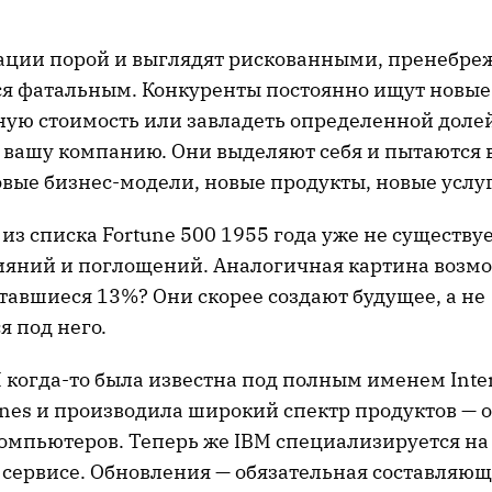
вации порой и выглядят рискованными, пренебр
ся фатальным. Конкуренты постоянно ищут новые
ную стоимость или завладеть определенной доле
о вашу компанию. Они выделяют себя и пытаются
овые бизнес-модели, новые продукты, новые услу
з списка Fortune 500 1955 года уже не существуе
лияний и поглощений. Аналогичная картина возмо
оставшиеся 13%? Они скорее создают будущее, а не
 под него.
 когда-то была известна под полным именем Inter
nes и производила широкий спектр продуктов — о
компьютеров. Теперь же IBM специализируется н
сервисе. Обновления — обязательная составляюща