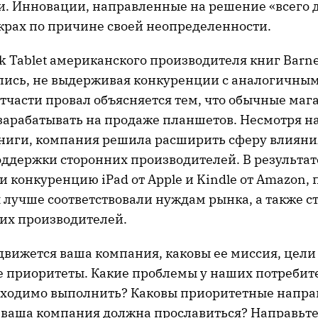
и. Инновации, направленные на решение «всего д
 крах по причине своей неопределенности.
 Tablet американского производителя книг Barne
лись, не выдерживая конкуренции с аналогичны
Отчасти провал объясняется тем, что обычные маг
зарабатывать на продаже планшетов. Несмотря на
ниги, компания решила расширить сферу влияния
оддержки сторонних производителей. В результа
 конкуренцию iPad от Apple и Kindle от Amazon, 
 лучше соответствовали нуждам рынка, а также с
их производителей.
движется ваша компания, каковы ее миссия, цели
е приоритеты. Какие проблемы у наших потребит
бходимо выполнить? Каковы приоритетные напр
 ваша компания должна прославиться? Направьт