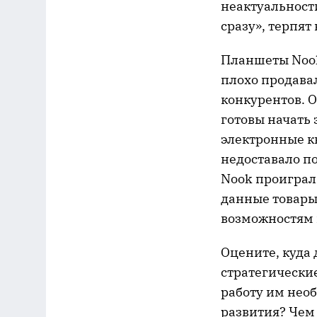
неактуальност
сразу», терпят
Планшеты Nook
плохо продава
конкурентов. 
готовы начать 
электронные к
недоставало п
Nook проиграли
данные товары
возможностям 
Оцените, куда 
стратегически
работу им нео
развития? Чем