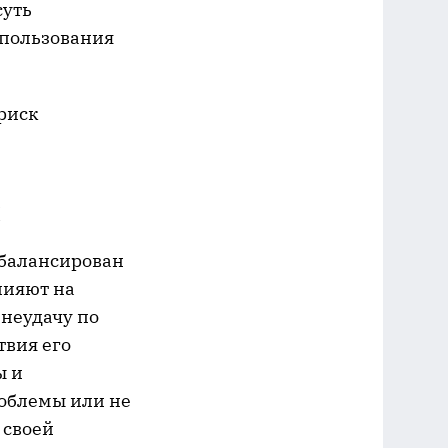
суть
спользования
риск
х
сбалансирован
лияют на
неудачу по
твия его
ы и
облемы или не
 своей