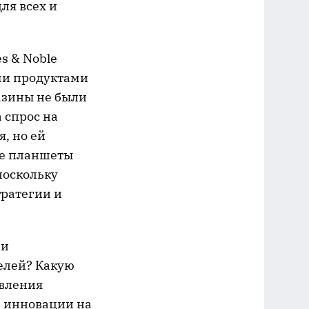
ля всех и
s & Noble
ми продуктами
азины не были
 спрос на
, но ей
те планшеты
поскольку
тратегии и
 и
елей? Какую
авления
е инновации на