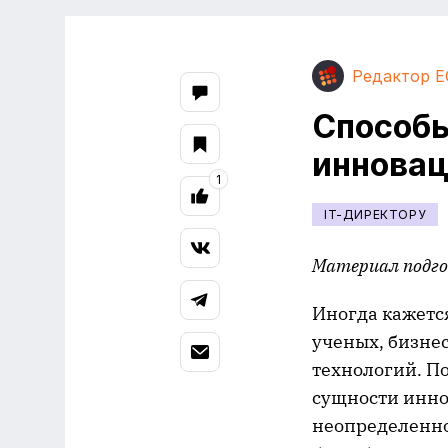
Редактор E
Способы
иннова
1
IT-ДИРЕКТОРУ
Материал подгот
Иногда кажется
ученых, бизне
технологий. П
сущности инно
неопределеннос