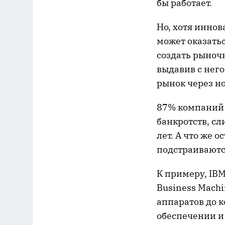
бы работает.
Но, хотя инно
может оказать
создать рыноч
выдавив с нег
рынок через н
87% компаний и
банкротств, с
лет. А что же 
подстраиваются
К примеру, IBM
Business Machi
аппаратов до 
обеспечении и 