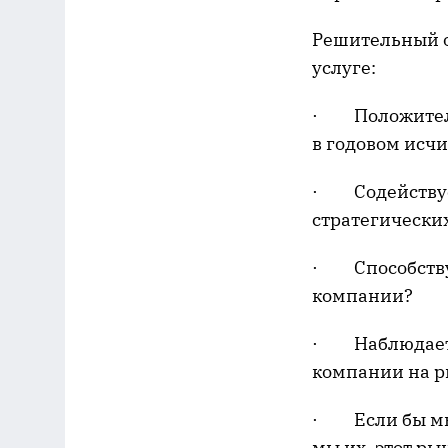
Решительный о
услуге:
· Положительн
в годовом исч
· Содействует
стратегически
· Способствуе
компании?
· Наблюдается
компании на р
· Если бы мы 
мы их, этот ры