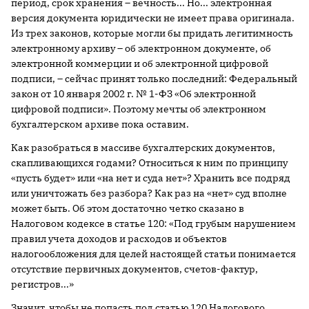
период, срок хранения – вечность... Но... электронная
версия документа юридически не имеет права оригинала.
Из трех законов, которые могли бы придать легитимность
электронному архиву – об электронном документе, об
электронной коммерции и об электронной цифровой
подписи, – сейчас принят только последний: Федеральный
закон от 10 января
2002 г
. № 1-ФЗ «Об электронной
цифровой подписи». Поэтому мечты об электронном
бухгалтерском архиве пока оставим.
Как разобраться в массиве бухгалтерских документов,
скапливающихся годами? Относиться к ним по принципу
«пусть будет» или «на нет и суда нет»? Хранить все подряд
или уничтожать без разбора? Как раз на «нет» суд вполне
может быть. Об этом достаточно четко сказано в
Налоговом кодексе в статье 120: «Под грубым нарушением
правил учета доходов и расходов и объектов
налогообложения для целей настоящей статьи понимается
отсутствие первичных документов, счетов-фактур,
регистров...»
Значит, чтобы не попасть под статью 120 Налогового