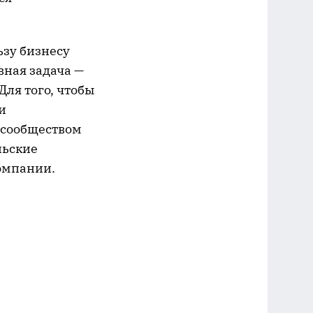
ьзу бизнесу
вная задача —
Для того, чтобы
и
 сообществом
льские
омпании.