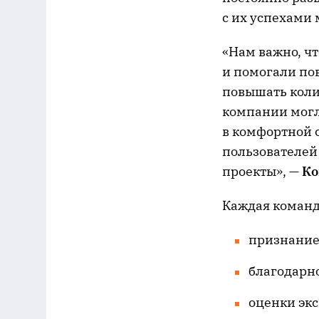
с их успехами
«Нам важно, ч
и помогали по
повышать колич
компании могл
в комфортной 
пользователей
проекты», —
Ко
Каждая команд
признание
благодарно
оценки эк