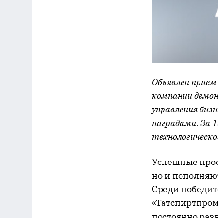
Объявлен прием 
компании демон
управления биз
наградами. За 
технологическо
Успешные прое
но и пополняю
Среди победите
«Татспиртпром
постоянно раз