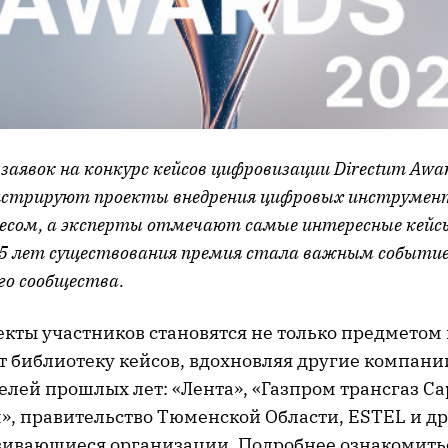
заявок на конкурс кейсов цифровизации Directum Awar
стрируют проекты внедрения цифровых инструменто
несом, а эксперты отмечают самые интересные кей
15 лет существования премия стала важным событи
го сообщества.
кты участников становятся не только предметом 
т библиотеку кейсов, вдохновляя другие компании
лей прошлых лет: «Лента», «Газпром трансгаз Са
», правительство Тюменской Области, ESTEL и д
вивающиеся организации. Подробнее ознакомить