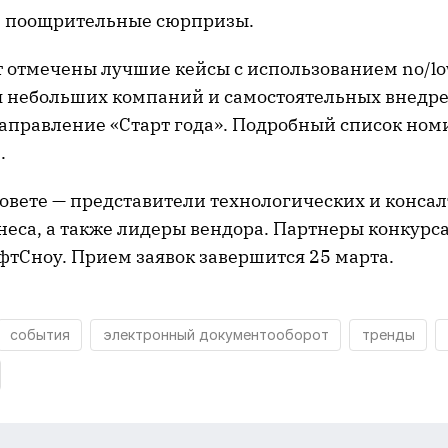
 поощрительные сюрпризы.
т отмечены лучшие кейсы с использованием no/lo
ля небольших компаний и самостоятельных внедр
аправление «Старт года». Подробный список но
ь
.
совете — представители технологических и конса
еса, а также лидеры вендора. Партнеры конкурса:
офтСноу. Прием заявок завершится 25 марта.
события
электронный документооборот
тренды