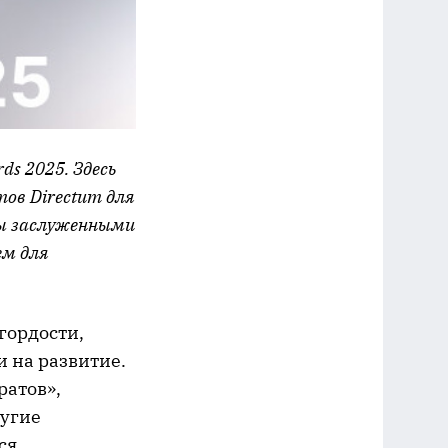
ds 2025. Здесь
в Directum для
сы заслуженными
ем для
гордости,
 на развитие.
ратов»,
ругие
ся