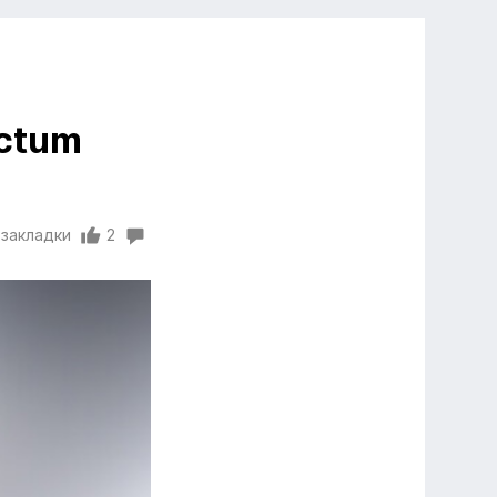
ectum
 закладки
2