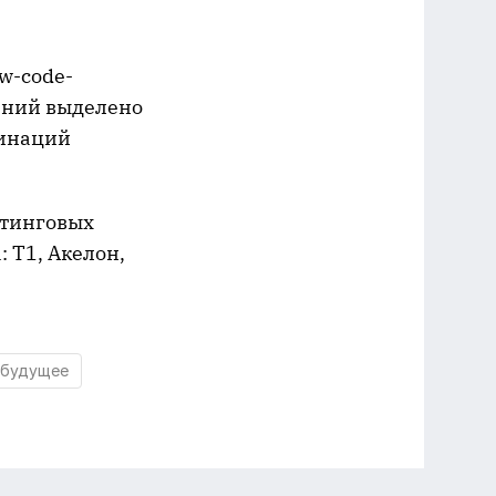
w-code-
ений выделено
минаций
лтинговых
 Т1, Акелон,
будущее