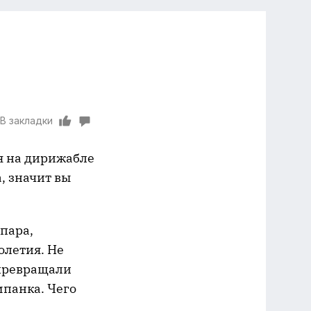
В закладки
я на дирижабле
, значит вы
пара,
олетия. Не
 превращали
панка. Чего