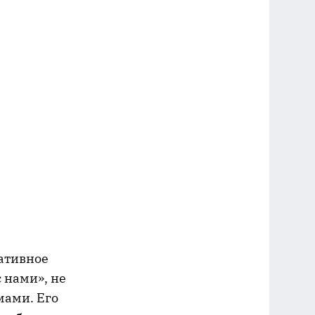
нативное
с нами», не
мами. Его