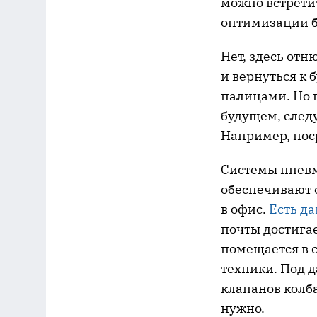
можно встрети
оптимизации б
Нет, здесь от
и вернуться к 
палицами. Но 
будущем, след
Например, пос
Системы пневм
обеспечивают 
в офис.
Есть д
почты достига
помещается в с
техники. Под 
клапанов колба
нужно.