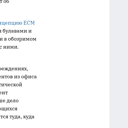
т об
онцепцию ECM
я булавами и
и в обозримом
с ними.
реждениях,
нтов из офиса
тической
ент
ше дело
ющихся
ся туда, куда