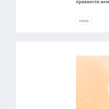
привнести нем
юмор