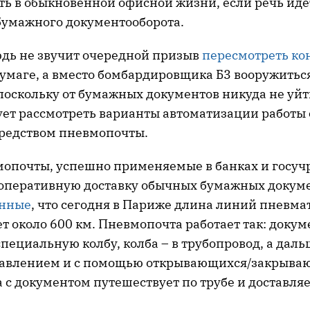
ть в обыкновенной офисной жизни, если речь иде
умажного документооборота.
нюдь не звучит очередной призыв
пересмотреть к
бумаге, а вместо бомбардировщика Б3 вооружитьс
поскольку от бумажных документов никуда не уйт
ует рассмотреть варианты автоматизации работы 
редством пневмопочты.
опочты, успешно применяемые в банках и госуч
оперативную доставку обычных бумажных докуме
анные
, что сегодня в Париже длина линий пневма
ет около
600 км
. Пневмопочта работает так: докум
пециальную колбу, колба – в трубопровод, а даль
давлением и с помощью открывающихся/закрыва
 с документом путешествует по трубе и доставляет