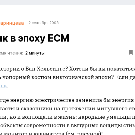
таринцева
2 сентября 2008
к в эпоху ECM
мя чтения:
2 минуты
истории о Ван Хельсинге? Хотели бы вы покататьс
 чопорный костюм викторианской эпохи? Если да
анк
.
 где энергию электричества заменила бы энергия 
тасты и сказочники на протяжении минувшего ст
али, но и воплощали в жизнь: народные умельцы
объекты современности в вычурные вещицы стим
ти монитор и клавиатура (см. рисунок)!