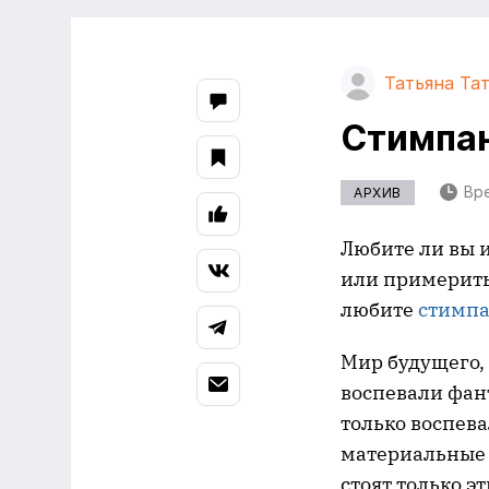
Татьяна Та
Стимпан
Вре
АРХИВ
Любите ли вы 
или примерить
любите
стимп
Мир будущего,
воспевали фан
только воспев
материальные 
стоят только э