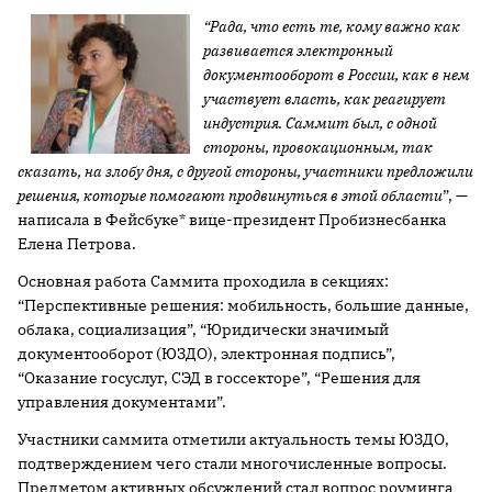
“
Рада, что есть те, кому важно как
развивается электронный
документооборот в России, как в нем
участвует власть, как реагирует
индустрия. Саммит был, с одной
стороны, провокационным, так
сказать, на злобу дня, с другой стороны, участники предложили
решения, которые помогают продвинуться в этой области
”, —
написала в Фейсбуке* вице-президент Пробизнесбанка
Елена Петрова.
Основная работа Саммита проходила в секциях:
“Перспективные решения: мобильность, большие данные,
облака, социализация”, “Юридически значимый
документооборот (ЮЗДО), электронная подпись”,
“Оказание госуслуг, СЭД в госсекторе”, “Решения для
управления документами”.
Участники саммита отметили актуальность темы ЮЗДО,
подтверждением чего стали многочисленные вопросы.
Предметом активных обсуждений стал вопрос роуминга