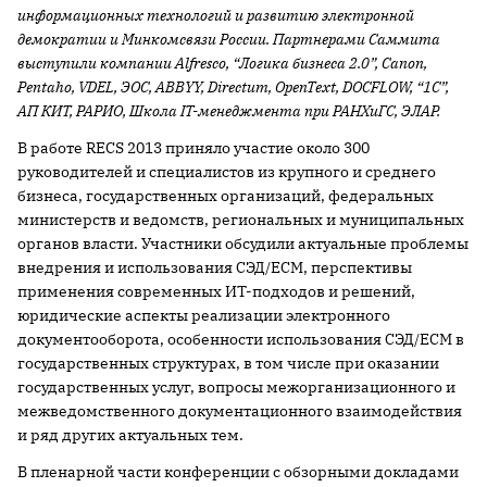
информационных технологий и развитию электронной
демократии и Минкомсвязи России. Партнерами Саммита
выступили компании Alfresco, “Логика бизнеса 2.0”, Canon,
P
entaho,
VDEL
, ЭОС,
ABBYY
,
Directum
, Open
Text
,
DOCFLOW
, “1С”,
АП КИТ, РАРИО, Школа
IT
-менеджмента при РАНХиГС, ЭЛАР.
В работе RECS 2013 приняло участие около 300
руководителей и специалистов из крупного и среднего
бизнеса, государственных организаций, федеральных
министерств и ведомств, региональных и муниципальных
органов власти. Участники обсудили актуальные проблемы
внедрения и использования СЭД/ECM, перспективы
применения современных ИТ-подходов и решений,
юридические аспекты реализации электронного
документооборота, особенности использования СЭД/ECM в
государственных структурах, в том числе при оказании
государственных услуг, вопросы межорганизационного и
межведомственного документационного взаимодействия
и ряд других актуальных тем.
В пленарной части конференции с обзорными докладами