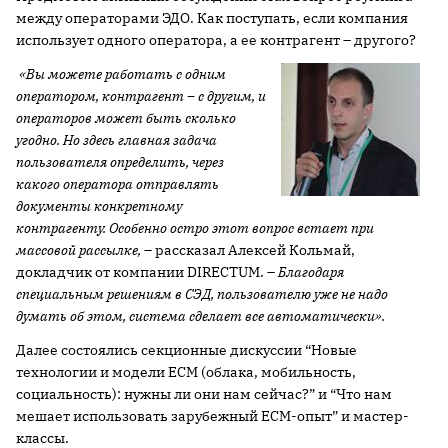
между операторами ЭДО. Как поступать, если компания
использует одного оператора, а ее контрагент – другого?
«Вы можете работать с одним
оператором, контрагент – с другим, и
операторов может быть сколько
угодно. Но здесь главная задача
пользователя определить, через
какого оператора отправлять
документы конкретному
контрагенту. Особенно остро этот вопрос встает при
массовой рассылке
,
– рассказал Алексей Кольмай,
докладчик от компании DIRECTUM. –
Б
лагодаря
специальным решениям в СЭД, пользователю уже не надо
думать об этом, система сделает все автоматически».
Далее состоялись секционные дискуссии “Новые
технологии и модели ECM (облака, мобильность,
социальность): нужны ли они нам сейчас?” и “Что нам
мешает использовать зарубежный ECM-опыт” и мастер-
классы.