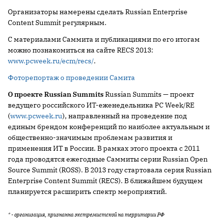
Организаторы намерены сделать Russian Enterprise
Content Summit регулярным.
С материалами Саммита и публикациями по его итогам
можно познакомиться на сайте RECS 2013:
www.pcweek.ru/ecm/recs/
.
Фоторепортаж о проведении Самита
О проекте
Russian
Summits
Russian Summits — проект
ведущего российского ИТ-еженедельника PC Week/RE
(
www.pcweek.ru
), направленный на проведение под
единым брендом конференций по наиболее актуальным и
общественно-значимым проблемам развития и
применения ИТ в России. В рамках этого проекта c 2011
года проводятся ежегодные Саммиты серии Russian Open
Source Summit (ROSS). В 2013 году стартовала серия Russian
Enterprise Content Summit (RECS). В ближайшем будущем
планируется расширить спектр мероприятий.
* - организация, признанна экстремистской на территории РФ