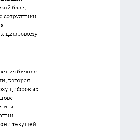
кой базе,
е сотрудники
ля
 к цифровому
нения бизнес-
и, которая
поху цифровых
снове
ять и
пании
 они текущей