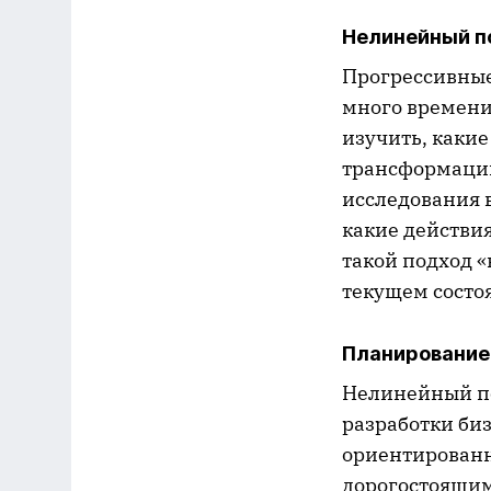
Нелинейный п
Прогрессивные
много времени 
изучить, каки
трансформации
исследования 
какие действи
такой подход «
текущем состо
Планирование
Нелинейный по
разработки би
ориентированн
дорогостоящим