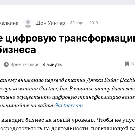
калкина
Шон Уинтер
30 апреля 2019
те цифровую трансформаци
бизнеса
В
Время чтения:
4 минуты
ашему вниманию перевод статьи Джеки Уайлс (Jackie 
жера компании
Gartner
,
Inc
. В статье автор дает сов
тивно осуществить цифровую трансформацию вашег
ьи читайте на сайте
Gartner
.
com
.
выводит бизнес на новый уровень. Чтобы не упус
сосредоточьтесь на деятельности, повышающей 