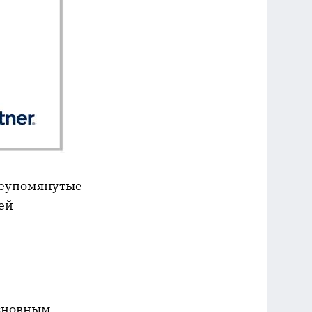
шеупомянутые
ей
основным