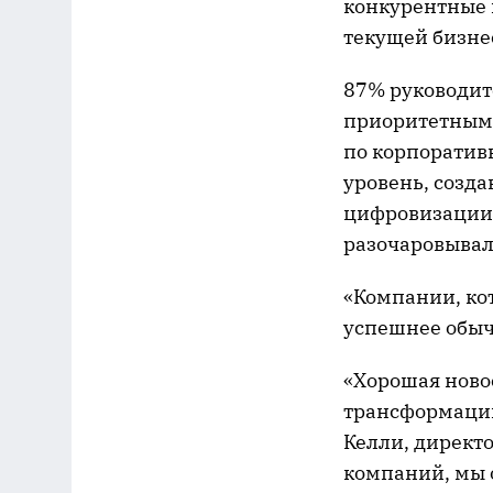
конкурентные п
текущей бизне
87% руководит
приоритетным 
по корпоративн
уровень, созда
цифровизации 
разочаровывал
«Компании, кот
успешнее обы
«Хорошая новос
трансформации
Келли, директо
компаний, мы 