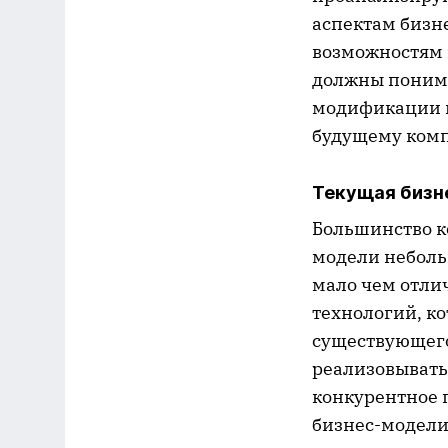
аспектам бизн
возможностям 
должны понима
модификации к
будущему ком
Текущая бизн
Большинство к
модели неболь
мало чем отлич
технологий, к
существующего
реализовывать
конкурентное 
бизнес-модели