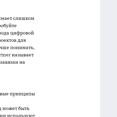
имает слишком
робуйте
вода цифровой
роектов для
учше понимать,
rtner называет
 завязан на
зовые принципы
д может быть
нии используют