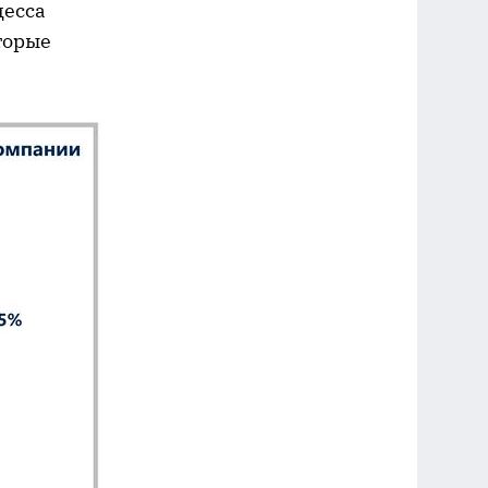
цесса
торые