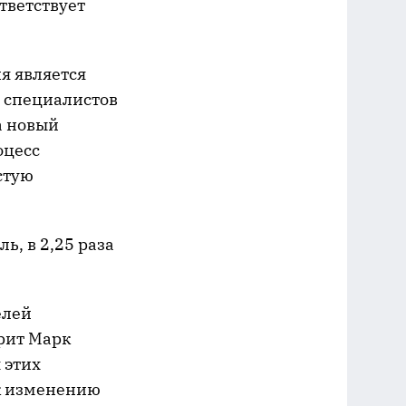
тветствует
я является
 специалистов
а новый
оцесс
стую
ь, в 2,25 раза
елей
рит Марк
 этих
к изменению