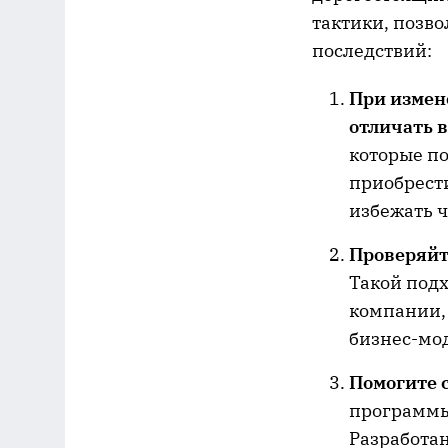
тактики, позв
последствий:
При измен
отличать 
которые по
приобрест
избежать 
Проверяйт
Такой под
компании,
бизнес-мо
Помогите 
программы
Разработа