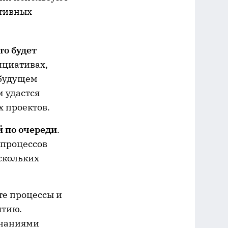
ативных
то будет
ициативах,
 будущем
 удастся
 проектов.
 по очереди
.
 процессов
скольких
те процессы и
ятию.
знаниями