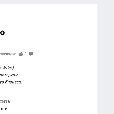
ю
 закладки
3
Wiles) —
еты, как
о бизнеса.
тить
ваши