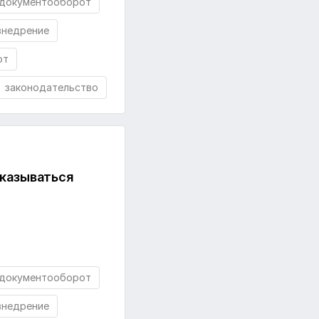
документооборот
внедрение
от
законодательство
тказываться
документооборот
внедрение