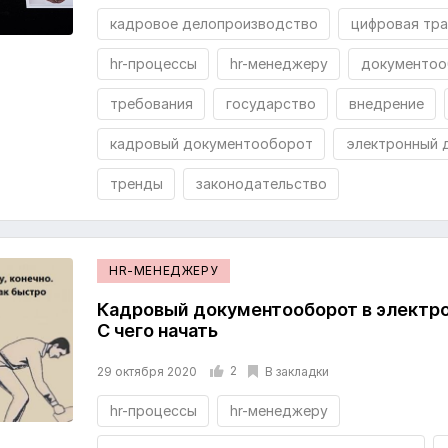
кадровое делопроизводство
цифровая тр
hr-процессы
hr-менеджеру
документоо
требования
государство
внедрение
кадровый документооборот
электронный 
тренды
законодательство
HR-МЕНЕДЖЕРУ
Кадровый документооборот в электро
С чего начать
2
В закладки
29 октября 2020
hr-процессы
hr-менеджеру