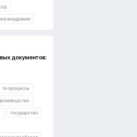
сэд
ное внедрение
вых документов:
hr-процессы
производство
я
государство