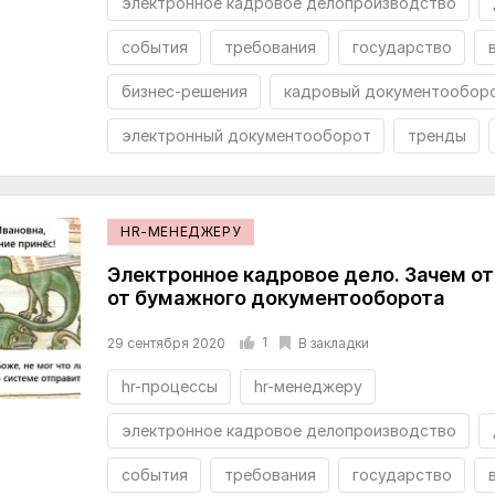
электронное кадровое делопроизводство
события
требования
государство
бизнес-решения
кадровый документообор
электронный документооборот
тренды
HR-МЕНЕДЖЕРУ
Электронное кадровое дело. Зачем о
от бумажного документооборота
1
В закладки
29 сентября 2020
hr-процессы
hr-менеджеру
электронное кадровое делопроизводство
события
требования
государство