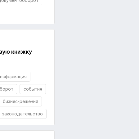
документооборот
вую книжку
ансформация
борот
события
бизнес-решения
законодательство