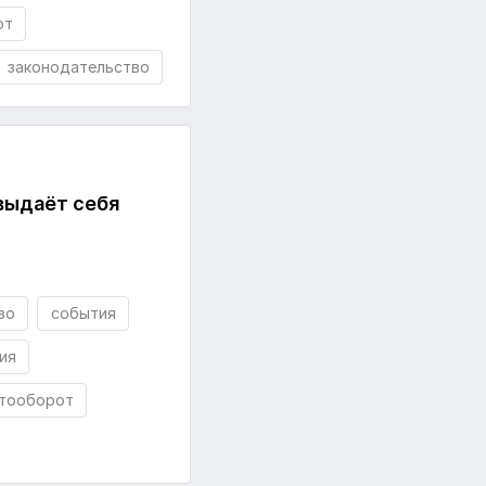
от
законодательство
 выдаёт себя
во
события
ия
нтооборот