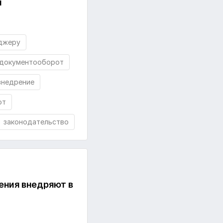
и
джеру
документооборот
внедрение
от
законодательство
ения внедряют в