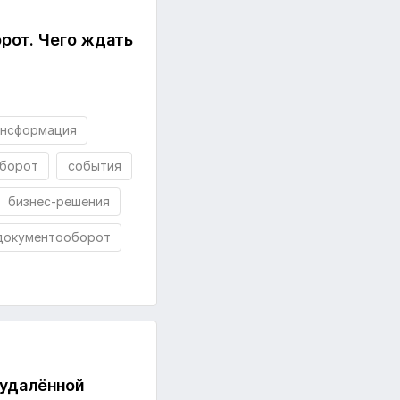
рот. Чего ждать
ансформация
борот
события
бизнес-решения
документооборот
 удалённой