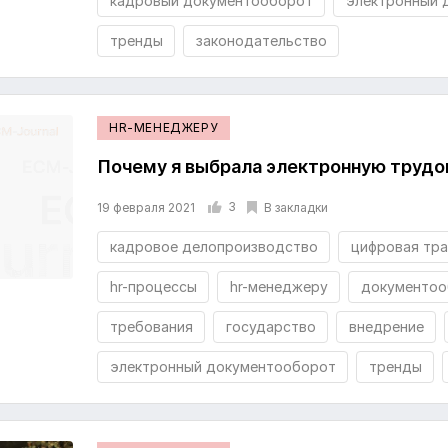
кадровый документооборот
электронный 
тренды
законодательство
HR-МЕНЕДЖЕРУ
Почему я выбрала электронную трудо
3
В закладки
19 февраля 2021
кадровое делопроизводство
цифровая тр
hr-процессы
hr-менеджеру
документоо
требования
государство
внедрение
электронный документооборот
тренды