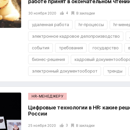
работе принят в окончательном чтени
4
В закладки
30 ноября 2020
удаленная работа
hr-процессы
hr-мене
электронное кадровое делопроизводство
события
требования
государство
бизнес-решения
кадровый документообор
электронный документооборот
тренды
HR-МЕНЕДЖЕРУ
Цифровые технологии в HR: какие реш
России
3
В закладки
25 ноября 2020