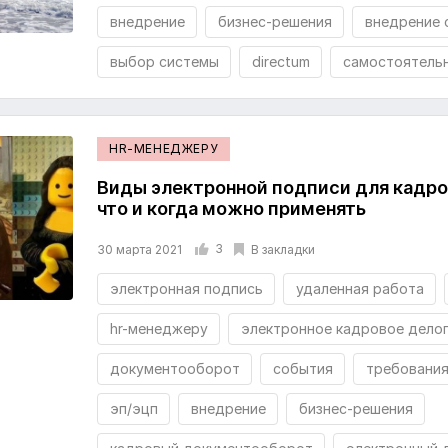
внедрение
бизнес-решения
внедрение 
выбор системы
directum
самостоятель
HR-МЕНЕДЖЕРУ
Виды электронной подписи для кадро
что и когда можно применять
3
В закладки
30 марта 2021
электронная подпись
удаленная работа
hr-менеджеру
электронное кадровое дело
документооборот
события
требовани
эп/эцп
внедрение
бизнес-решения