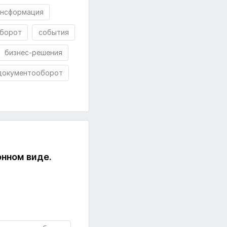
ансформация
борот
события
бизнес-решения
документооборот
нном виде.