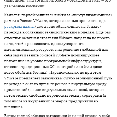
(например, VMware или Microsoft) у себя дома и у нас — это
две разные компании…
Кажется, первой решилась выйти за «виртуализационные»
рамки в России VMware, которая осенью прошлого года
раскрыла планы
(уже давно объявленные на Западе)
перехода к облачным технологическим моделям. Еще раз
отметим: облачная стратегия VMware нацелена не просто
на то, чтобы реализовать идею аутсорсинга
вычислительных ресурсов, а на решение глобальной для
себя задачи занять со своей vSphere доминирующее
положение на уровне программной инфраструктуры,
оттеснив традиционные ОС на второй план (или даже
вовсе обойтись без них). Парадоксально, но при этом
VMware предлагает заказчикам сугубо эволюционный путь
перехода в облако путем переноса в виртуальную среду
приложений (в виде виртуальных аплаенсов), которые
потом можно свободно переносить между серверами (в
том числе из внутренних серверов предприятия во
внешние).
В этом году об облаках заговорили (в нашей стране; у себя