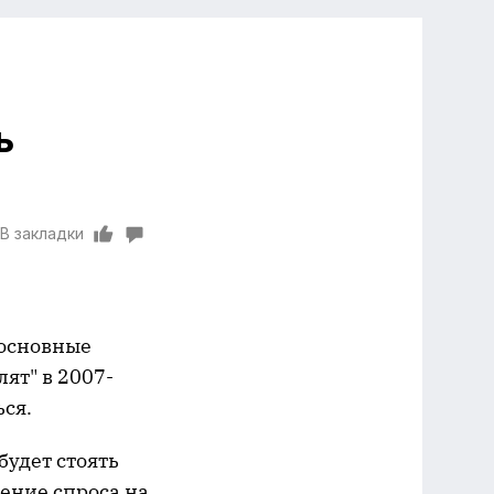
ь
В закладки
 основные
ят" в 2007-
ся.
 будет стоять
ение спроса на