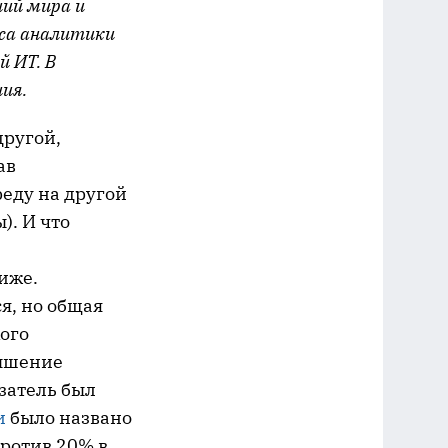
ний мира и
оса аналитики
й ИТ. В
ия.
другой,
ав
еду на другой
). И что
иже.
я, но общая
ого
вышение
затель был
и
было названо
против 20% в