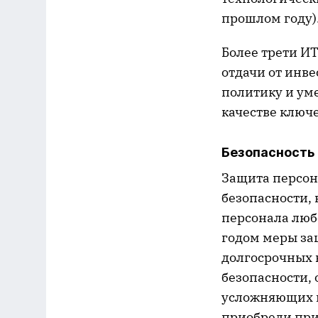
прошлом году)
Более трети И
отдачи от инв
политику и ум
качестве ключ
Безопасность
Защита персон
безопасности, 
персонала люб
годом меры за
долгосрочных 
безопасности, 
усложняющих и
приобрели при