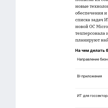
новые техноло
обеспечения и 
списка задач И
новой ОС Micro
техперсонала 
планируют на
На чем делать 
Направление бизн
BI-приложения
ИТ для госсектор