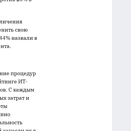
еличения
енить свою
 44% назвали в
нта.
ение процедур
йтинге ИТ-
дов. С каждым
х затрат и
рты
янно
альность
 занесли их в