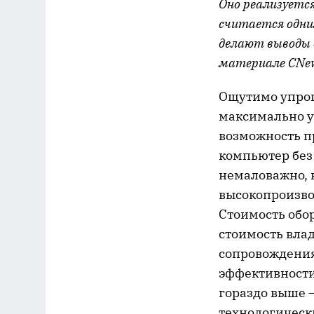
Оно реализуется
считается одни
делают выводы 
материале CNew
Ощутимо упрощ
максимально у
возможность п
компьютер без
немаловажно, 
высокопроизво
Стоимость обо
стоимость вла
сопровождения
эффективности 
гораздо выше —
технологическ