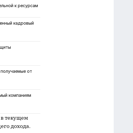
ельной к ресурсам
енный кадровый
ащиты
 получаемые от
имый компаниям
о в текущем
его дохода.