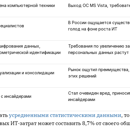
ена компьютерной техники
Выход ОС MS Vista, требоват
В России ощущается существ
пециалистов
голод на фоне роста ИТ
шифрования данных,
Требования по увеличению з
иометрической идентификации
персональных данных растут
Рынок ощутил преимущества,
уализации и консолидации
этих решений
Стал очевиден вред, принос
 с инсайдерами
инсайдерами
ать
усредненными статистическими данными
, т
вых ИТ-затрат может составить 8,7% от своего общ