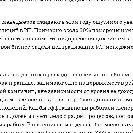
.
Т-менеджеров ожидают в этом году ощутимого ув
естиций в ИТ. Примерно около 30% намерены изм
еньшить зависимость от дорогостоящих систем; а
евой бизнес-задачи централизацию ИТ-менеджме
альных данных и расходы на постоянное обновл
как и раньше, занимают одно из первых мест в ре
ой компании, вне зависимости от уровня ее дохо
щиты совершенствуются и требуют дополнительны
вложений. Как бы эффективно ни работали экспе
они должны иметь дело с рядом процессов, посто
х работу. В наступившем году еще большую акту
ложения для шифрования данных: 38% компаний