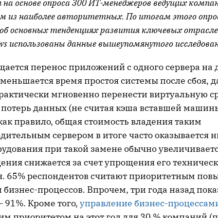
 на основе опроса 300 ИТ-менеджеров ведущих компа
м из наиболее авторитетных. По итогам этого опр
об основных тенденциях развития ключевых отрасле
s использованы данные вышеупомянутого исследован
ается перенос приложений с одного сервера на 
меньшается время простоя системы после сбоя, д
рактически мгновенно перенести виртуальную ср
 потерь данных (не считая кэша вставшей машины
как правило, общая стоимость владения таким
дительным сервером в итоге часто оказывается н
рудования при такой замене обычно увеличиваетс
дения снижается за счет упрощения его техническ
. 65% респондентов считают приоритетным по
бизнес-процессов. Впрочем, три года назад пока
 91%. Кроме того,
управление бизнес-процессам
им приоритетом на этот год для 30 % компаний (