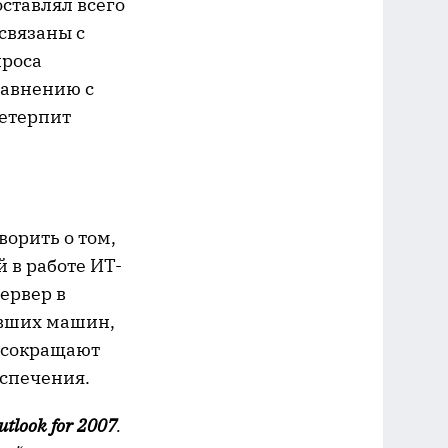
оставлял всего
связаны с
проса
сравнению с
ретерпит
ворить о том,
 в работе ИТ-
ервер в
евших машин,
е сокращают
еспечения.
utlook for 2007
.