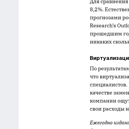
Для сравнения 
8,2%. Естеств
прогнозами ро
Research’s Out
прошедшим год
никаких сколь
Виртуализаци
По результатам
что виртуализ
специалистов.
качестве заме
компании ощут
свои расходы 
Ежегодно издани