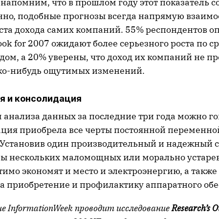
напомним, что в прошлом году этот показатель с
енно, подобные прогнозы всегда напрямую взаимо
ста дохода самих компаний. 55% респондентов о
look for 2007 ожидают более серьезного роста по 
ом, а 20% уверены, что доход их компаний не п
ко-нибудь ощутимых изменений.
я и консолидация
 анализа данных за последние три года можно го
ация приобрела все черты постоянной переменной
 Установив один производительный и надежный с
ны нескольких маломощных или морально устар
имо экономят и место и электроэнергию, а такж
на приобретение и профилактику аппаратного об
е InformationWeek проводит исследование
Research’s O