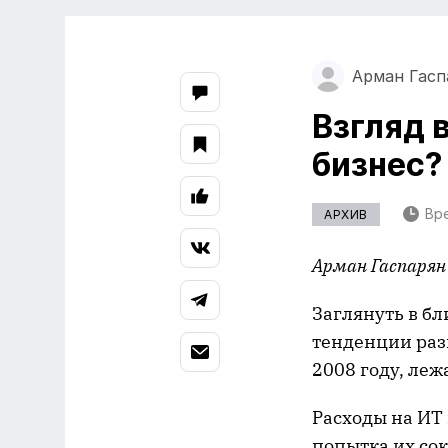
Арман Гасп
Взгляд 
бизнес?
Вре
АРХИВ
Арман Гаспарян
Заглянуть в бл
тенденции разв
2008 году, ле
Расходы на ИТ в
попытка их со