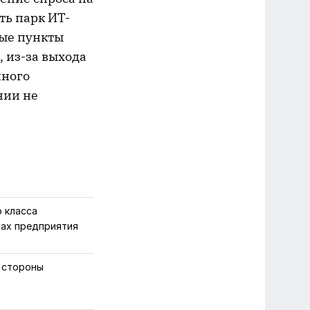
ть парк ИТ-
вые пункты
 из-за выхода
нного
нии не
 класса
сах предприятия
 стороны