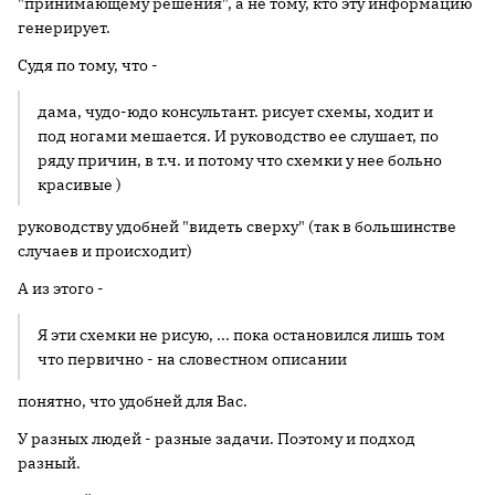
"принимающему решения", а не тому, кто эту информацию
генерирует.
Судя по тому, что -
дама, чудо-юдо консультант. рисует схемы, ходит и
под ногами мешается. И руководство ее слушает, по
ряду причин, в т.ч. и потому что схемки у нее больно
красивые )
руководству удобней "видеть сверху" (так в большинстве
случаев и происходит)
А из этого -
Я эти схемки не рисую, ... пока остановился лишь том
что первично - на словестном описании
понятно, что удобней для Вас.
У разных людей - разные задачи. Поэтому и подход
разный.