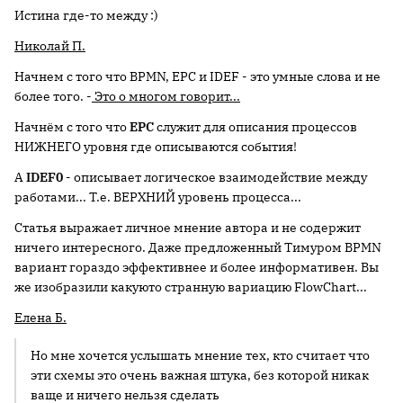
Истина где-то между :)
Николай П.
Начнем с того что BPMN, EPC и IDEF - это умные слова и не
более того. -
Это о многом говорит...
Начнём с того что
EPC
служит для описания процессов
НИЖНЕГО уровня где описываются события!
А
IDEF0
- описывает логическое взаимодействие между
работами... Т.е. ВЕРХНИЙ уровень процесса...
Статья выражает личное мнение автора и не содержит
ничего интересного. Даже предложенный Тимуром BPMN
вариант гораздо эффективнее и более информативен. Вы
же изобразили какуюто странную вариацию FlowChart...
Елена Б.
Но мне хочется услышать мнение тех, кто считает что
эти схемы это очень важная штука, без которой никак
ваще и ничего нельзя сделать