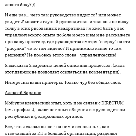
левого боку? ))
И еще раз... чего там руководство видит то? или может
увидеть? может я глупый руководитель и только я не вижу
толку в этих рисованных квадратиках? может быть у вас
управленческого опыта поболе моего и вы мне расскажете
про вашу практику, где руководства смотря "сверху" на эти
"рисунки" че то там видело? И принимало какие то там
решения? Не побоюсь этого слова - управленческие!
Я высказал 2 варианта целей описания процессов. (жаль
этот движок не позволяет ссылаться на комментарии).
Интересны ваши примеры. Только чур без общих слов.
Алексей Баранов
Мой управленческий опыт, хоть и не связан с DIRECTUM
(см. профиль), включает опыт общения и с руководством
республики и федеральных органов.
Все, что я сказал выше - на нем и основано: я, как
отвечавший за ИТ в большой организации, разделял