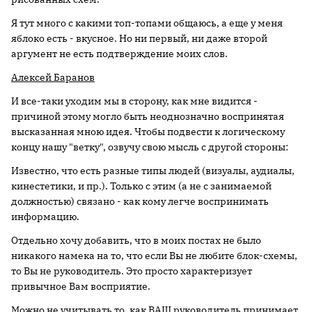
Я тут много с какими топ-топами общаюсь, а еще у меня
яблоко есть - вкусное. Но ни первый, ни даже второй
аргумент не есть подтверждение моих слов.
Алексей Баранов
И все-таки уходим мы в сторону, как мне видится -
причиной этому могло быть неоднозначно воспринятая
высказанная мною идея. Чтобы подвести к логическому
концу нашу "ветку", озвучу свою мысль с другой стороны:
Известно, что есть разные типы людей (визуалы, аудиалы,
кинестетики, и пр.). Только с этим (а не с занимаемой
должностью) связано - как кому легче воспринимать
информацию.
Отдельно хочу добавить, что в моих постах не было
никакого намека на то, что если Вы не любите блок-схемы,
то Вы не руководитель. Это просто характеризует
привычное Вам восприятие.
Можно не учитывать то, как ВАШ руководитель принимает