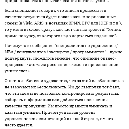
приравнивается к попытке чесания ногой за ухом...
Если специалист говорит, что описал процессы и в
качестве результата будет показывать мне рисованные
схемы (в Visio, ARIS, в нотациях BPMN, EPC или IDEF и т.д.),
то у меня в голове сразу включает сигнал тревоги: "Умник
прямо по курсу, от которого надо держаться подальше".
Почему-то в сообществе "специалистов по управлению /
MBA / консультантов / экспертов / программистов" - нужно
подчеркнуть, сложилось мнение, что описание бизнес-
процессов - это «а ля рисование схемок и произношение
умных слов».
Они так любят свои художества, что за этой влюбленностью
не замечают их бесполезность. Им до лампочки тот факт,
что эти схемы не позволяют контролировать результаты,
собирать информацию или добиваться повышения
качества продукции. Им просто нравится умничать и
казаться умными. Причем учитывая уровень
управленческих компетенций в нашей стране, им это
часто удается.