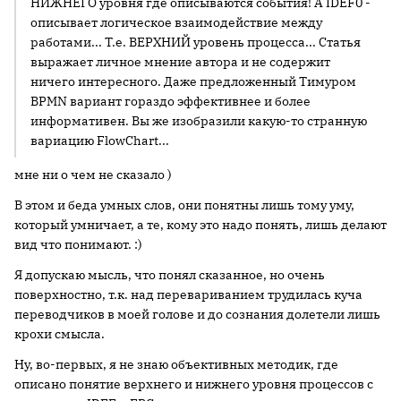
НИЖНЕГО уровня где описываются события! А IDEF0 -
описывает логическое взаимодействие между
работами... Т.е. ВЕРХНИЙ уровень процесса... Статья
выражает личное мнение автора и не содержит
ничего интересного. Даже предложенный Тимуром
BPMN вариант гораздо эффективнее и более
информативен. Вы же изобразили какую-то странную
вариацию FlowChart...
мне ни о чем не сказало )
В этом и беда умных слов, они понятны лишь тому уму,
который умничает, а те, кому это надо понять, лишь делают
вид что понимают. :)
Я допускаю мысль, что понял сказанное, но очень
поверхностно, т.к. над перевариванием трудилась куча
переводчиков в моей голове и до сознания долетели лишь
крохи смысла.
Ну, во-первых, я не знаю объективных методик, где
описано понятие верхнего и нижнего уровня процессов с