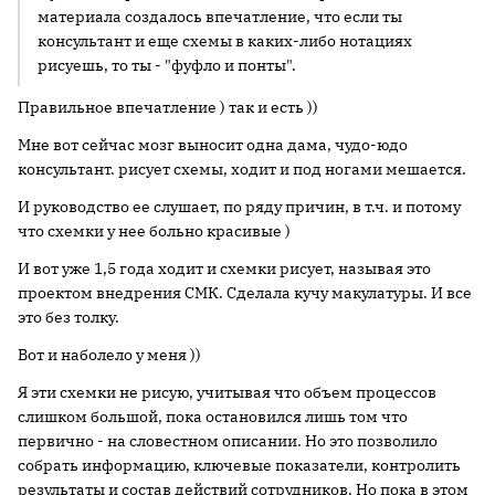
материала создалось впечатление, что если ты
консультант и еще схемы в каких-либо нотациях
рисуешь, то ты - "фуфло и понты".
Правильное впечатление ) так и есть ))
Мне вот сейчас мозг выносит одна дама, чудо-юдо
консультант. рисует схемы, ходит и под ногами мешается.
И руководство ее слушает, по ряду причин, в т.ч. и потому
что схемки у нее больно красивые )
И вот уже 1,5 года ходит и схемки рисует, называя это
проектом внедрения СМК. Сделала кучу макулатуры. И все
это без толку.
Вот и наболело у меня ))
Я эти схемки не рисую, учитывая что объем процессов
слишком большой, пока остановился лишь том что
первично - на словестном описании. Но это позволило
собрать информацию, ключевые показатели, контролить
результаты и состав действий сотрудников. Но пока в этом