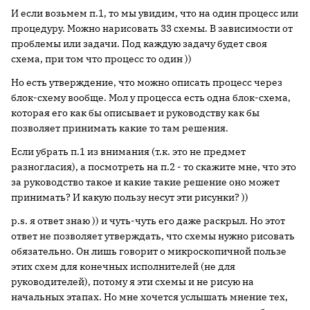
И если возьмем п.1, то мы увидим, что на один процесс или
процедуру. Можно нарисовать 33 схемы. В зависимости от
проблемы или задачи. Под каждую задачу будет своя
схема, при том что процесс то один ))
Но есть утверждение, что можно описать процесс через
блок-схему вообще. Мол у процесса есть одна блок-схема,
которая его как бы описывает и руководству как бы
позволяет принимать какие то там решения.
Если убрать п.1 из внимания (т.к. это не предмет
разногласия), а посмотреть на п.2 - то скажите мне, что это
за руководство такое и какие такие решение оно может
принимать? И какую пользу несут эти рисунки? ))
p.s. я ответ знаю )) и чуть-чуть его даже раскрыл. Но этот
ответ не позволяет утверждать, что схемы нужно рисовать
обязательно. Он лишь говорит о микроскопичной пользе
этих схем для конечных исполнителей (не для
руководителей), потому я эти схемы и не рисую на
начальных этапах. Но мне хочется услышать мнение тех,