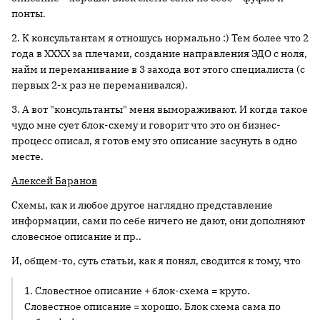
понты.
2. К консультантам я отношусь нормально :) Тем более что 2
года в ХХХХ за плечами, создание направления ЭДО с ноля,
найм и переманивание в 3 захода вот этого специалиста (с
первых 2-х раз не переманивался).
3. А вот "консультанты" меня вымораживают. И когда такое
чудо мне сует блок-схему и говорит что это он бизнес-
процесс описал, я готов ему это описание засунуть в одно
месте.
Алексей Баранов
Схемы, как и любое другое наглядно представление
информации, сами по себе ничего не дают, они дополняют
словесное описание и пр..
И, общем-то, суть статьи, как я понял, сводится к тому, что
1. Словестное описание + блок-схема = круто.
Словестное описание = хорошо. Блок схема сама по