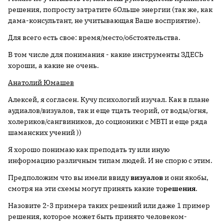
решения, попросту затратите бОльше энергии (так же, как
дама-консультант, не учитывающая Ваше восприятие).
Для всего есть свое: время/место/обстоятельства.
В том числе для понимания - какие инструменты ЗДЕСЬ
хороши, а какие не очень.
Анатолий Юмашев
Алексей, я согласен. Кучу психологий изучал. Как в плане
аудиалов/визуалов, так и еще тцать теорий, от воды/огня,
холериков/сангвиников, до соционики с MBTI и еще ряда
шаманских учений ))
Я хорошо понимаю как преподать ту или иную
информацию различным типам людей. И не спорю с этим.
Предположим что вы имели ввиду
визуалов
и они якобы,
смотря на эти схемы могут принять какие то
решения
.
Назовите 2-3 примера таких решений или даже 1 пример
решения, которое может быть принято человеком-