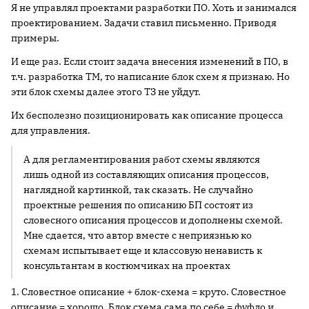
Я не управлял проектами разработки ПО. Хоть и занимался
проектированием. Задачи ставил письменно. Приводя
примеры.
И еще раз. Если стоит задача внесения изменений в ПО, в
т.ч. разработка ТМ, то написание блок схем я признаю. Но
эти блок схемы далее этого ТЗ не уйдут.
Их бесполезно позиционировать как описание процесса
для управления.
А для регламентирования работ схемы являются
лишь одной из составляющих описания процессов,
наглядной картинкой, так сказать. Не случайно
проектные решения по описанию БП состоят из
словесного описания процессов и дополнены схемой.
Мне сдается, что автор вместе с неприязнью ко
схемам испытывает еще и классовую ненависть к
консультантам в костюмчиках на проектах
1. Словестное описание + блок-схема = круто. Словестное
описание = хорошо. Блок схема сама по себе = фуфло и