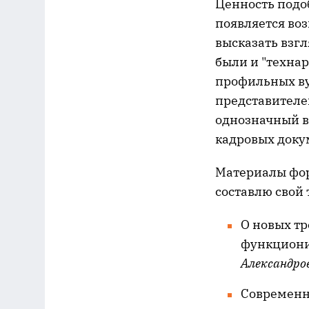
Ценность подо
появляется во
высказать взгл
были и "технар
профильных ву
представителе
однозначный в
кадровых докум
Материалы фо
составлю свой
О новых тр
функциони
Александро
Современн