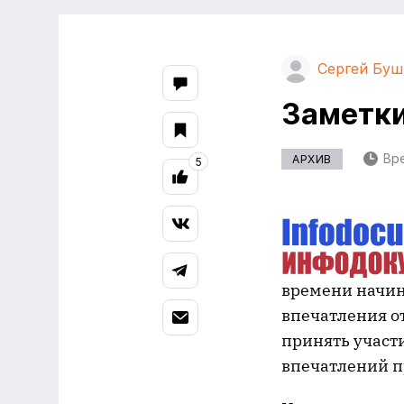
Сергей Буш
Заметк
Вре
АРХИВ
5
времени начин
впечатления о
принять участ
впечатлений п