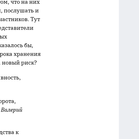
м, что на них
, послушать и
частников. Тут
редставители
ных
азалось бы,
срока хранения
, новый риск?
ивность,
орота,
 Валерий
дства к