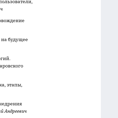
пользователи,
ич
овождение
ы на будущее
гий.
аровского
а, этапы,
внедрения
й Андреевич