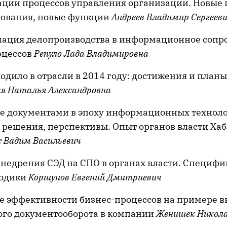
ации процессов управления организации. Новые 
бования, новые функции
Андреев Владимир Сергеев
ация делопроизводства в информационное сопр
оцессов
Репуло Лада Владимировна
одило в отрасли в 2014 году: достижения и план
я Наталья Александровна
е документами в эпоху информационных техноло
 решения, перспективы. Опыт органов власти Хаб
 Вадим Васильевич
недрения СЭД на СПО в органах власти. Специфик
тодики
Коршунов Евгений Дмитриевич
 эффективности бизнес-процессов на примере 
ого документооборота в компании
Женишек Никола