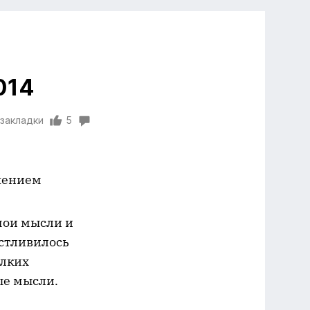
014
 закладки
5
ечением
мои мысли и
астливилось
ылких
ые мысли.