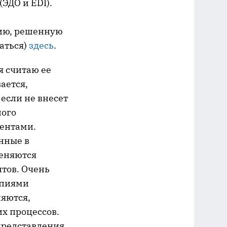
ЭДО и EDI).
цию, решенную
аться)
здесь
.
я считаю ее
ается,
если не внесет
ного
ментами.
анные в
Меняются
тов. Очень
опиями
яются,
их процессов.
представления,