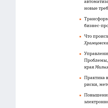
автоматиз
новые тре
Трансформ
бизнес-пр
Что происх
Храмцовска
Управлени
Проблемы,
края
Малых
Практика в
риски, ме
Повышение
электронн