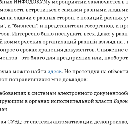
бных ИНФОДОКУМу мероприятий заключается в то
зможность встретиться с самыми разными людьми
яд на задачи с разных сторон, с позиций разных у
и", и "бизнесы", и представители госорганов, и п
зов. Интересно было послушать всех. Даже у раз
й коммерческих организаций разный взгляд на , к
опрос о сроках хранения документов. Снижение 
ентов - это благо для предприятия или, наоборот
рума можно найти
здесь
. Не претендуя на объект
 топ понравившихся мне докладов:
ебованиях к системам электронного документооб
рующим в органах исполнительной власти
Барон
вич
ая СУЭД: от системы автоматизации делопроизво