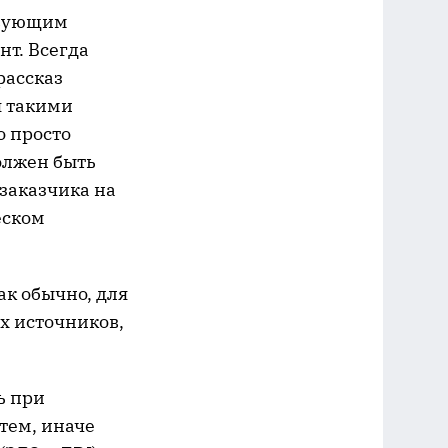
твующим
нт. Всегда
рассказ
я такими
о просто
должен быть
заказчика на
еском
ак обычно, для
х источников,
ь при
тем, иначе