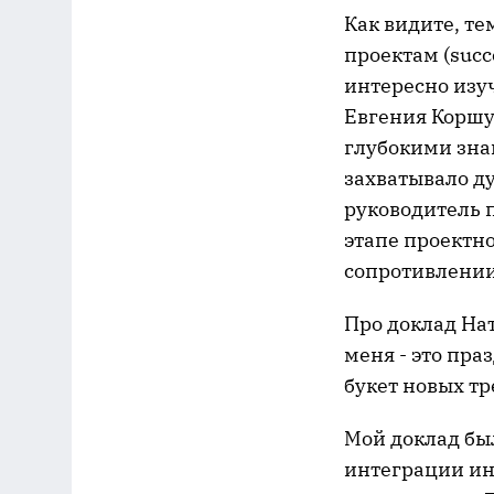
Как видите, т
проектам (succ
интересно изу
Евгения Коршу
глубокими зна
захватывало ду
руководитель 
этапе проектн
сопротивлении
Про доклад Нат
меня - это пр
букет новых тр
Мой доклад бы
интеграции ин