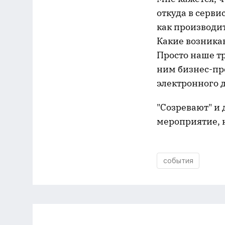
откуда в серви
как производи
Какие возника
Просто наше т
ним бизнес-пр
электронного 
"Созревают" и
мероприятие, н
события