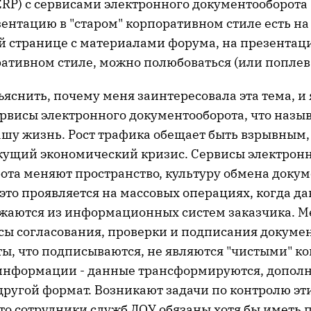
ERP) с сервисами электронного документооборота (
ентацию в "старом" корпоративном стиле есть на
 странице с материалами форума, на презента
ративном стиле, можно полюбоваться (или поплев
яснить, почему меня заинтересовала эта тема, и 
рвисы электронного документооборота, что назыв
шу жизнь. Рост трафика обещает быть взрывным, 
кущий экономический кризис. Сервисы электрон
ота меняют пространство, культуру обмена доку
это проявляется на массовых операциях, когда д
жаются из информационных систем заказчика. 
сы согласования, проверки и подписания докумен
ты, что подписываются, не являются "чистыми" к
нформации - данные трансформируются, дополн
другой формат. Возникают задачи по контролю эт
то сотрудники служб ДОУ обязаны хотя бы иметь 