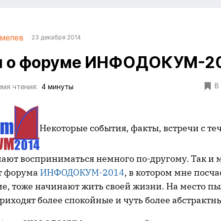
мелев
23 декабря 2014
и о форуме ИНФОДОКУМ-2
В
мя чтения:
4 минуты
Некоторые события, факты, встречи с т
ают восприниматься немного по-другому. Так и 
т форума
ИНФОДОКУМ-2014
, в котором мне посч
ие, тоже начинают жить своей жизни. На место п
риходят более спокойные и чуть более абстрактн