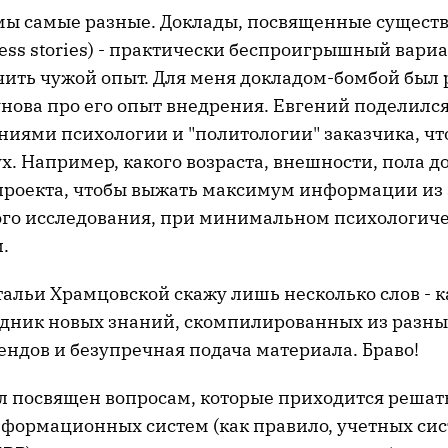
емы самые разные. Доклады, посвященные сущес
ess stories) - практически беспроигрышный вариа
чить чужой опыт. Для меня докладом-бомбой был 
нова про его опыт внедрения. Евгений поделилс
ниями психологии и "политологии" заказчика, чт
х. Например, какого возраста, внешности, пола 
проекта, чтобы выжать максимум информации из 
ого исследования, при минимальном психологич
.
альи Храмцовской скажу лишь несколько слов - к
аздник новых знаний, скомпилированных из разны
ендов и безупречная подача материала. Браво!
л посвящен вопросам, которые приходится решат
формационных систем (как правило, учетных сис