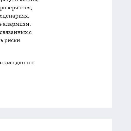
проверяются,
 сценариях.
е алармизм.
связанных с
ть риски
 стало данное