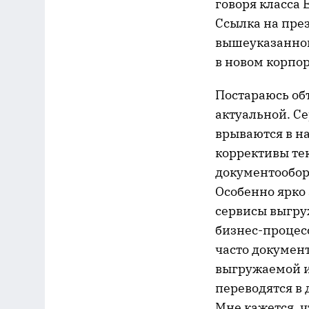
говоря класса 
Ссылка на през
вышеуказанной
в новом корпо
Постараюсь объ
актуальной. Се
врываются в на
коррективы те
документообор
Особенно ярко 
сервисы выгру
бизнес-процес
часто докумен
выгружаемой и
переводятся в 
Мне кажется, ч