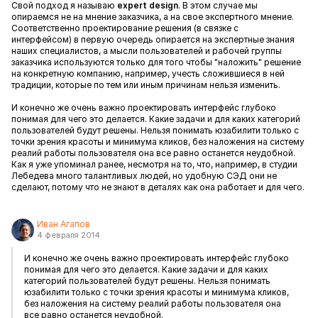
Свой подход я называю
expert design
. В этом случае мы
опираемся не на мнение заказчика, а на свое экспертного мнение.
Соответственно проектирование решения (в связке с
интерфейсом) в первую очередь опирается на экспертные знания
наших специалистов, а мысли пользователей и рабочей группы
заказчика используются только для того чтобы "наложить" решение
на конкретную компанию, например, учесть сложившиеся в ней
традиции, которые по тем или иным причинам нельзя изменить.
И конечно же очень важно проектировать интерфейс глубоко
понимая для чего это делается. Какие задачи и для каких категорий
пользователей будут решены. Нельзя понимать юзабилити только с
точки зрения красоты и минимума кликов, без наложения на систему
реалий работы пользователя она все равно останется неудобной.
Как я уже упоминал ранее, несмотря на то, что, например, в студии
Лебедева много талантливых людей, но удобную СЭД они не
сделают, потому что не знают в деталях как она работает и для чего.
Иван Агапов
4 февраля 2014
И конечно же очень важно проектировать интерфейс глубоко
понимая для чего это делается. Какие задачи и для каких
категорий пользователей будут решены. Нельзя понимать
юзабилити только с точки зрения красоты и минимума кликов,
без наложения на систему реалий работы пользователя она
все равно останется неудобной.