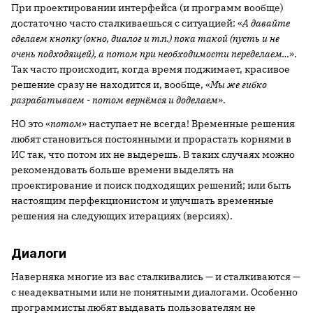
При проектировании интерфейса (и программ вообще)
достаточно часто сталкиваешься с ситуацией: «
А давайте
сделаем кнопку (окно, диалог и т.п.) пока такой (пусть и не
очень подходящей), а потом при необходимости переделаем…
».
Так часто происходит, когда время поджимает, красивое
решение сразу не находится и, вообще, «
Мы же гибко
разрабатываем - потом вернёмся и доделаем
».
НО это «
потом
» наступает не всегда! Временные решения
любят становиться постоянными и прорастать корнями в
ИС так, что потом их не выдерешь. В таких случаях можно
рекомендовать больше времени выделять на
проектирование и поиск подходящих решений; или быть
настоящим перфекционистом и улучшать временные
решения на следующих итерациях (версиях).
Диалоги
Наверняка многие из вас сталкивались — и сталкиваются —
с неадекватными или не понятными диалогами. Особенно
программисты любят выдавать пользователям не