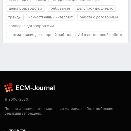
делопроизводство
требования
делопроизводителю
тренды
искусственный интеллект
работа с договорами
проверка договоров с ии
автоматизация договорной работы
ИИ в договорной работе
© 2006-2026
Полное и частичное копирование материалов без одобрения
редакции запрещено.
О проекте