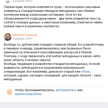
3 апреля 2007
Первая идея, которая появляется сразу - использовать ключевые
элементы в стандартизации передачи метаданных при обмене
контентом между различными системами. Хотя тут же
обнаруживаются подводные камни - две трети элементов тянут за
собой и словари данных, а некоторые (например, Date) могут иметь
разный смысл в различных контекстах.
Михаил Романов
4 апреля 2007
Вообще-то, дублинский стандарт слишком общий. Его разработчики,
в перевую очередь, ориентировались (как правильно было
замечано) на описание и классификацию ресурсов в Internet.
Поэтому, с ходу переносить этат набор метаданных в какую-либо
иную область я не вижу смысла.
Вообще, тенденция в разработке стандартов метаданных, по всей
видимости, наблюдается в направлении максимальной
специализации. Вот например, довольно старый уже
обзор
,
который, однако, наглядно показывает: для каждой области - свои
метаданные.
Чтобы прокомментировать,
авторизуйтесь
или
зарегистрируйтесь