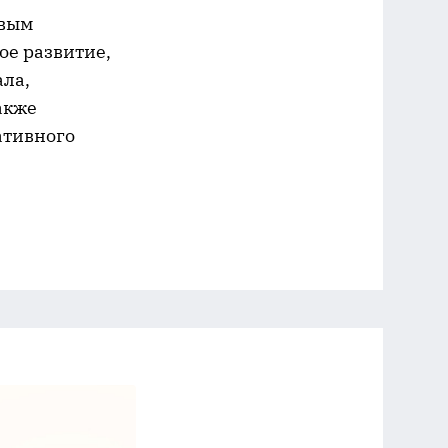
овым
ое развитие,
ла,
акже
ативного