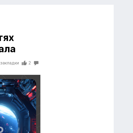
тях
ала
 закладки
2