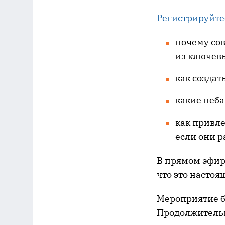
Регистрируйте
почему со
из ключев
как создат
какие неб
как привле
если они р
В прямом эфир
что это настоя
Мероприятие б
Продолжительн