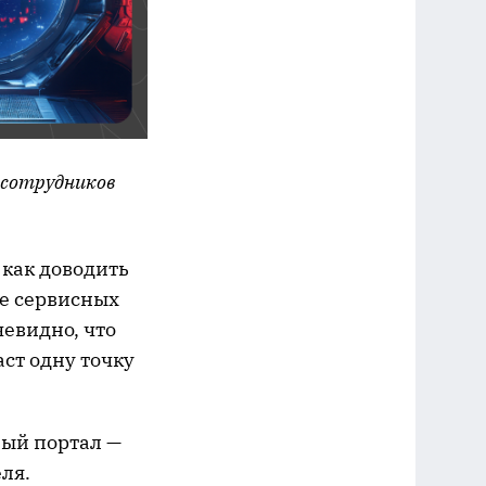
 сотрудников
 как доводить
те сервисных
евидно, что
аст одну точку
ный портал —
ля.