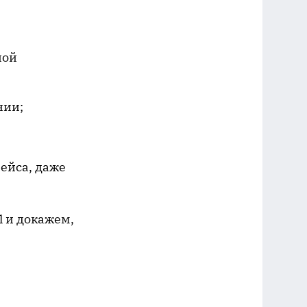
ной
нии;
ейса, даже
 и докажем,