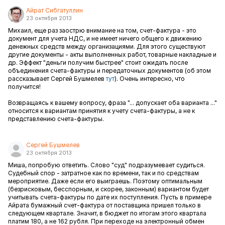
Айрат Сибгатуллин
23 октября 2013
Михаил, еще раз заострю внимание на том, счет-фактура - это
документ для учета НДС, и не имеет ничего общего к движению
денежных средств между организациями. Для этого существуют
другие документы - акты выполненных работ, товарные накладные и
др. Эффект "деньги получим быстрее" стоит ожидать после
объединения счета-фактуры и передаточных документов (об этом
рассказывает Сергей Бушмелев
тут
). Очень интересно, что
получится!
Возвращаясь к вашему вопросу, фраза "... допускает оба варианта ..."
относится к вариантам принятия к учету счета-фактуры, а не к
представлению счета-фактуры.
Сергей Бушмелев
23 октября 2013
Миша, попробую ответить. Слово "суд" подразумевает судиться.
Судебный спор - затратное как по времени, так и по средствам
мероприятие. Даже если его выиграешь. Поэтому оптимальным
(безрисковым, бесспорным, и скорее, законным) вариантом будет
учитывать счета-фактуры по дате их поступления. Пусть в примере
Айрата бумажный счет-фактура от поставщика пришел только в
следующем квартале. Значит, в бюджет по итогам этого квартала
платим 180, а не 162 рубля. При переходе на электронный обмен