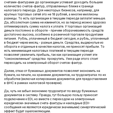
счетами-фактурами до организации успевает доходить большее
количество счетов-фактур, отправленных ближе к границе
налогового периода. Для некоторых бизнесов, например, для
крупных торговых сетей это не 18 рублей, а многие миллионы
разницы. То есть организации в текущем периоде заплатит меньше.
Да, абсолютная сумма не изменится, но за период можно здорово
оптимизировать сумму налога к уплате. У торговых организаций
деньги постоянно в обороте - причем оборачиваемость средств
достаточно высока, особенно в розничной торговле продуктами
питания. Рубль, уплаченный в бюджет сегодня, и рубль, уплаченный
в бюджет через месяц - разные деньги. Средства, выдернутые из
оборота и отданные в качестве налогов, не приносят прибыли. То
есть минимизация налоговых платежей в текущем периоде
позволяет увеличить прибыль, так как организация успеет эти
"сэкономленные" средства прокрутить. Уже ради этого стоит
переходить на электронный оборот счетов-фактур.
Далее, отказ от бумажных документов позволяет экономить на
бумаге, на печати, на хранении документов, на трудозатратах по их
обработке (включая копирование документов для предоставления
в ФНС в рамках налоговой проверки).
Да, чуть не забыл экономию трудозатрат по вводу бумажных
документов в систему. Правда, тут большую пользу приносит
подключение к EDI, но вместе с переходом на электронные
юридически-значимые счета-фактуры и накладные (EDI-
сообщения не являются юридически значимыми) синергетический
эффект будет ошеломляющим.