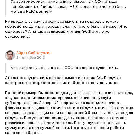
За всей эйфорией применения электронных СФ, не надо
переборщить с "читам" (cheat): НДС к оплате не должен быть
меньше НДС к вычету.
Ну вроде как в случае если все вычеты ты подаешь в том же
периоде, когда уплачиваешь налог, то такого быть не может. Я не
ошибаюсь? А ты как раз пишешь, что для ЭСФ это легко
осуществить.
Айрат Сибгатуллин
24 октября 2013
А ты как раз пишешь, что для ЭСФ это легко осуществить.
Это легко осуществить вне зависимости от вида СФ. В случае
электронного возрастет желание побыстрее получить вычет.
Простой пример. Вы строите дом для заказчика в течение полугода,
закупаете строительные материалы, оплачиваете услуги
субподрядчиков. За первый квартал у вас накопились счета-
фактуры поставщиков и логично хотите получить вычет. Но дом еще
не сдан, т.е. реализации нет и нет налоговой базы - вычет вы вряд ли
получете. Все усложняется, когда вы строите несколько домов и
реализация есть в каждом квартале. Вот тут лучше не превышать
сумму вычета над суммой оплаты. Но это уже тонкости работы
налогового бюро ...