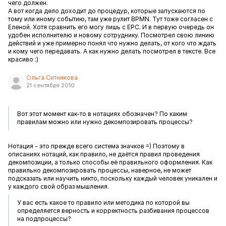
чего должен.
А вот когда дело доходит до процедур, которые запускаются по
тому или иному событию, там уже рулит BPMN. Тут тоже согласен с
Еленой. Хотя сравнить его могу лишь с EPC. И в первую очередь он
удобен исполнителю и новому сотруднику. Посмотрел свою линию
действий и уже примерно понял что нужно делать, от кого что ждать
и кому чего передавать. А как нужно делать посмотрел в тексте. Все
красиво :)
Ольга Ситникова
21 сентября 2010
Вот этот момент как-то в нотациях обозначен? По каким
правилам можно или нужно декомпозировать процессы?
Нотация - это прежде всего система значков =) Поэтому в
описаниях нотаций, как правило, не даётся правил проведения
декомпозиции, а только способы её правильного оформления. Как
правильно декомпозировать процессы, наверное, не может
подсказать или научить никто, поскольку каждый человек уникален и
у каждого свой образ мышления.
У вас есть какое то правило или методика по которой вы
определяется верность и корректность разбивания процессов
на подпроцессы?