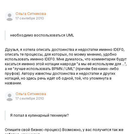
Ольга Ситникова
17 сентября 2010
необходимо воспользоваться UML
Друзья, я хотела описать достоинства и недостатки именно IDEF0,
описать те процессы, для которых, по моему мнению, удобно
использовать именно IDEF0. Мне думалось, что комментарии будут
касаться именно этой нотации навроде "а мы её используем для ...",
а не "лучше использовать BPMN / UML" (причём без каких-либо
пруфов). Автору известны достоинства и недостатки и других
нотаций, но здесь речь идёт об одной, той, что упомянута в
названии.
Ольга Ситникова
17 сентября 2010
Я попал в кулинарный техникум?
Опишите свой бизнес-процесс) Возможно, у вас получится так же