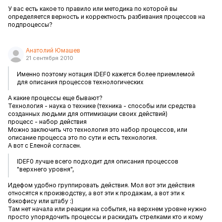
У вас есть какое то правило или методика по которой вы
определяется верность и корректность разбивания процессов на
подпроцессы?
Анатолий Юмашев
21 сентября 2010
Именно поэтому нотация IDEF0 кажется более приемлемой
для описания процессов технологических
А какие процессы еще бывают?
Технология - наука о технике (техника - способы или средства
созданных людьми для оптимизации своих действий)
процесс - набор действия
Можно заключить что технология это набор процессов, или
описание процесса это по сути и есть технология.
А вот с Еленой согласен.
IDEF0 лучше всего подходит для описания процессов
"верхнего уровня",
Идефом удобно группировать действия. Мол вот эти действия
относятся к производству, а вот эти к продажам, а вот эти к
бэкофису или штабу :)
Там нет начала или реакции на события, на верхнем уровне нужно
просто упорядочить процессы и раскидать стрелками кто и кому