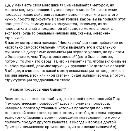
Да, у меня есть своя методика =) Она называется методом, ну
скажем так, визуализации. Нужно представить себе выполнение
процесса: какие действия за какими выполняются, что для этого
нужно, просто прокрутить в своей голове, как бы вы выполняли этот
процесс. Если самому плохо получается, например, из-за
недостатка знаний в предметной области, то можно спросить
эксперта (будь то реальный человек или, скажем, интернет-
страничка).
В нашем конкретном примере "Чистка лука" выглядит действием не
настолько самостоятельным, чтобы выделять его в отдельную
функцию на диаграмме декомпозиции первого уровня, но при этом
и более узким, чем "Подготовка овощей" (хотя бы, например,
потому что лук - это овощ =) ), что намекает на то, чтобы включить её
в набор функций, декомпозирующих функцию "Подготовка овощей".
В общем, я считаю, что какой метод декомпозиции не предложи, он
так или иначе, в той или иной степени, будет эмпирическим, а потому
структуризации поддающимся слабо.
А какие процессы еще бывают?
Возможно, я ввела вас в заблуждение своей терминологией) Под
"технологическим процессом" здесь я понимала процессы,
наверное, производственные, которые происходят по чётко
отлаженной технологии, просто потому хотя бы, что если нарушить
технологию (изменить время проведения или условия), то можно
получить продукт другого качества, а иногда и вообще другой.
Примеры: химическое производство, изготовление кирпичей =),