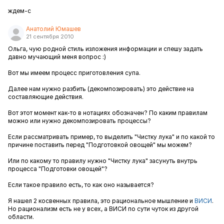
ждем-с
Анатолий Юмашев
21 сентября 2010
Ольга, чую родной стиль изложения информации и спешу задать
давно мучающий меня вопрос :)
Вот мы имеем процесс приготовления супа.
Далее нам нужно разбить (декомпозировать) это действие на
составляющие действия.
Вот этот момент как-то в нотациях обозначен? По каким правилам
можно или нужно декомпозировать процессы?
Если рассматривать пример, то выделить "Чистку лука" и по какой то
причине поставить перед "Подготовкой овощей" мы можем?
Или по какому то правилу нужно "Чистку лука" засунуть внутрь
процесса "Подготовки овощей"?
Если такое правило есть, то как оно называется?
Я нашел 2 косвенных правила, это рациональное мышление и
ВИСИ
.
Но рационализм есть не у всех, а ВИСИ по сути чуток из другой
области.