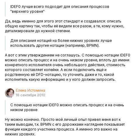
IDEF0 лучше всего подходит для описания процессов
"верхнего уровня"
Да, ведь именно для этого этот стандарт и создавался: описать
общую картину так, чтобы её видели все разом, а те, кому нужно,
детализировали до нужной степени.
Для описания нотаций на более нижних уровнях лучше
использовать другие нотации (например, BPMN).
А вот с этим утверждением не соглашусь. С помощью нотации IDEF0
можно описать процесс и на очень низком уровне, вплоть до имени
конкретного исполнителя очень небольшого действия, стоимость
которого составляет копейки. А если подключить ещё и
родственную ей DFD-нотацию, то уточнить даже и то, какой
исполнитель какую информацию и у кого должен запросить.
Елена Истомина
16 сентября 2010
С помощью нотации IDEF0 можно описать процесс и на очень
низком уровне
Ну можно конечно. Просто мой личный опыт привел меня вот к
таким выводам, т.к. BPMN с его дорожками нагляднее показывает
функции каждого участника процесса. А именно это важно на
нижних уровнях.