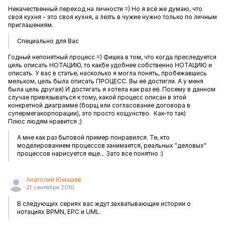
Некачественный переход на личности =) Но я всё же думаю, что
своя кухня - это своя кухня, а лезть в чужие нужно только по личным
приглашениям.
Специально для Вас
Годный непонятный процесс =) Фишка в том, что когда преследуется
цель описать НОТАЦИЮ, то какбе удобнее собственно НОТАЦИЮ и
описать. У вас в статье, насколько я могла понять, пробежавшись
мельком, цель была описать ПРОЦЕСС. Вы её достигли. А у меня
была цель другая) И достигать я хотела как раз её. Посему в данном
случае привязываться к тому, какой процесс описан в этой
конкретной диаграмме (борщ или согласование договора в
супермегакорпорации), это просто кощунство. Как-то так)
Плюс людям нравится ;)
А мне как раз бытовой пример понравился. Те, кто
моделированием процессов занимается, реальных "деловых"
процессов нарисуется еще... Зато все понятно :)
Анатолий Юмашев
21 сентября 2010
В следующих сериях вас ждут захватывающие истории о
нотациях BPMN, EPC и UML.