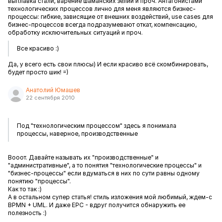
выплавка стали, варение шаманских зелий и проч. Антагонистами
технологических процессов лично для меня являются бизнес-
процессы: гибкие, зависящие от внешних воздействий, use cases для
бизнес-процессов всегда подразумевают откат, компенсацию,
обработку исключительных ситуаций и проч.
Все красиво :)
Да, у всего есть свои плюсы) И если красиво всё скомбинировать,
будет просто шик! =)
Анатолий Юмашев
22 сентября 2010
Под "технологическим процессом" здесь я понимала
процессы, наверное, производственные
Вооот. Давайте называть их "производственные" и
"административные", а то понятия "технологические процессы" и
"бизнес-процессы" если вдуматься в них по сути равны одному
понятию "процессы".
Как то так :)
А в остальном супер статья! стиль изложения мой любимый, ждем-с
BPMN + UML. И даже EPC - вдруг получится обнаружить ее
полезность :)