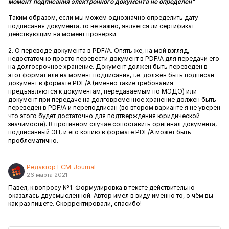
момент подписания электронного документа не определен
"
Таким образом, если мы можем однозначно определить дату
подписания документа, то не важно, является ли сертификат
действующим на момент проверки.
2. О переводе документа в PDF/A. Опять же, на мой взгляд,
недостаточно просто перевести документ в PDF/A для передачи его
на долгосрочное хранение. Документ должен быть переведен в
этот формат или на момент подписания, т.е. должен быть подписан
документ в формате PDF/A (именно такие требования
предъявляются к документам, передаваемым по МЭДО) или
документ при передаче на долговременное хранение должен быть
переведен в PDF/A и переподписан (во втором варианте я не уверен
что этого будет достаточно для подтверждения юридической
значимости). В противном случае сопоставить оригинал документа,
подписанный ЭП, и его копию в формате PDF/A может быть
проблематично.
Редактор ECM-Journal
26 марта 2021
Павел, к вопросу №1. Формулировка в тексте действительно
оказалась двусмысленной. Автор имел в виду именно то, о чём вы
как раз пишете. Скорректировали, спасибо!