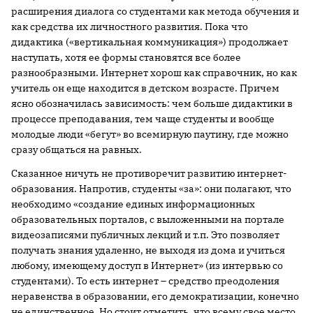
расширения диалога со студентами как метода обучения и
как средства их личностного развития. Пока что
дидактика («вертикальная коммуникация») продолжает
наступать, хотя ее формы становятся все более
разнообразными. Интернет хорош как справочник, но как
учитель он еще находится в детском возрасте. Причем
ясно обозначилась зависимость: чем больше дидактики в
процессе преподавания, тем чаще студенты и вообще
молодые люди «бегут» во всемирную паутину, где можно
сразу общаться на равных.
Сказанное ничуть не противоречит развитию интернет-
образования. Напротив, студенты «за»: они полагают, что
необходимо «создание единых информационных
образовательных порталов, с выложенными на портале
видеозаписями публичных лекций и т.п. Это позволяет
получать знания удаленно, не выходя из дома и учиться
любому, имеющему доступ в Интернет» (из интервью со
студентами). То есть интернет – средство преодоления
неравенства в образовании, его демократизации, конечно
не единственное. Но стоит отметить, что всему свое место.