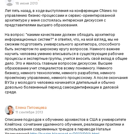
18 июня 2013
Лет пять назад, в ходе выступления на конференции CNews по
управлению бизнес-процессами и сервис-ориентированной
архитектуре у меня состоялась интересная дискуссия с
представителями высшего образования.
На вопрос: "какими качествами должен обладать архитектор
информационных систем?" я ответил, что, на мой взгляд, мы не
сможем подготовить универсального архитектора, способного
быть экспертом по широкому кругу вопросов. Намного важнее
научить человека умению вписываться в существующие рабочие
процессы и экспертные группы, учится вносить свой вклад в общее
дело. Это и явилось главным вопросом дискуссии. Высшее
образование учит специалистов всему понемногу. Немного
бизнесу, немного технологиям, немного разработке, немного
проектному управлению, немного процессному. А после окончания
ВУЗа у молодого человека начинается длительный и обычно
довольно болезненный период самоидентификации в деловой
среде.
Елена Питомцева
11 сентября 2013
Описание подходов к обучению архивистов в США в университете
Клейтона: сочетание удаленного обучения, реализации практики и
использования современных трендов в переводе Натальи
Храмцовской
http://rusrim.blogspot.ru/2013/09/ii.html