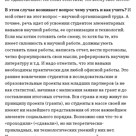
В этом случае возникает вопрос чему учить и как учить?
И
мой ответ на этот вопрос – научной организацией труда. А
точнее, речь идет об усвоении студентом элементарных
навыков научной работы, ее организации и технологий.
Если мы хотим готовить себе смену, то хотя бы те, кто
имеет склонность к научной работе, должны уметь
составить план работы, написать отчет, вести протоколы,
четко формулировать свои мысли, реферировать научную
литературу и т.д. И надо отметить, что эти навыки
необходимы практически для любой офисной работы. Это
раннее вовлечение студентов в исследовательские и
образовательные проекты как младших партнеров (а не
как статистов), начиная с написания заявки на грант и до
составления итоговых отчетов. Вся страна и мир живут по
принципу проекта (гранта), но студенты в массе своей не
имеют ни малейшего представления об этом важнейшем
элементе социального порядка. Возможно они что-то и
«проходили» («сдавали»), но ни теоретически-
прикладных, ни технологических умений у них нет.