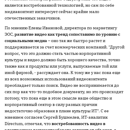
является востребованной технологией, но сам по себе
медиаконтент интересует сейчас крайне мало
отечественных заказчиков.
По мнению Елены Ивановой, директора по маркетингу
ЭОС,
развитие видео как тренд сопоставимо по уровню с
социальными медиа
– оно так же быстро растет и
поддерживается за счет коммерческих компаний. "Другой
вопрос, что это должно стать частью корпоративной
культуры и видео должно быть хорошего качества, точно
также как и продукты или услуги, выпускаемые той или
иной фирмой, - рассуждает она. К тому же у нас пока еще
из всех возможных использований видеоконтента
преобладает только поиск. Видео не воспринимается до
сих пор как что-то подобное документу, но это происходит
потому, что пока еще в этом смысле наше общество и
корпоративный сектор в силу разных причин
недостаточно образован в плане культуры ИТ". С ее
мнением согласен Сергей Бушмелев, ИТ-аналитик
Directum, отмечая, что
востребованность видео в