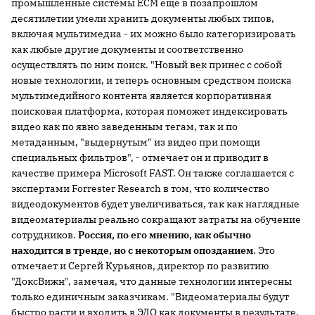
промышленные системы ECM еще в позапрошлом
десятилетии умели хранить документы любых типов,
включая мультимедиа - их можно было категоризировать
как любые другие документы и соответственно
осуществлять по ним поиск. "Новый век принес с собой
новые технологии, и теперь основным средством поиска
мультимедийного контента является корпоративная
поисковая платформа, которая поможет индексировать
видео как по явно заведенным тегам, так и по
метаданным, "выдернутым" из видео при помощи
специальных фильтров", - отмечает он и приводит в
качестве примера Microsoft FAST. Он также соглашается с
экспертами Forrester Research в том, что количество
видеодокументов будет увеличиваться, так как наглядные
видеоматериалы реально сокращают затраты на обучение
сотрудников.
Россия, по его мнению, как обычно
находится в тренде, но с некоторым опозданием
. Это
отмечает и Сергей Курьянов, директор по развитию
"ДоксВижн", замечая, что данные технологии интересны
только единичным заказчикам. "Видеоматериалы будут
быстро расти и входить в ЭДО как документы в результате,