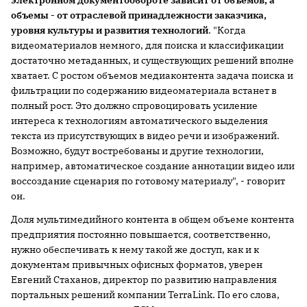
электронном документообороте зависит от объемов, а
объемы - от отраслевой принадлежности заказчика,
уровня культуры и развития технологий
. "Когда
видеоматериалов немного, для поиска и классификации
достаточно метаданных, и существующих решений вполне
хватает. С ростом объемов медиаконтента задача поиска и
фильтрации по содержанию видеоматериала встанет в
полный рост. Это должно спровоцировать усиление
интереса к технологиям автоматического выделения
текста из присутствующих в видео речи и изображений.
Возможно, будут востребованы и другие технологии,
например, автоматическое создание аннотации видео или
воссоздание сценария по готовому материалу", - говорит
он.
Доля мультимедийного контента в общем объеме контента
предприятия постоянно повышается, соответственно,
нужно обеспечивать к нему такой же доступ, как и к
документам привычных офисных форматов, уверен
Евгений Стаханов, директор по развитию направления
портальных решений компании TerraLink. По его слова,