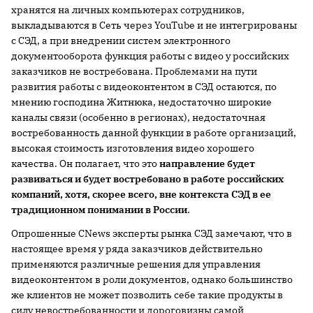
хранятся на личных компьютерах сотрудников,
выкладываются в Сеть через YouTube и не интегрированы
с СЭД, а при внедрении систем электронного
документооборота функция работы с видео у российских
заказчиков не востребована. Проблемами на пути
развития работы с видеоконтентом в СЭД остаются, по
мнению господина Житнюка, недостаточно широкие
каналы связи (особенно в регионах), недостаточная
востребованность данной функции в работе организаций,
высокая стоимость изготовления видео хорошего
качества. Он полагает, что это
направление будет
развиваться и будет востребовано в работе российских
компаний, хотя, скорее всего, вне контекста СЭД в ее
традиционном понимании в России
.
Опрошенные CNews эксперты рынка СЭД замечают, что в
настоящее время у ряда заказчиков действительно
применяются различные решения для управления
видеоконтентом в роли документов, однако большинство
же клиентов не может позволить себе такие продукты в
силу невостребованности и дороговизны самой