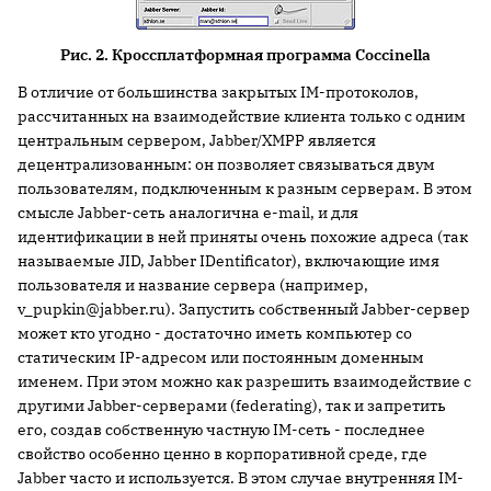
Рис. 2. Кроссплатформная программа Coccinella
В отличие от большинства закрытых IM-протоколов,
рассчитанных на взаимодействие клиента только с одним
центральным сервером, Jabber/XMPP является
децентрализованным: он позволяет связываться двум
пользователям, подключенным к разным серверам. В этом
смысле Jabber-сеть аналогична e-mail, и для
идентификации в ней приняты очень похожие адреса (так
называемые JID, Jabber IDentificator), включающие имя
пользователя и название сервера (например,
v_pupkin@jabber.ru). Запустить собственный Jabber-сервер
может кто угодно - достаточно иметь компьютер со
статическим IP-адресом или постоянным доменным
именем. При этом можно как разрешить взаимодействие с
другими Jabber-серверами (federating), так и запретить
его, создав собственную частную IM-сеть - последнее
свойство особенно ценно в корпоративной среде, где
Jabber часто и используется. В этом случае внутренняя IM-