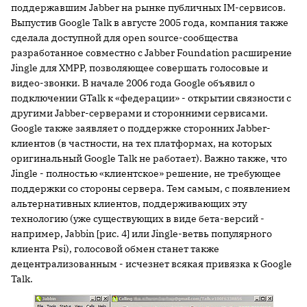
поддержавшим Jabber на рынке публичных IM-сервисов.
Выпустив Google Talk в августе 2005 года, компания также
сделала доступной для open source-сообщества
разработанное совместно с Jabber Foundation расширение
Jingle для XMPP, позволяющее совершать голосовые и
видео-звонки. В начале 2006 года Google объявил о
подключении GTalk к «федерации» - открытии связности с
другими Jabber-серверами и сторонними сервисами.
Google также заявляет о поддержке сторонних Jabber-
клиентов (в частности, на тех платформах, на которых
оригинальный Google Talk не работает). Важно также, что
Jingle - полностью «клиентское» решение, не требующее
поддержки со стороны сервера. Тем самым, с появлением
альтернативных клиентов, поддерживающих эту
технологию (уже существующих в виде бета-версий -
например, Jabbin [рис. 4] или Jingle-ветвь популярного
клиента Psi), голосовой обмен станет также
децентрализованным - исчезнет всякая привязка к Google
Talk.