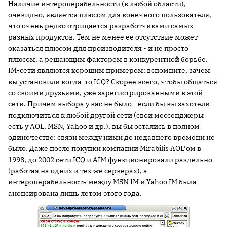
Наличие интероперабельности (в любой области),
очевидно, является плюсом для конечного пользователя,
что очень редко отрицается разработчиками самых
разных продуктов. Тем не менее ее отсутствие может
оказаться плюсом для производителя - и не просто
плюсом, а решающим фактором в конкурентной борьбе.
IM-сети являются хорошим примером: вспомните, зачем
вы установили когда-то ICQ? Скорее всего, чтобы общаться
со своими друзьями, уже зарегистрированными в этой
сети. Причем выбора у вас не было - если бы вы захотели
подключиться к любой другой сети (свои мессенджеры
есть у AOL, MSN, Yahoo и др.), вы бы остались в полном
одиночестве: связи между ними до недавнего времени не
было. Даже после покупки компании Mirabilis AOL’ом в
1998, до 2002 сети ICQ и AIM функционировали раздельно
(работая на одних и тех же серверах), а
интероперабельность между MSN IM и Yahoo IM была
анонсирована лишь летом этого года.