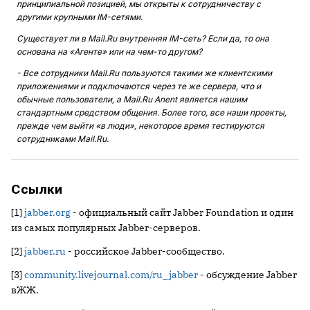
принципиальной позицией, мы открыты к сотрудничеству с
другими крупными IM-сетями.
Существует ли в Mail.Ru внутренняя IM-сеть? Если да, то она
основана на «Агенте» или на чем-то другом?
- Все сотрудники Mail.Ru пользуются такими же клиентскими
приложениями и подключаются через те же сервера, что и
обычные пользователи, а Mail.Ru Anent является нашим
стандартным средством общения. Более того, все наши проекты,
прежде чем выйти «в люди», некоторое время тестируются
сотрудниками Mail.Ru.
Ссылки
[1]
jabber.org
- официальный сайт Jabber Foundation и один
из самых популярных Jabber-серверов.
[2]
jabber.ru
- российское Jabber-сообщество.
[3]
community.livejournal.com/ru_jabber
- обсуждение Jabber
вЖЖ.