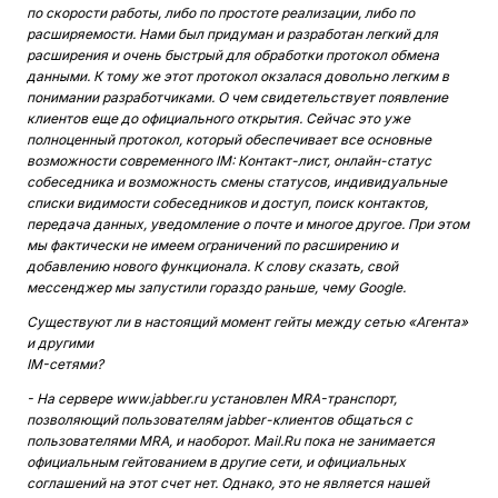
по скорости работы, либо по простоте реализации, либо по
расширяемости. Нами был придуман и разработан легкий для
расширения и очень быстрый для обработки протокол обмена
данными. К тому же этот протокол окзалася довольно легким в
понимании разработчиками. О чем свидетельствует появление
клиентов еще до официального открытия. Сейчас это уже
полноценный протокол, который обеспечивает все основные
возможности современного IM: Контакт-лист, онлайн-статус
собеседника и возможность смены статусов, индивидуальные
списки видимости собеседников и доступ, поиск контактов,
передача данных, уведомление о почте и многое другое. При этом
мы фактически не имеем ограничений по расширению и
добавлению нового функционала. К слову сказать, свой
мессенджер мы запустили гораздо раньше, чему Google.
Существуют ли в настоящий момент гейты между сетью «Агента»
и другими
IM-сетями?
- На сервере www.jabber.ru установлен MRA-транспорт,
позволяющий пользователям jabber-клиентов общаться с
пользователями MRA, и наоборот. Mail.Ru пока не занимается
официальным гейтованием в другие сети, и официальных
соглашений на этот счет нет. Однако, это не является нашей