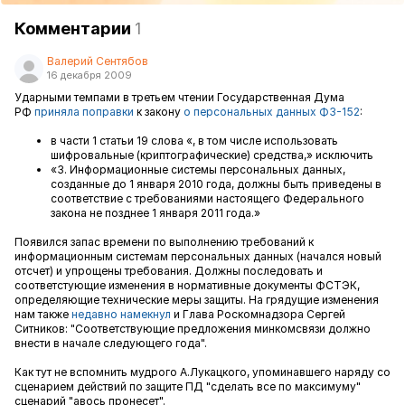
Комментарии
1
Валерий Сентябов
16 декабря 2009
Ударными темпами в третьем чтении Государственная Дума
РФ
приняла поправки
к закону
о персональных данных ФЗ-152
:
в части 1 статьи 19 слова «, в том числе использовать
шифровальные (криптографические) средства,» исключить
«3. Информационные системы персональных данных,
созданные до 1 января 2010 года, должны быть приведены в
соответствие с требованиями настоящего Федерального
закона не позднее 1 января 2011 года.»
Появился запас времени по выполнению требований к
информационным системам персональных данных (начался новый
отсчет) и упрощены требования. Должны последовать и
соответстующие изменения в нормативные документы ФСТЭК,
определяющие технические меры защиты. На грядущие изменения
нам также
недавно намекнул
и Глава Роскомнадзора Сергей
Ситников: "Соответствующие предложения минкомсвязи должно
внести в начале следующего года".
Как тут не вспомнить мудрого А.Лукацкого, упоминавшего наряду со
сценарием действий по защите ПД "сделать все по максимуму"
сценарий "авось пронесет".