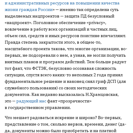
и административных ресурсов на повышении качества
жизни граждан России
» — именно так определена суть
выделяемых нацпроектов — защита ПД безусловный
«нацпроект». Поголовное обеспечение «privacy»,
вовлечение в работу всех организаций и частных лиц,
объем сил, средств и иных ресурсов поистине впечатляют.
Правда степень закрытости этого, в общем-то,
масштабного проекта такова, что многие организации, во-
первых, не подозревали о нем, а узнав, не могли получить
внятных планов и программ действий. Тем больше радует
тот факт, что ФСТЭК, безусловно осознавая сложность
ситуации, спустя всего каких-то неполных 2 года принял
фундаментальное решение и наконец снял гриф ДСП (для
служебного пользования) со своих методических
документов. Как недавно высказалась Н.Храмцовская,
это —
радующий нас
факт «прозрачности»
в государственном управлении.
Что мешает радоваться искренне и широко? Во-первых,
представление о том, сколько нервов, времени, денег (да-
да, документы можно было приобретать и на платной