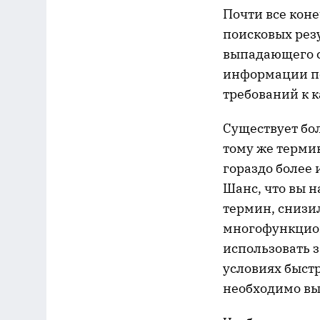
Почти все кон
поисковых рез
выпадающего с
информации по
требований к к
Существует бо
тому же терми
гораздо более 
Шанс, что вы н
термин, снизи
многофункцион
использовать з
условиях быст
необходимо выр