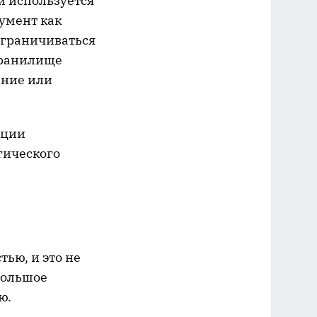
й используется
умент как
ограничиваться
хранилище
ение или
ации
гического
ью, и это не
большое
ю.