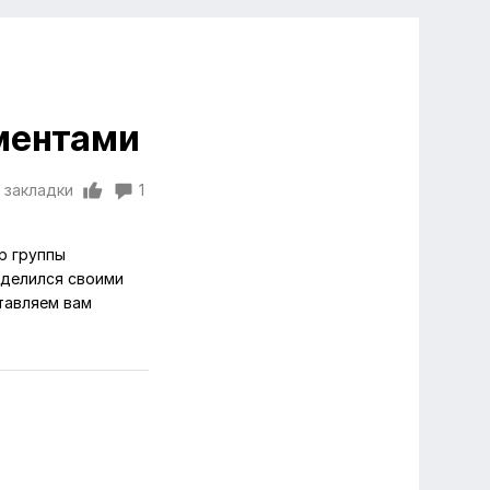
ментами
 закладки
1
р группы
оделился своими
тавляем вам