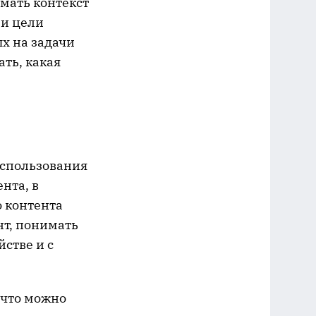
мать контекст
ми цели
х на задачи
ть, какая
использования
нта, в
 контента
нт, понимать
йстве и с
 что можно