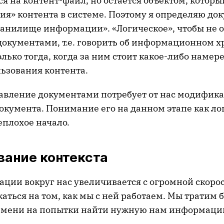
я на контент-файл, но остается объектом, которы
ия» контента в системе. Поэтому я определяю док
ранилище информации». «Логическое», чтобы не 
окументами, т.е. говорить об информационном 
лько тогда, когда за ним стоит какое-либо намер
льзования контента.
авление документами потребует от нас модифик
окумента. Понимание его на данном этапе как ло
плохое начало.
вание контекста
ии вокруг нас увеличивается с огромной скорост
аться на том, как мы с ней работаем. Мы тратим 
емени на попытки найти нужную нам информаци