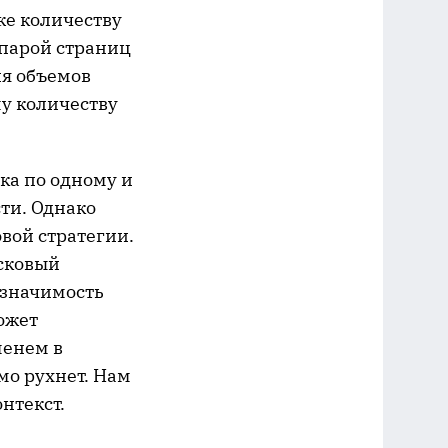
же количеству
 парой страниц
ия объемов
у количеству
ка по одному и
ти. Однако
вой стратегии.
исковый
 значимость
ожет
менем в
мо рухнет. Нам
нтекст.