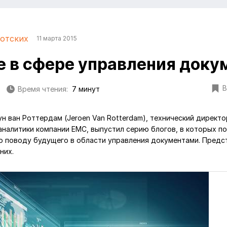
лотских
11 марта 2015
 в сфере управления доку
В
Время чтения:
7 минут
ун ван Роттердам (Jeroen Van Rotterdam), технический директо
налитики компании EMC, выпустил серию блогов, в которых п
 поводу будущего в области управления документами. Предс
них.