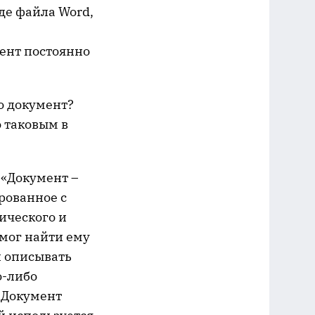
де файла Word,
тент постоянно
о документ?
о таковым в
 «Документ –
рованное с
ического и
cмог найти ему
н описывать
о-либо
 Документ