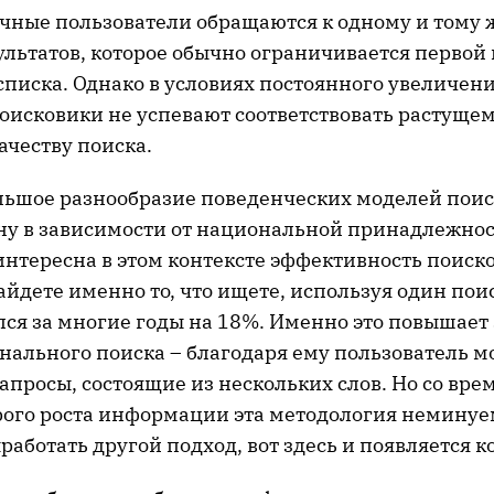
ечные пользователи обращаются к одному и тому 
ультатов, которое обычно ограничивается первой
писка. Однако в условиях постоянного увеличен
исковики не успевают соответствовать растущем
ачеству поиска.
льшое разнообразие поведенческих моделей поис
ну в зависимости от национальной принадлежнос
интересна в этом контексте эффективность поиско
айдете именно то, что ищете, используя один по
лся за многие годы на 18%. Именно это повышает
ального поиска – благодаря ему пользователь м
апросы, состоящие из нескольких слов. Но со вре
рого роста информации эта методология неминуе
аботать другой подход, вот здесь и появляется ко