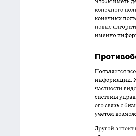
Чтобы иметь д
конечного пол
конечных поль
новые алгорит
именно информ
Противоб
Появляется вс
информации. Х
частности вид
системы управ
его связь с би
учетом возмож
Другой аспект 