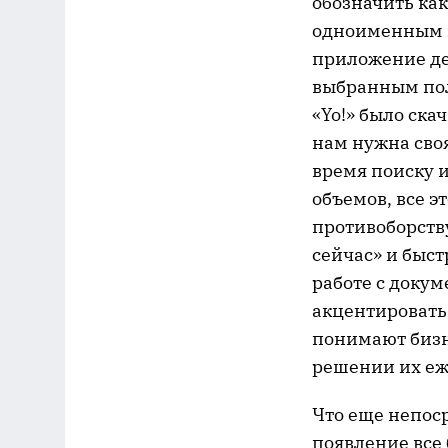
обозначить как
одноименным м
приложение де
выбранным по
«Yo!» было ска
нам нужна своя
время поиску 
объемов, все э
противоборств
сейчас» и быст
работе с доку
акцентировать
понимают бизн
решении их еж
Что еще непоср
появление все