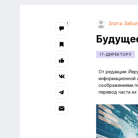
Злата Забо
1
Будущее
IT-ДИРЕКТОРУ
От редакции: Йер
информационной а
соображениями по
перевод части их 