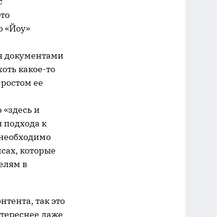
с
это
о «Йоу»
ия документами
оть какое-то
ростом ее
 «здесь и
 подхода к
 необходимо
сах, которые
елям в
тента, так это
нтереснее даже