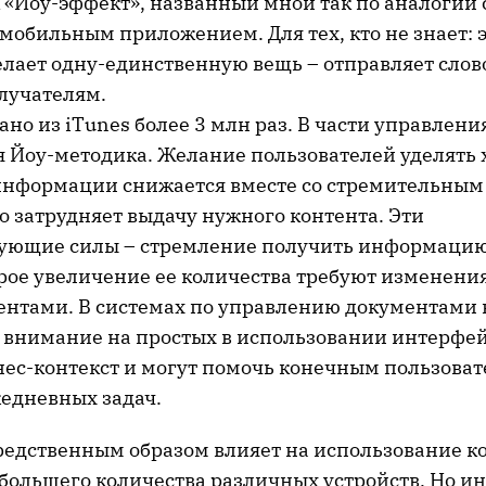
 «Йоу-эффект», названный мной так по аналогии 
обильным приложением. Для тех, кто не знает: 
лает одну-единственную вещь – отправляет слов
лучателям.
чано из iTunes более 3 млн раз. В части управлен
 Йоу-методика. Желание пользователей уделять х
информации снижается вместе со стремительным 
то затрудняет выдачу нужного контента. Эти
ующие cилы – стремление получить информацию
рое увеличение ее количества требуют изменения
ментами. В системах по управлению документами
 внимание на простых в использовании интерфей
ес-контекст и могут помочь конечным пользоват
едневных задач.
едственным образом влияет на использование кон
 большего количества различных устройств. Но и