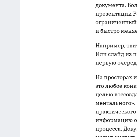
документа. Бо
презентации P
ограниченный 
и быстро меняе
Например, твит
Или слайд из п
первую очеред
На просторах 
это любое кон
целью воссозд
ментального». 
практического
информацию о 
процесса. Док