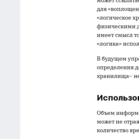
может ссылатьс
для «воплощен
«логическое х
физическими д
имеет смысл то
«логика» испо
В будущем упр
определения д
хранилища– не
Использо
Объем информац
может не отраж
количество вр