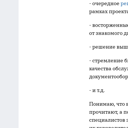
- очередное
ре
рамках проект
- восторженны
от знакомого д
- решение выш
- стремление 
качества обсл
документообор
- и т.д.
Понимаю, что в
прочитают, а 
специалистов 
их руководите