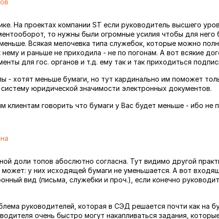
тов
7
тике. На проектах компании ST если руководитель высшего уро
ентооборот, то нужны были огромные усилия чтобы для него
меньше. Всякая мелочевка типа служебок, которые можно пол
 нему и раньше не приходила - не по погонам. А вот всякие дог
нты для гос. органов и т.д. ему так и так приходиться подпис
пы - хотят меньше бумаги, но тут кардинально им поможет тол
 систему юридической значимости электронных документов.
им клиентам говорить что бумаги у Вас будет меньше - ибо не 
ина
7
ной доли топов абослютно согласна. Тут видимо другой практ
е может: у них исходящей бумаги не уменьшается. А вот вход
онный вид (письма, служебки и проч.), если конечно руководи
блема руководителей, которая в СЭД решается почти как на бу
оводителя очень быстро могут накапливаться задания, которы