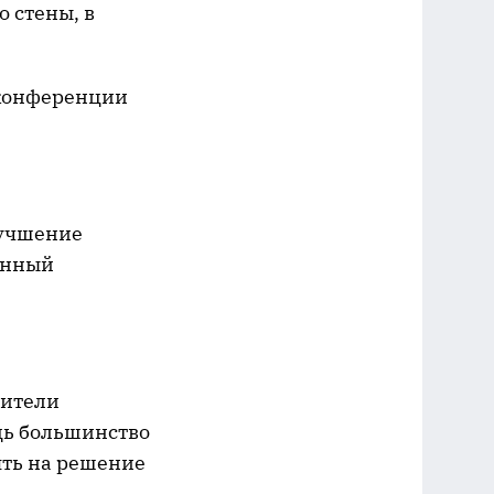
о стены, в
 конференции
лучшение
ронный
дители
дь большинство
ять на решение