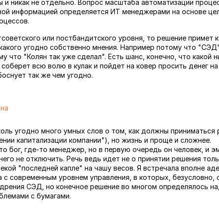
 и никак не отдельно. Вопрос масштаба автоматизации проце
ой информацией определяется ИТ менеджерами на основе цел
оцессов.
тсоветского или постбандитского уровня, то решение примет к
 какого угодно собственно мнения. Например потому что "СЭД
у что "Колян так уже сделал". Есть шанс, конечно, что какой 
 соберет всю волю в кулак и пойдет на ковер просить денег н
боснует так же чем угодно.
ина
7
оль угодно много умных слов о том, как должны приниматься 
ении капитализации компании"), но жизнь и проще и сложнее.
то бог, где-то менеджер, но в первую очередь он человек, и 
его не отключить. Речь ведь идет не о принятии решения толь
некой "последней капле" на чашу весов. Я встречала вполне а
 с современным уровнем управления, в которых, безусловно, 
дрения СЭД, но конечное решение во многом определялось н
блемами с бумагами.