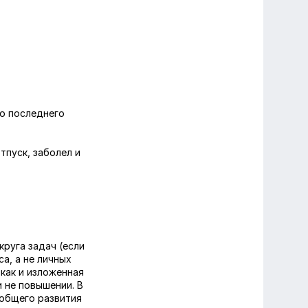
до последнего
тпуск, заболел и
круга задач (если
а, а не личных
 как и изложенная
 не повышении. В
 общего развития