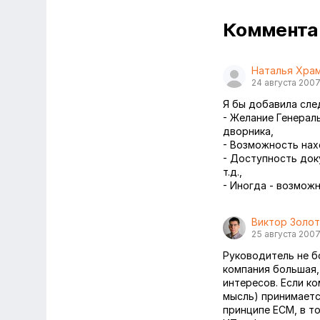
Коммент
Наталья Хра
24 августа 200
Я бы добавила сл
- Желание Генерал
дворника,
- Возможность нах
- Доступность доку
т.д.,
- Иногда - возможн
Виктор Золо
25 августа 200
Руководитель не бо
компания большая, 
интересов. Если ко
мысль) принимаетс
принципе ECM, в т