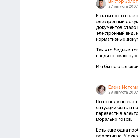
Виктор Золо
27 августа 200
Кстати вот о прак
электронный докум
документов стало 
электронный вид, к
нормативные докуме
Так что бедные то
введя нормальную
И я бы не стал сво
Елена Истом
28 августа 200
По поводу несчаст
ситуации быть и н
перевести в электр
морально готов.
Есть еще одна про
эффективно. У рук