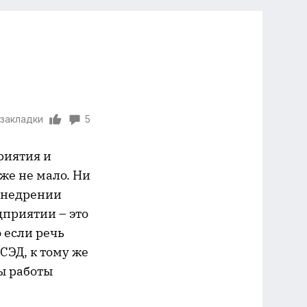
 закладки
5
риятия и
же не мало. Ни
 внедрении
приятии – это
 если речь
СЭД, к тому же
ы работы