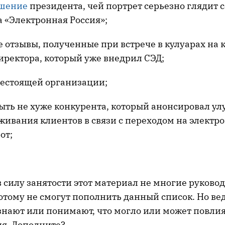
шение
президента, чей портрет серьезно глядит с
а «Электронная Россия»;
е отзывы, полученные при встрече в кулуарах на
иректора, который уже внедрил СЭД;
естоящей организации;
быть не хуже конкурента, который анонсировал у
уживания клиентов в связи с переходом на элект
от;
 силу занятости этот материал не многие руково
потому не смогут пополнить данный список. Но ве
знают или понимают, что могло или может повли
ля. Дополните?