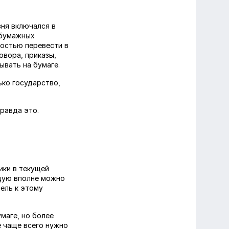
вня включался в
 бумажных
ностью перевести в
овора, приказы,
ывать на бумаге.
ько государство,
правда это.
ики в текущей
ящую вполне можно
тель к этому
маге, но более
е чаще всего нужно