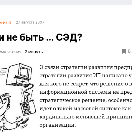
мина
27 августа 2007
 не быть ... СЭД?
В
мя чтения:
2 минуты
О связи стратегии развития предп
стратегии развития ИТ написано у
для кого не секрет, что решение о
информационной системы на пред
стратегическое решение, особенно
идет о такой массовой системе как 
кардинально меняющей принцип
организации.