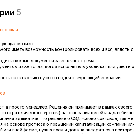
арии
5
мцовская
7
едующие мотивы:
ьного иметь возможность контролировать всех и вся, вплоть 
одить нужные документы за конечное время,
ментов даже тогда, когда исполнитель уволился, или ушёл в о
ость на несколько пунктов поднять курс акций компании.
тов
7
г, а просто менеджер. Решения он принимает в рамках своего 
то стратегического уровня) на основании целей и задач бизнес
мпания адекватная, то решение о СЭД (слово совковое, так же
я на основе прогноза о повышении капитализации компании или
ой или иной форме, нужна всем и должна внедряться в векторе