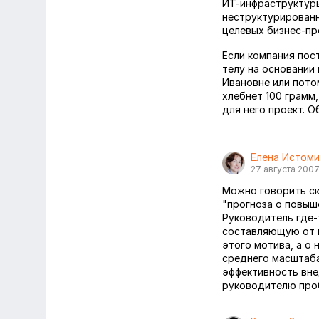
ИТ-инфраструктуры
неструктурированн
целевых бизнес-пр
Если компания пос
телу на основании
Ивановне или потом
хлебнет 100 грамм,
для него проект. О
Елена Истом
27 августа 200
Можно говорить ск
"прогноза о повыш
Руководитель где-
составляющую от н
этого мотива, а о 
среднего масштаба
эффективность вне
руководителю про