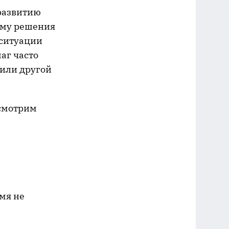
 развитию
тому решения
 ситуации
аг часто
 или другой
ссмотрим
емя не