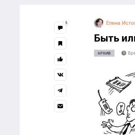
Елена Исто
5
Быть или
Вре
АРХИВ