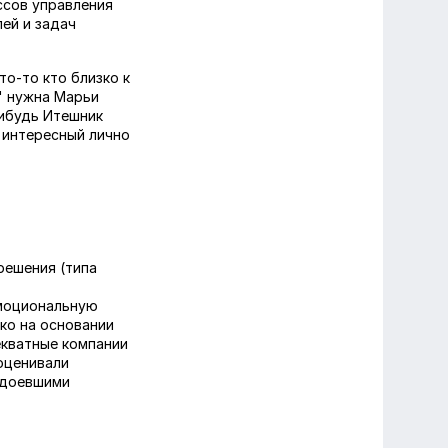
ссов управления
ей и задач
то-то кто близко к
" нужна Марьи
нибудь Итешник
а интересный лично
решения (типа
эмоциональную
ко на основании
декватные компании
оценивали
адоевшими