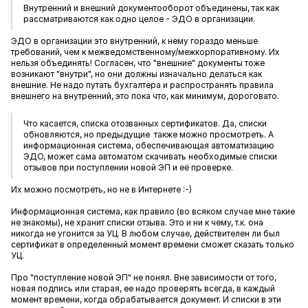
Внутренний и внешний документооборот объединены, так как
рассматриваются как одно целое - ЭДО в организации.
ЭДО в организации это внутренний, к нему гораздо меньше
требований, чем к межведомственному/межкорпоративному. Их
нельзя объединять! Согласен, что "внешние" документы тоже
возникают "внутри", но они должны изначально делаться как
внешние. Не надо путать бухгалтера и распространять правила
внешнего на внутренний, это пока что, как минимум, дороговато.
Что касается, списка отозванных сертификатов. Да, списки
обновляются, но предыдущие также можно просмотреть. А
информационная система, обеспечивающая автоматизацию
ЭДО, может сама автоматом скачивать необходимые списки
отзывов при поступлении новой ЭП и её проверке.
Их можно посмотреть, но не в Интернете :-)
Информационная система, как правило (во всяком случае мне такие
не знакомы), не хранит списки отзыва. Это и ни к чему, т.к. она
никогда не угонится за УЦ. В любом случае, действителен ли был
сертификат в определенный момент времени сможет сказать только
УЦ.
Про "поступление новой ЭП" не понял. Вне зависимости от того,
новая подпись или старая, ее надо проверять всегда, в каждый
момент времени, когда обрабатывается документ. И списки в эти