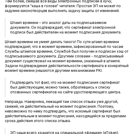
Тем более, смешав все виды электронных подписей в кучу,
формируется "каша в голове" читателя. Простая ЭП не может по
задумке законотворцев выполнить задачу защиты от изменений.
Штамп времени – это аналог даты на подписываемом
документе. Он подтверждает, что сертификат электронной
подписи был действителен на момент подписания документа.
Штамп времени не умеет делать такого! По сути штамп времени
подтверждает, что в момент времени, зафиксированный по часам
Службы штампов времени, Службой был получен и подписан хэш от
подписываемого документа. Другими словами - подписываемый
документ существовал на момент времени, указанный в штампе.
Задачи подтверждения действительности сертификата в конкретный
момент времени решаются другими механизмами PKI.
Подтвердить тот факт, что на момент подписания сертификат
был действующим, можно также, обратившись к списку
отозванных сертификатов на сайте удостоверяющего центра.
Неправда. Наверняка, лежащий там список отзыва уже другой,
свежий, не действительный на момент подписания. Поэтому,
невозможно по нему подтвердить, что искомый сертификат был
действительным в момент подписания, находящийся за пределами
срока действия этого списка отзыва.
ЭП чаще всего хранится на специальной «флешке» (eToken).