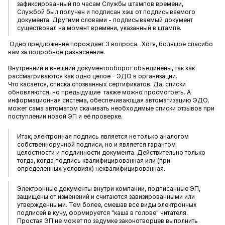
зафиксированный по часам Службы штампов времени,
Службой был получен и подписан хэш от подписываемого
документа. Другими словами - подписываемый документ
существовал на момент времени, указанный в штампе.
Одно предложение порождает 3 вопроса. .Хотя, большое спасибо
вам за подробное разъяснение.
Внутренний и внешний документооборот объединены, так как
рассматриваются как одно целое - ЭДО в организации.
Что касается, списка отозванных сертификатов. Да, списки
обновляются, но предыдущие также можно просмотреть. А
информационная система, обеспечивающая автоматизацию ЭДО,
может сама автоматом скачивать необходимые списки отзывов при
поступлении новой ЭП и её проверке.
Итак, электронная подпись является не только аналогом
собственноручной подписи, но и является гарантом
целостности и подлинности документа. Действительно только
тогда, когда подпись квалифицированная или (при
определенных условиях) неквалифицированная.
Электронные документы внутри компании, подписанные ЭП,
защищены от изменений и считаются завизированными или
утвержденными. Тем более, смешав все виды электронных
подписей в кучу, формируется "каша в голове" читателя.
Простая ЭП не может по задумке законотворцев выполнить