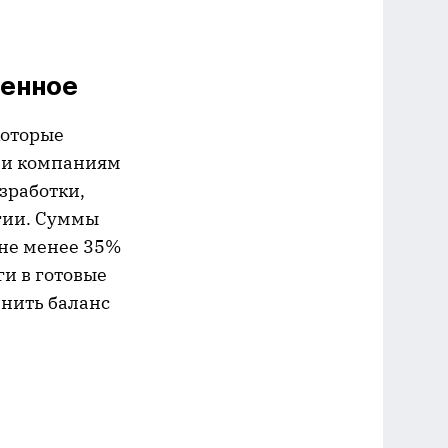
венное
которые
 и компаниям
зработки,
гии. Суммы
 не менее 35%
ги в готовые
нить баланс