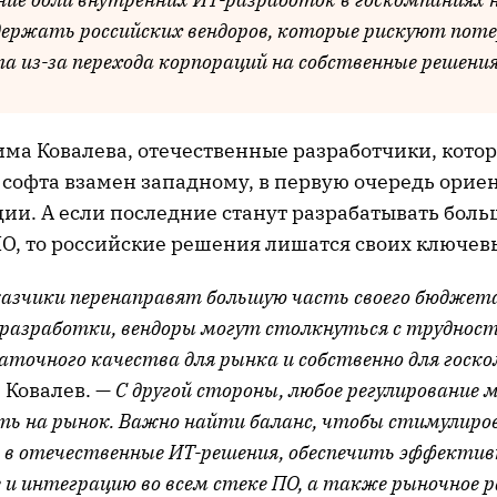
ержать российских вендоров, которые рискуют пот
а из-за перехода корпораций на собственные решения
има Ковалева, отечественные разработчики, котор
 софта взамен западному, в первую очередь ори
ции. А если последние станут разрабатывать боль
ПО, то российские решения лишатся своих ключев
казчики перенаправят большую часть своего бюджет
 разработки, вендоры могут столкнуться с трудност
аточного качества для рынка и собственно для госк
 Ковалев. —
С другой стороны, любое регулирование
ть на рынок. Важно найти баланс, чтобы стимулир
 в отечественные ИТ-решения, обеспечить эффектив
 и интеграцию во всем стеке ПО, а также рыночное 