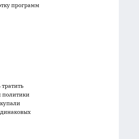
ботку программ
 тратить
й политики
окупали
одинаковых