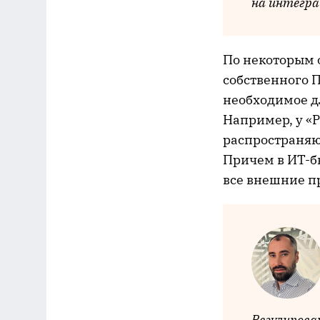
на интегра
По некоторым 
собственного 
необходимое д
Например, у «Р
распространяют
Причем в ИT-б
все внешние п
Регулирова