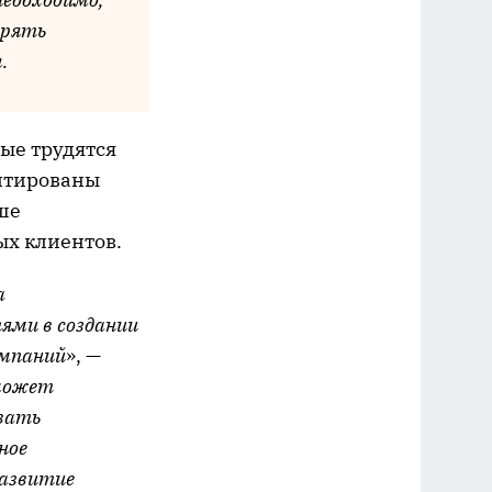
ерять
.
ые трудятся
ентированы
ше
ых клиентов.
а
ями в создании
омпаний
», —
 может
овать
ное
развитие