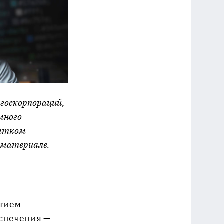
госкорпораций,
много
бытком
 материале.
стием
еспечения —