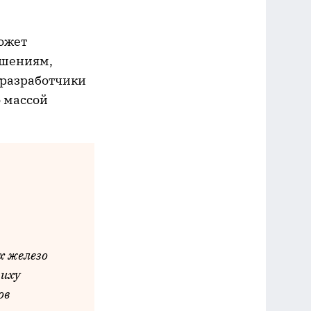
ожет
ешениям,
 разработчики
о массой
х железо
риху
ов