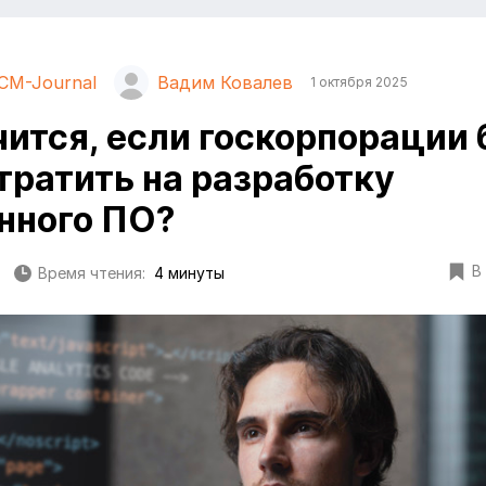
CM-Journal
Вадим Ковалев
1 октября 2025
чится, если госкорпорации 
тратить на разработку
нного ПО?
В
Время чтения:
4 минуты