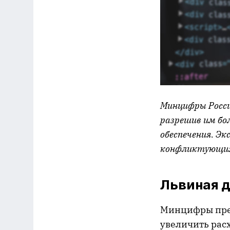
Минцифры Росси
разрешив им бо
обеспечения. Э
конфликтующих 
Львиная д
Минцифры пред
увеличить рас