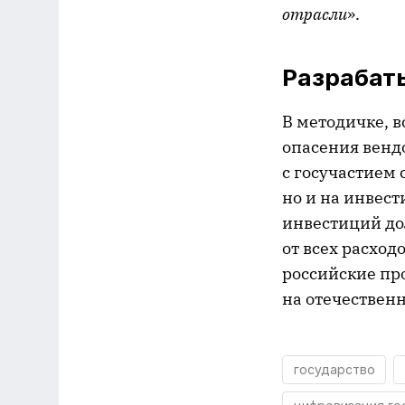
отрасли
».
Разрабаты
В методичке, в
опасения венд
с госучастием 
но и на инвес
инвестиций до
от всех расход
российские пр
на отечествен
государство