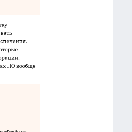
тку
авать
еспечения.
которые
порации.
тах ПО вообще
необходимо,