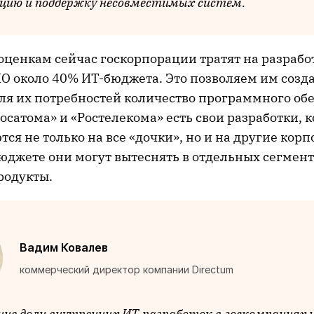
цию и поддержку несовместимых систем.
оценкам сейчас госкорпорации тратят на разрабо
ПО около 40% ИТ-бюджета. Это позволяем им созд
ля их потребностей количество программного об
осатома» и «Ростелекома» есть свои разработки, 
ся не только на все «дочки», но и на другие кор
юджете они могут вытеснять в отдельных сегмен
родукты.
Вадим Ковалев
коммерческий директор компании Directum
ние доли внутренних ИТ-разработок в госкомпаниях 