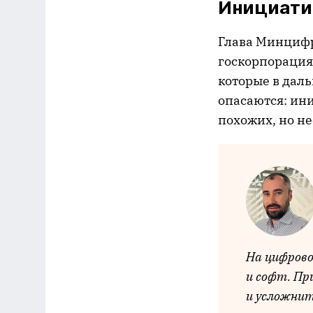
Инициати
Глава Минцифр
госкорпорация
которые в дал
опасаются: ини
похожих, но не
На цифрово
и софт. Пр
и усложнит