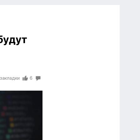
будут
 закладки
6