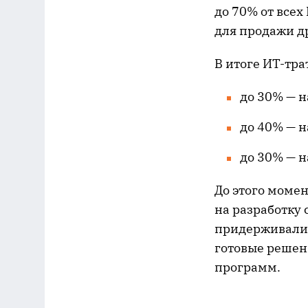
до 70% от всех
для продажи д
В итоге ИТ-тра
до 30% — н
до 40% — н
до 30% — н
До этого момен
на разработку 
придерживалис
готовые решен
программ.