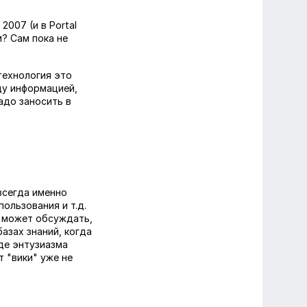
2007 (и в Portal
м? Сам пока не
технология это
ду информацией,
адо заносить в
всегда именно
ользования и т.д.
о может обсуждать,
азах знаний, когда
де энтузиазма
 "вики" уже не