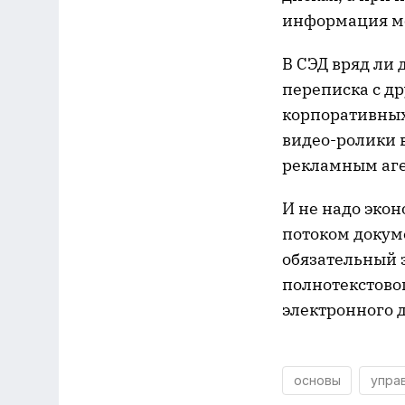
информация мо
В СЭД вряд ли
переписка с др
корпоративных
видео-ролики 
рекламным аге
И не надо экон
потоком докум
обязательный э
полнотекстово
электронного 
основы
упра