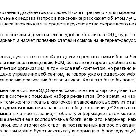
хранения документов согласен. Насчет третьего - для паролей
альные средства (запрос в поисковике расскажет об этом лучш
изнеса вложения в эти средства руководство скорее всего не 
ктронные книги действительно удобнее хранить в СЭД, будь то 
ариант, а насчет полезных статей и ссылок на интернет-ресур
згляд лучше всего подойдут другие средства: вики и блоги. Че
Аналитики ввели концепцию ECM, согласно которой подобные с
нтентом организации, в том числе веб-контентом, но реально 
даже управление веб-сайтом, не говоря уже о поддержке web 2
хнологию реализации блогов и виков. Хотя это было бы полезн
ментов в системе ЭДО нужно завести на него карточку или, го
его в системе с помощью набора реквизитов. Это время, на чт
к тому же что писать в карточке на заносимую вырезку из ста
трудникам компании и занесена в общее хранилище? Здесь со
умывать четкое название, чтобы эту информацию потом можно
ще занести ее в корпоративные блоги, если это, например, не
вики, если это четкий ответ на поставленный вопрос с указан
х потом можно будет искать эту информацию. А последующий