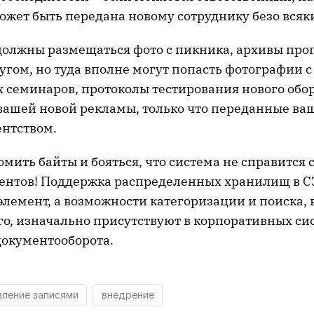
жет быть передана новому сотруднику безо всяк
 должны размещаться фото с пикника, архивы про
угом, но туда вполне могут попасть фотографии с
 семинаров, протоколы тестирования нового обо
вашей новой рекламы, только что переданные в
нтством.
омить байты и бояться, что система не справится
ентов! Поддержка распределенных хранилищ в С
лемент, а возможности категоризации и поиска, в 
го, изначально присутствуют в корпоративных си
документооборота.
вление записями
внедрение