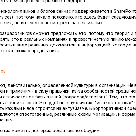
тся сейчас у всех серьезных вендоров.
ехнология виков и блогов сейчас поддерживается в SharePoint 
Services), поэтому начало положено, кто здесь будет следующи
шение, но интересно посмотреть на реализацию.
 разработчиков сможет предложить это, потому что теория и 
дрять это в реальных компаниях и провести четкую линию меж
осить в виде реальных документов, и информацией, которую н
ов пока сложно представить.
мов
уют, действительно, определенной культуры в организации. Не 
н и применим - в силу привычки, из-за особенностей среды исп
ки отличается от базы знаний (вопросов/ответов)? Тем, что ег
ть любой человек. Это удобно в публичных, "интернетовских" б
ь каждый и все строится на энтузиазме. В корпоративной сре
вляются ответственные, различные схемы мотивации, и формат
яющим.
сные моменты, которые обязательно обсудим: