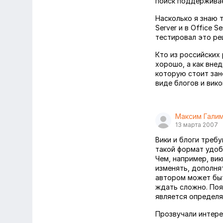
поиск поддерживае
Насколько я знаю т
Server и в Office 
тестировал это ре
Кто из российских
хорошо, а как вне
которую стоит зан
виде блогов и вик
Максим Гали
13 марта 2007
Вики и блоги треб
такой формат удобе
Чем, например, ви
изменять, дополня
автором может быт
ждать сложно. Поя
является определ
Прозвучали интере