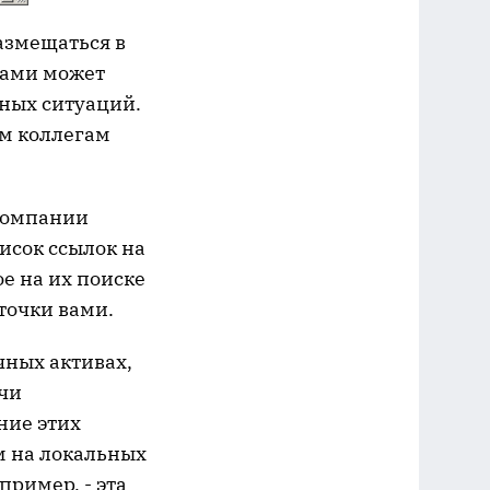
азмещаться в
ками может
ных ситуаций.
им коллегам
 компании
исок ссылок на
е на их поиске
точки вами.
чных активах,
чи
ние этих
м на локальных
пример, - эта