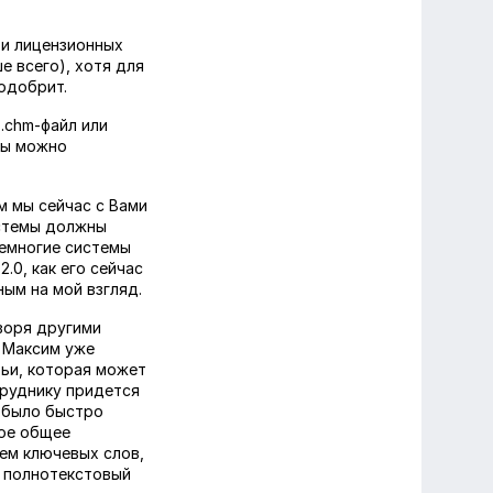
 и лицензионных
е всего), хотя для
одобрит.
.chm-файл или
сы можно
м мы сейчас с Вами
истемы должны
немногие системы
.0, как его сейчас
ым на мой взгляд.
воря другими
о Максим уже
тьи, которая может
труднику придется
 было быстро
кое общее
ием ключевых слов,
 полнотекстовый