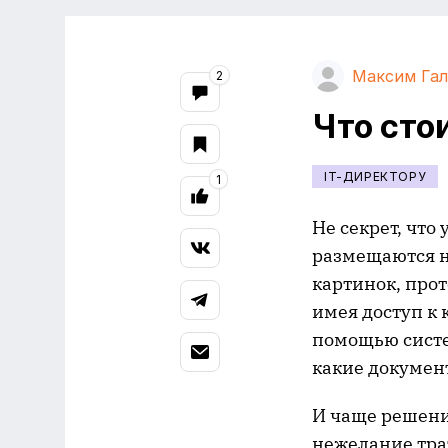
Максим Га
2
Что сто
IT-ДИРЕКТОРУ
1
Не секрет, что
размещаются на
картинок, прот
имея доступ к
помощью систе
какие документ
И чаще решени
нежелание тра