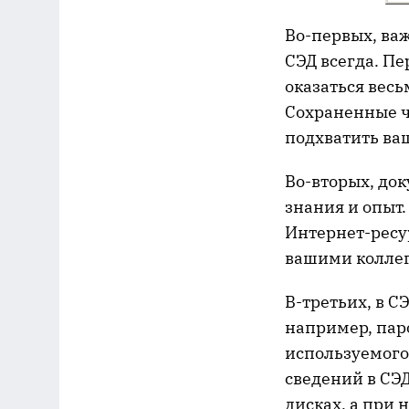
Во-первых, ва
СЭД всегда. П
оказаться вес
Сохраненные ч
подхватить ваш
Во-вторых, до
знания и опыт.
Интернет-ресу
вашими коллег
В-третьих, в С
например, пар
используемого 
сведений в СЭД
дисках, а при 