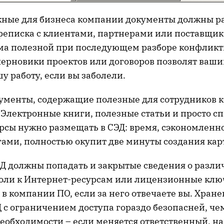
жные для бизнеса компании документы должны р
ереписка с клиентами, партнерами или поставщи
ьма полезной при последующем разборе конфликт
ерновики проектов или договоров позволят ваш
у работу, если вы заболели.
кументы, содержащие полезные для сотрудников
 Электронные книги, полезные статьи и просто сп
рсы нужно размещать в СЭД: время, сэкономленно
ами, полностью окупит две минуты создания кар
ЭД должны попадать и закрытые сведения о разли
оли к Интернет-ресурсам или лицензионные клю
в компании ПО, если за него отвечаете вы. Хране
 с ограничением доступа гораздо безопасней, че
необходимости – если меняется ответственный, на