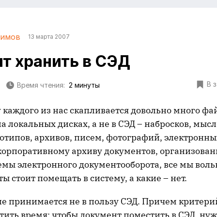
лимов
13 марта 2007
ит хранить в СЭД
В 
Время чтения:
2 минуты
 у каждого из нас скапливается довольно много фа
 локальных дисках, а не в СЭД – набросков, мысл
отипов, архивов, писем, фотографий, электронны
 корпоративному архиву документов, организован
мы электронного документооборота, все мы воль
ы стоит помещать в систему, а какие – нет.
е принимается не в пользу СЭД. Причем критери
тить время: чтобы документ поместить в СЭД, ну