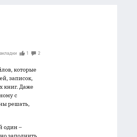
закладки
1
2
йлов, которые
ей, записок,
х книг. Даже
ному с
ны решать,
й один –
жно заполнить