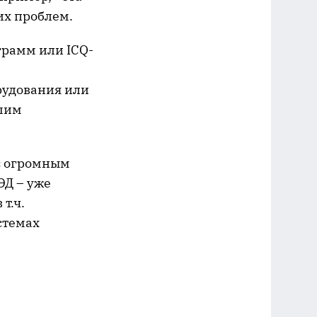
их проблем.
грамм или ICQ-
рудования или
ашим
 с огромным
ЭД – уже
т.ч.
стемах