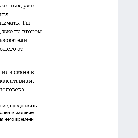
жениях, уже
ция
ничать. Ты
, уже на втором
льзователи
ожего от
или скана в
как атавизм,
человека.
ение, предложить
полнить задание
ля него времени