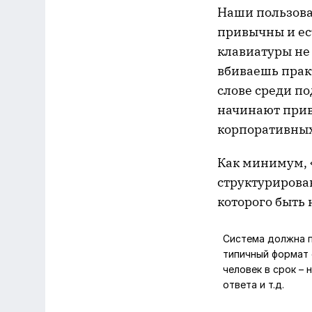
Наши пользова
привычны и ест
клавиатуры не
вбиваешь практ
слове среди п
начинают прив
корпоративны
Как минимум, 
структурирова
которого быть 
Система должна п
типичный формат 
человек в срок – 
ответа и т.д.