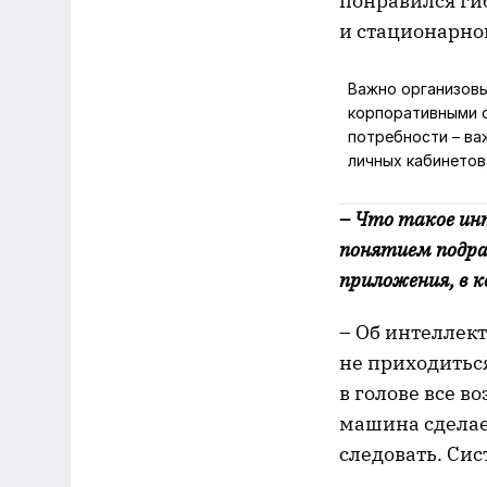
понравился ги
и стационарно
Важно организовы
корпоративными с
потребности – ва
личных кабинетов
– Что такое ин
понятием подра
приложения, в 
– Об интеллек
не приходитьс
в голове все в
машина сделает
следовать. Сис