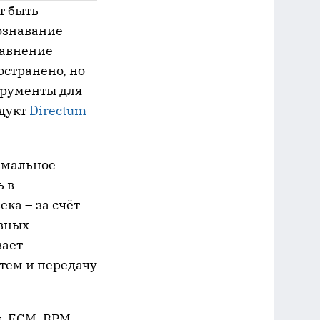
т быть
ознавание
равнение
остранено, но
трументы для
одукт
Directum
имальное
ь в
ка – за счёт
ивных
вает
тем и передачу
. ECM, BPM,