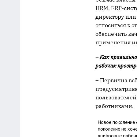
HRM, ERP-сист
директору или
относиться к э
обеспечить кач
применения ин
– Как правильн
рабочих простр
– Первична вс
предусматривае
пользователей
работниками.
Новое поколение 
поколение не хоч
«цифровые рабочи