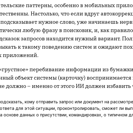
тельские паттерны, особенно в мобильных прило
ественны. Настолько, что если вдруг автокоррек
 подсказывает нужное слово, уже начинаешь нерв
ически любую фразу в поисковик, и, как правило
одсказок запросов находится нужный вариант. По
ыкать к такому поведению систем и ожидают пох
х приложений.
«грустное» перебивание информации из бумажки 
нный объект системы (карточку) воспринимается 
не должно – именно от этого ИИ должен избавить 
одсказать, кому отправить запрос или документ на рассмотр
ответа для этой ситуации, проконтролировать, сможет ли вы
на основе данных о присутствии, командировках, о типичном д