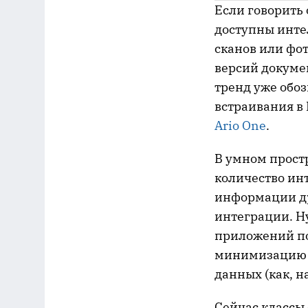
Если говорить 
доступны инте
сканов или фот
версий докумен
тренд уже обо
встраивания в
Ario One
.
В умном прост
количество инт
информации дру
интеграции. Н
приложений по
минимизацию т
данных (как, н
Сейчас классы 