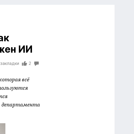
ак
ужен ИИ
 закладки
2
которая всё
спользуются
тся
ра департамента