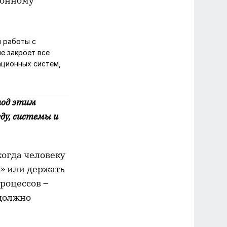
ионному
я работы с
е закроет все
ационных систем,
под этим
ду, системы и
когда человеку
» или держать
роцессов –
 должно