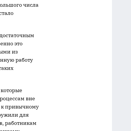
большого числа
стало
 достаточным
енно это
тыми из
ённую работу
таких
 которые
роцессам вне
я к привычному
аружили для
в, работникам