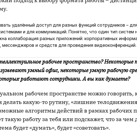
бкий подход к выбору формата работы – дистанц
му.
вать удалённый доступ для разных функций сотрудников – дл
истемами и для коммуникаций. Понятно, что один тип систем н
жна коллаборация разных приложений: корпоративных информ
, мессенджеров и средств для проведения видеоконференций.
теллектуальное рабочее пространство? Некоторые 
зумевают умный офис, некоторые умную рабочую сре
которых работают сотрудники. А вы как думаете?
туальном рабочем пространстве можно говорить, 
я делать какую-то рутину, «лишние телодвижения
озможные алгоритмы действий в рамках рабочих п
 такую работу за тебя или подскажет, что за чем
тема будет «думать», будет «советовать».