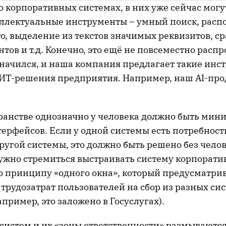
о корпоративных системах, в них уже сейчас могу
ллектуальные инструменты – умный поиск, расп
о, выделение из текстов значимых реквизитов, с
тов и т.д. Конечно, это ещё не повсеместно распр
значился, и наша компания предлагает такие инс
 ИТ-решения предприятия. Например, наш AI-пр
ранстве однозначно у человека должно быть мин
ерфейсов. Если у одной системы есть потребност
гой системы, это должно быть решено без челове
ужно стремиться выстраивать систему корпорат
 принципу «одного окна», который предусматри
рудозатрат пользователей на сбор из разных сис
апример, это заложено в Госуслугах).
систем и их «зоны ответственности» размываются