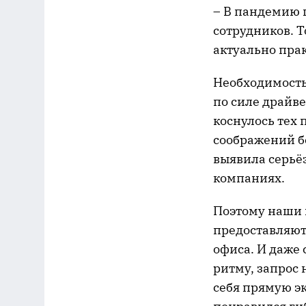
– В пандемию п
сотрудников. Т
актуально прак
Необходимость
по силе драйв
коснулось тех
соображений б
выявила серьё
компаниях.
Поэтому наши 
предоставляют
офиса. И даже
ритму, запрос 
себя прямую э