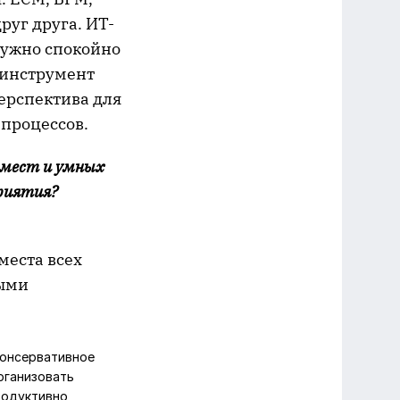
уг друга. ИТ-
нужно спокойно
и инструмент
перспектива для
процессов.
 мест и умных
риятия?
места всех
выми
консервативное
рганизовать
родуктивно