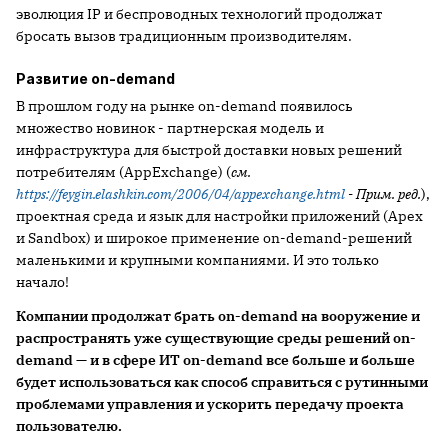
эволюция IP и беспроводных технологий продолжат
бросать вызов традиционным производителям.
Развитие on-demand
В прошлом году на рынке on-demand появилось
множество новинок - партнерская модель и
инфраструктура для быстрой доставки новых решений
потребителям (AppExchange) (
см.
https://feygin.elashkin.com/2006/04/appexchange.html
- Прим. ред.
),
проектная среда и язык для настройки приложений (Apex
и Sandbox) и широкое применение on-demand-решений
маленькими и крупными компаниями. И это только
начало!
Компании продолжат брать on-demand на вооружение и
распространять уже существующие среды решений on-
demand — и в сфере ИТ on-demand все больше и больше
будет использоваться как способ справиться с рутинными
проблемами управления и ускорить передачу проекта
пользователю.