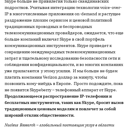
Skype больше не привилегия только скандинавских
подростков. Учитывая интеграцию технологии voice-over-
IP в многочисленные приложения on-demand и растущее
раздражение плохим сервисом и ценовой политикой
традиционных проводных и беспроводных
телекоммуникационных провайдеров, ожидается, что еще
больше компаний включат Skype в свой портфель
коммуникационных инструментов. Skype приведет к
сокращению международных телекоммуникационных
затрат и тщательному исследованию безопасности сети и
соблюдения конфиденциальности, и во многих компаниях
уже прилагаются у этому усилия. И мы больше не будем
платить компании Verizon доллар за минуту, чтобы
позвонить кому-нибудь в Европе. Просто подождите, пока
не появится Skypeberry – телефонный аппарат от Skype.
Продолжающееся распространение IP-телефонии и
бесплатных инструментов, таких как Skype, бросит вызов
традиционным ценовым моделям и повлечет за собой
широкий отклик общественности.
Nucleus Research – глобальный поставщик услуг в области