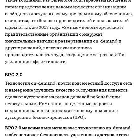
Такие компании, как Salesforce.com зарабатывают деньги
путем предоставления некоммерческим организациям
свободного доступа к своему программному обеспечению;
ожидается, что больше производителей и пользователей
сделают так же 2007 году. «Умные» некоммерческие и
правительственные организации обнаружат
значительные выгоды в развертывании on-demand и
других решений, включая увеличенную
производительность труда, сокращение затрат на ИТ и
увеличение эффективности.
BPO 2.0
Технология on-demand, почти повсеместный доступ в сеть
и намерение улучшить качество обслуживания клиентов
сделают аутсорсинг на рынок дешевой рабочей силы
неактуальным. Компании, нацеленные на рост и
сохранение клиента, приходят к новому поколению
аутсорсинга бизнес-процессов (BPO).
BPO 2.0 максимально использует технологию on-demand
и обеспечивает безопасность удаленного доступа к сети