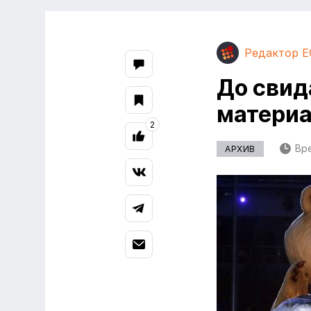
Редактор E
До свид
материа
2
Вре
АРХИВ