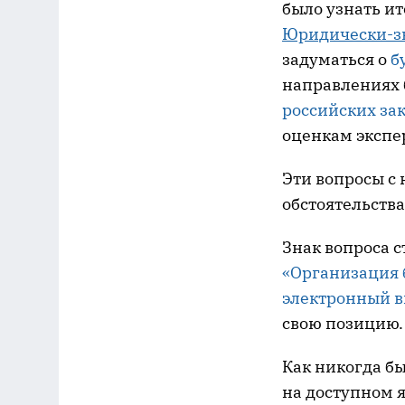
было узнать и
Юридически-з
задуматься о
б
направлениях 
российских за
оценкам экспе
Эти вопросы с
обстоятельств
Знак вопроса с
«Организация 
электронный в
свою позицию.
Как никогда б
на доступном я