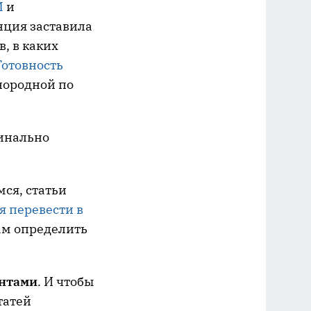
M
и
енция заставила
в, в каких
Готовность
нородной по
динально
мся, статьи
я перевести в
ам определить
ентами
. И чтобы
татей