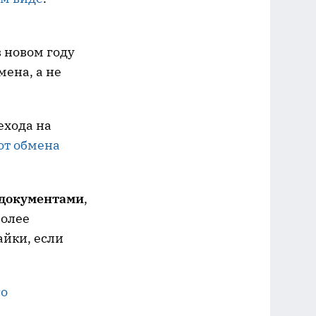
в новом году
ена, а не
ехода на
от обмена
 документами
,
более
айки, если
го