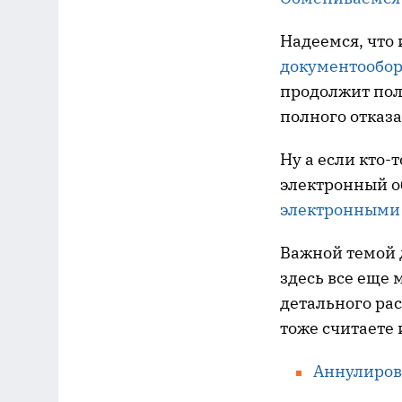
Надеемся, что 
документообор
продолжит пол
полного отказа
Ну а если кто-
электронный о
электронными
Важной темой 
здесь все еще
детального рас
тоже считаете
Аннулирова