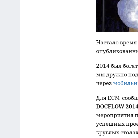
Настало время
опубликованны
2014 был богат
мы дружно под
через
мобильн
Для ECM-сообщ
DOCFLOW 201
мероприятия п
успешных прое
круглых стола