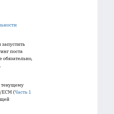
льности
и запустить
тинг поста
е обязательно,
.
 текущему
/ECM (
Часть 1
бщей