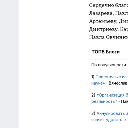
Сердечно благ
Лазарева, Павл
Артемьеву, Дм
Дмитриеву, Ка
Павла Овчинн
ТОП5 Блоги
По популярности
1)
Приемочные исп
науке»
- Вячеслав
2)
«Организация б
реальность?
- Па
3)
Аннулировать э
значит удалить ег