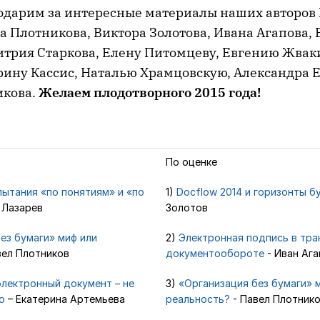
одарим за интересные материалы наших авторов
а Плотникова, Виктора Золотова, Ивана Агапова,
итрия Старкова, Елену Питомцеву, Евгению Жвак
рину Кассис, Наталью Храмцовскую, Александра 
икова.
Желаем плодотворного 2015 года!
По оценке
ытания «по понятиям» и «по
1)
Docflow 2014 и горизонты б
 Лазарев
Золотов
ез бумаги» миф или
2)
Электронная подпись в тра
вел Плотников
документообороте
- Иван Ага
лектронный документ – не
3)
«Организация без бумаги» 
о
– Екатерина Артемьева
реальность?
- Павел Плотник