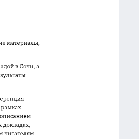
ие материалы,
адой в Сочи, а
езультаты
ференция
В рамках
с описанием
 докладах,
им читателям