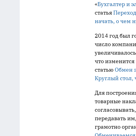
«
Бухгалтер и 
статья
Переход
начать, о чем 
2014 год был г
число компани
увеличивалось 
что изменится 
статью
Обмен 
Круглый стол, 
Для построени
товарные накл
согласовывать,
передавать им
грамотно орган
Обмениваемся 