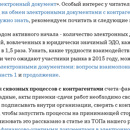
электронный документ
». Особый интерес у читате
 на обмен электронными документами с контраге
нужно знать
, рекомендуем почитать и следующие 
одом активного начала - количество электронных
й, вовлеченных в юридически значимый ЭДО, ка
в 1,5 раза. Узнать, какие трудности взаимодейст
и чего ожидают участники рынка в 2015 году, мо
электронными документами: вопросы взаимопон
часть 1
и
продолжение
.
я
сквозных процессов с контрагентами
счета-фак
адные, акты приемки-сдачи работ необходимо с
 подписывать внутри организации, сверять с кон
, чтобы запустить процессы на принимающей стор
изовать это рассказано в статье из ТОПа нашего 
финансово-учетными документами в электронно