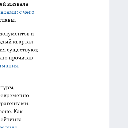
лей вызвала
нтами: с чего
главы.
 документов и
ждый квартал
вия существуют,
жно прочитав
имания.
туры,
воевременно
трагентами,
оне. Как
рейтинга
м виде
.