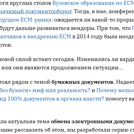
тоги круглых столов
Вузовское образование по EC
начимый документооборот
. Тогда, в мае, конфер
удущем ECM-рынка
: ожидается ли какой-то проры
будут дальше развиваться вендоры. При том, что
казчиков к внедрению ECM
в 2014 году была неод
ртов.
 новой силой встают сегодня. Изменились ли кар
а или они являются продолжением ситуации…
тоял рядом с темой
бумажных документов
. Надее
без бумаги» миф или реальность?
и
Почему нельз
ид 100% документов в органах власти?
помогут в
ыла актуальна тема
обмена электронными докум
зыке рассказать об этом, мы разработали серию с