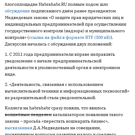
блогоплощадке Habrahabr.RU полным ходом шло
обсуждение
подписанного днём ранее президентом
Медведевым закона «О защите прав юридических лиц и
индивидуальных предпринимателей при осуществлении
государственного контроля (надзора) и муниципального
контроля» (
ссылка на файл в формате RTF (300 кБ)
).
Дискуссия началась с обсуждения двух положений:
1. С 2011 года предприниматели вправе направлять
уведомление о начале предпринимательской
деятельности в уполномоченный орган в электронном
виде.
2. «Деятельность, связанная с использованием
вычислительной техники и информационных технологий»
из разрешительной стала уведомительной.
Коллеги на habrahabr сразу поняли, что явилось
волшебным пенделем
катализатором появления такого
закона – просьба «перестать кошмарить бизнес»,
высказанная
Д.А.Медведевым на совещании,
посвящённом вопросам развития малого и среднего