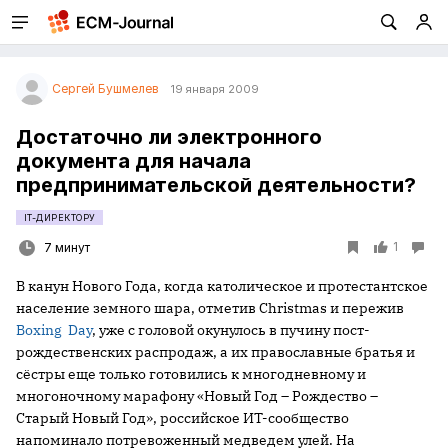
Сергей Бушмелев
19 января 2009
Достаточно ли электронного
документа для начала
предпринимательской деятельности?
IT-ДИРЕКТОРУ
1
7 минут
В канун Нового Года, когда католическое и протестантское
население земного шара, отметив Christmas и пережив
Boxing Day
, уже с головой окунулось в пучину пост-
рождественских распродаж, а их православные братья и
сёстры еще только готовились к многодневному и
многоночному марафону «Новый Год – Рождество –
Старый Новый Год», российское ИТ-сообщество
напоминало потревоженный медведем улей. На