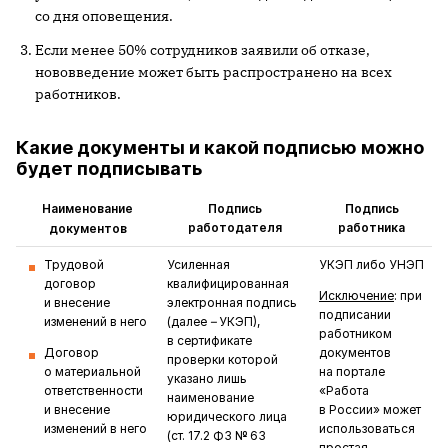
со дня оповещения.
Если менее 50% сотрудников заявили об отказе,
нововведение может быть распространено на всех
работников.
Какие документы и какой подписью можно
будет подписывать
Наименование
Подпись
Подпись
работодателя
работника
документов
Трудовой
Усиленная
УКЭП либо УНЭП
договор
квалифицированная
Исключение
: при
и внесение
электронная подпись
подписании
изменений в него
(далее
–
УКЭП),
работником
в сертификате
Договор
документов
проверки которой
о материальной
на портале
указано лишь
ответственности
«Работа
наименование
и внесение
в России» может
юридического лица
изменений в него
использоваться
(ст. 17.2 ФЗ № 63
простая