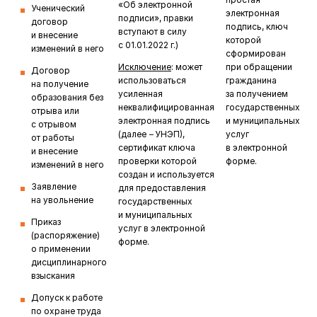
«Об электронной
Ученический
электронная
подписи», правки
договор
подпись, ключ
вступают в силу
и внесение
которой
с 01.01.2022 г.)
изменений в него
сформирован
Исключение
: может
при обращении
Договор
использоваться
гражданина
на получение
усиленная
за получением
образования без
неквалифицированная
государственных
отрыва или
электронная подпись
и муниципальных
с отрывом
(далее
–
УНЭП),
услуг
от работы
сертификат ключа
в электронной
и внесение
проверки которой
форме.
изменений в него
создан и используется
Заявление
для предоставления
на увольнение
государственных
и муниципальных
Приказ
услуг в электронной
(распоряжение)
форме.
о применении
дисциплинарного
взыскания
Допуск к работе
по охране труда