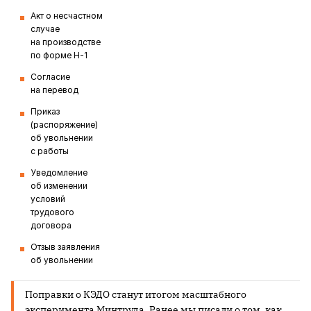
Акт о несчастном
случае
на производстве
по форме Н-1
Согласие
на перевод
Приказ
(распоряжение)
об увольнении
с работы
Уведомление
об изменении
условий
трудового
договора
Отзыв заявления
об увольнении
Поправки о КЭДО станут итогом масштабного
эксперимента Минтруда. Ранее мы писали о том, как