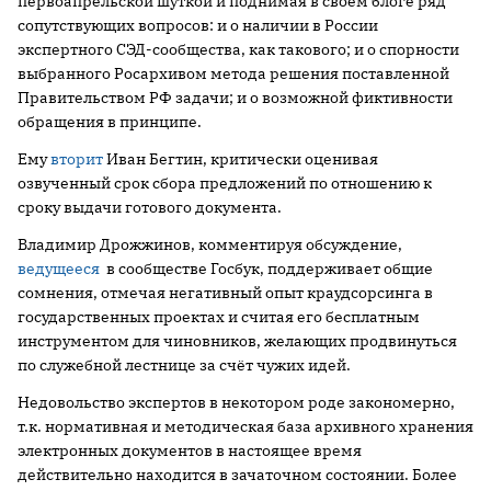
первоапрельской шуткой и поднимая в своём блоге ряд
сопутствующих вопросов: и о наличии в России
экспертного СЭД-сообщества, как такового; и о спорности
выбранного Росархивом метода решения поставленной
Правительством РФ задачи; и о возможной фиктивности
обращения в принципе.
Ему
вторит
Иван Бегтин, критически оценивая
озвученный срок сбора предложений по отношению к
сроку выдачи готового документа.
Владимир Дрожжинов, комментируя обсуждение,
ведущееся
в сообществе Госбук, поддерживает общие
сомнения, отмечая негативный опыт краудсорсинга в
государственных проектах и считая его бесплатным
инструментом для чиновников, желающих продвинуться
по служебной лестнице за счёт чужих идей.
Недовольство экспертов в некотором роде закономерно,
т.к. нормативная и методическая база архивного хранения
электронных документов в настоящее время
действительно находится в зачаточном состоянии. Более