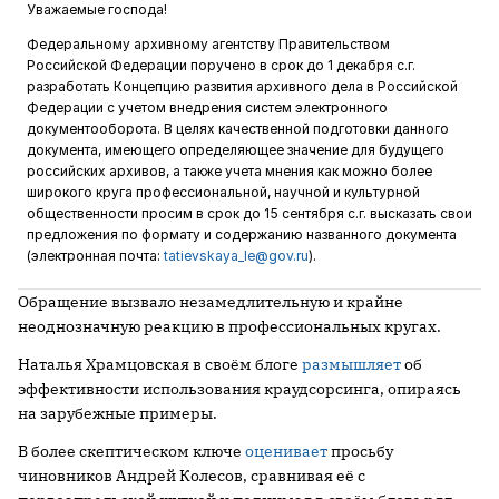
Уважаемые господа!
Федеральному архивному агентству Правительством
Российской Федерации поручено в срок до 1 декабря с.г.
разработать Концепцию развития архивного дела в Российской
Федерации с учетом внедрения систем электронного
документооборота. В целях качественной подготовки данного
документа, имеющего определяющее значение для будущего
российских архивов, а также учета мнения как можно более
широкого круга профессиональной, научной и культурной
общественности просим в срок до 15 сентября с.г. высказать свои
предложения по формату и содержанию названного документа
(электронная почта:
tatievskaya_le@gov.ru
).
Обращение вызвало незамедлительную и крайне
неоднозначную реакцию в профессиональных кругах.
Наталья Храмцовская в своём блоге
размышляет
об
эффективности использования краудсорсинга, опираясь
на зарубежные примеры.
В более скептическом ключе
оценивает
просьбу
чиновников Андрей Колесов, сравнивая её с