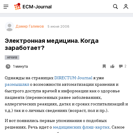
Дамир Галимов
5 июня 2008
Электронная медицина. Когда
заработает?
АРХИВ
2
1 минута
Однажды на страницах
DIRECTUM-Journal
я уже
размышлял
о возможности автоматизации хранения и
быстрого доступа врачей к информации как о здоровье
пациента (перенесенных ранее заболеваниях,
аллергических реакциях, датах и сроках госпитализаций и
т.д.) так и о личных сведениях (возраст, пол и пр.).
И вот появились первые упоминания о подобных
решениях. Речь идет о
медицинских флэш-картах
. Самое