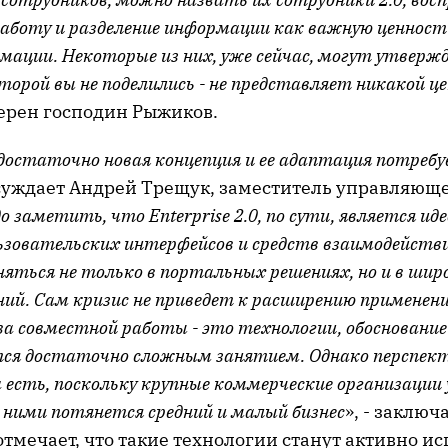
аботу и разделение информации как важную ценност
мации. Некоторые из них, уже сейчас, могут утверж
орой вы не поделились - не представляет никакой ц
уверен господин Рыжиков.
 - достаточно новая концепция и ее адаптация потреб
ассуждает Андрей Трещук, заместитель управляющ
о заметить, что Enterprise 2.0, по сути, является ид
ьзовательских интерфейсов и средств взаимодейств
яться не только в портальных решениях, но и в шир
ий. Сам кризис не приведет к расширению применения 
ва совместной работы - это технологии, обосновани
ся достаточно сложным занятием. Однако перспект
есть, поскольку крупные коммерческие организации 
 за ними потянется средний и малый бизнес
», - заключ
тмечает, что такие технологии станут активно ис