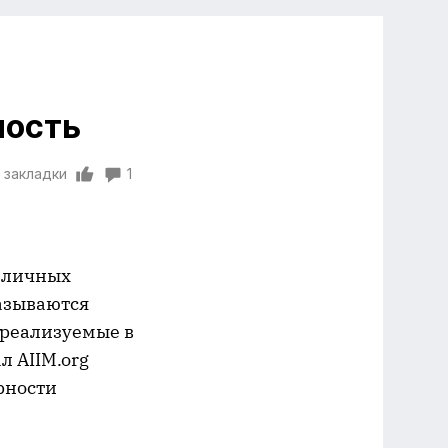
ность
 закладки
1
зличных
азываются
, реализуемые в
л AIIM.org
рности