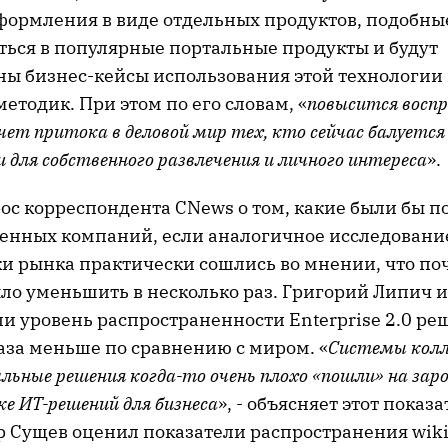
оформления в виде отдельных продуктов, подобн
аться в популярные портальные продукты и будут
ы бизнес-кейсы использования этой технологии 
етодик. При этом по его словам, «
повысится восп
чет притока в деловой мир тех, кто сейчас балуетс
для собственного развлечения и личного интереса
».
рос корреспондента CNews о том, какие были бы п
венных компаний, если аналогичное исследовани
ки рынка практически сошлись во мнении, что по
ло уменьшить в несколько раз. Григорий Липич 
и уровень распространенности Enterprise 2.0 р
аза меньше по сравнению с миром. «
Системы кол
льные решения когда-то очень плохо «пошли» на за
ке ИТ-решений для бизнеса
», - объясняет этот показ
р Сущев оценил показатели распространения wik