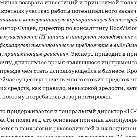
ерминах возврата инвестиций и приносимой польз
нкретных участках работы потенциального заказчи
тации в консервативную корпоративную бизнес-сред
 Виктор Сущев, директор по консалтингу DocsVision
еимущественно ИТ-шники и интернет-молодежь вне
 формируют технологическое предложение в виде биз
м, принимающим решения
». Эксперт приводит в пр
очту, длительное время являвшуюся инструменто
прежде чем стать использующейся в бизнесе. Кро
 сейчас существует очень много схожих предложе
х средств, как правило, невысокой зрелости, за
 поэтому потребитель дезориентирован.
ю придерживается и генеральный директор «1C-
в. Он полагает, что основная причина непопуляр
ается в психологии руководителей и их подчинен
е сотрудников, можно назвать их сотрудники 2.0, во