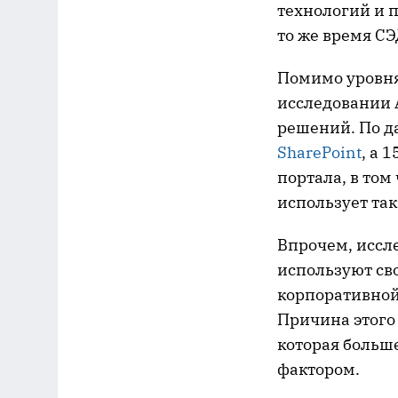
технологий и п
то же время СЭ
Помимо уровня
исследовании 
решений. По д
SharePoint
, а 
портала, в том
использует та
Впрочем, иссл
используют св
корпоративной 
Причина этого 
которая больш
фактором.