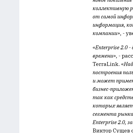
коллективную р
от самой инфор
информация, кот
компании
», - 
«
Enterprise 2.0
времени
», - р
TerraLink. «
Над
построения пол
и может примен
бизнес-приложен
так как средст
которых являет
сегмента рынка 
Enterprise 2.0,
Виктор Сущев о