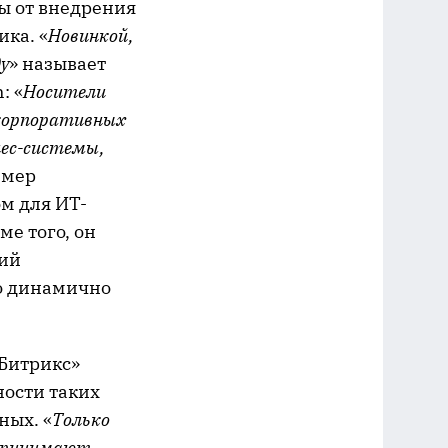
ы от внедрения
ка. «
Новинкой,
у
» называет
: «
Носители
 корпоративных
нес-системы,
имер
м для ИТ-
ме того, он
ний
то динамично
Битрикс»
ности таких
ных. «
Только
спринимают