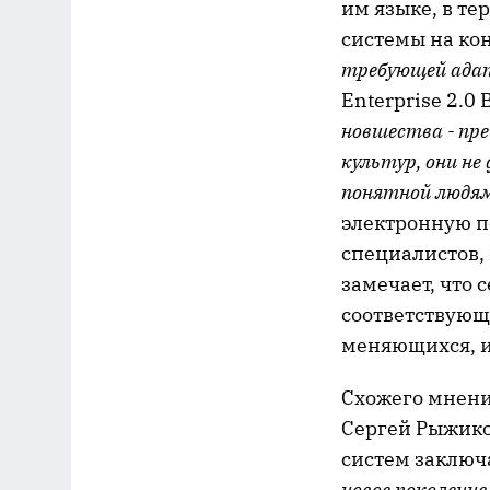
им языке, в т
системы на ко
требующей адап
Enterprise 2.0
новшества - пр
культур, они не
понятной людя
электронную п
специалистов, 
замечает, что
соответствующи
меняющихся, и
Схожего мнени
Сергей Рыжико
систем заключ
новое поколени