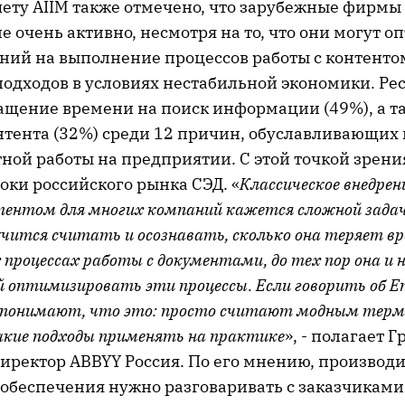
тчету AIIM также отмечено, что зарубежные фирмы
 не очень активно, несмотря на то, что они могут 
ний на выполнение процессов работы с контентом
одходов в условиях нестабильной экономики. Р
ащение времени на поиск информации (49%), а т
онтента (32%) среди 12 причин, обуславливающих
ной работы на предприятии. С этой точкой зрени
оки российского рынка СЭД. «
Классическое внедре
тентом для многих компаний кажется сложной задач
учится считать и осознавать, сколько она теряет вр
процессах работы с документами, до тех пор она и 
ей оптимизировать эти процессы. Если говорить об Ent
ь понимают, что это: просто считают модным терм
акие подходы применять на практике
», - полагает 
иректор ABBYY Россия. По его мнению, производ
обеспечения нужно разговаривать с заказчиками