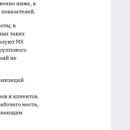
венно ниже, в
 показателей.
оты, в
ных таких
ьзуют MS
группового
ний не
ганизаций
ов и клиентов.
абочего места,
живающим