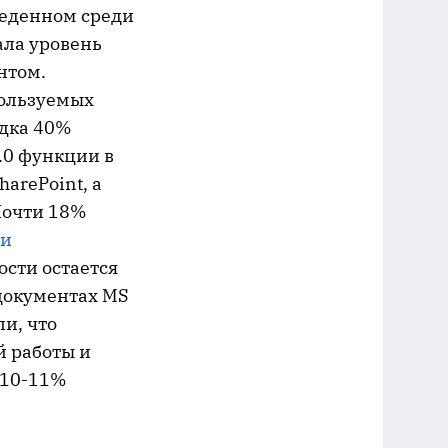
оведенном среди
ала уровень
нтом.
пользуемых
ядка 40%
.0 функции в
arePoint, а
Почти 18%
ии
ости остается
документах MS
ли, что
 работы и
 10-11%