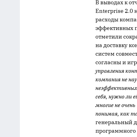
В выводах к о
Enterprise 2.0
расходы компа
эффективных п
отметили сокр
на доставку к
систем совмест
согласны и игр
управления кон
компания не на
неэффективных 
себя, нужно ли 
многие не очен
понимая, как т
генеральный д
программного 