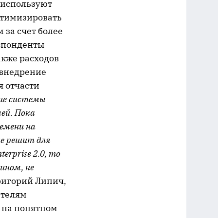
 используют
оптимизировать
 за счет более
еспонденты
акже расходов
 внедрение
я отчасти
ние системы
ей. Пока
емени на
не решит для
erprise 2.0, то
ином, не
Григорий Липич,
ителям
 на понятном