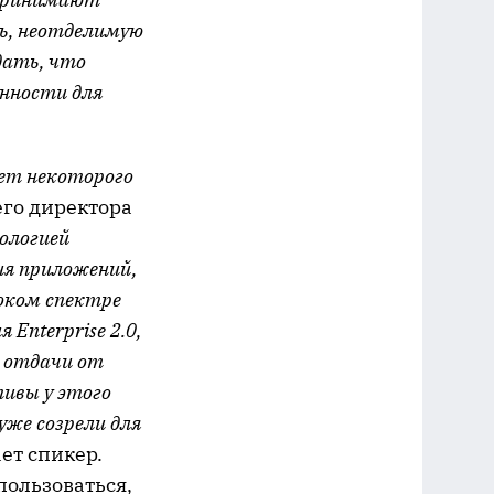
ь, неотделимую
дать, что
енности для
ует некоторого
его директора
еологией
ия приложений,
оком спектре
Enterprise 2.0,
е отдачи от
ивы у этого
уже созрели для
ает спикер.
пользоваться,