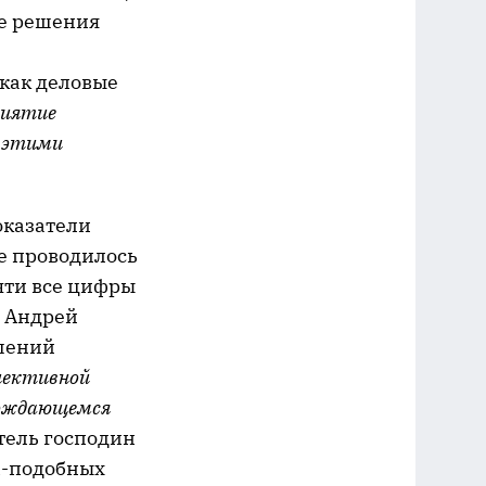
ые решения
как деловые
риятие
я этими
оказатели
е проводилось
чти все цифры
и Андрей
ешений
лективной
рождающемся
атель господин
i-подобных