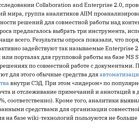
следовании Collaboration and Enterprise 2.0, пр
ий мира, группа аналитиков AIIM проанализиров
ности решений для совместной работы над конте
роса предлагалось выбрать три инструмента, ис
аще всего. Результаты опроса показали, что пор
ктивно задействуют так называемые Enterprise 2
ли порталах для групповой работы на базе MS Sh
 решениях по совместной работе с документами. 
ют для этого обычные средства для
автоматизац
тва
внутри СЭД. При этом «лидером» по популярн
очта и отслеживание примечаний и аннотаций в 
%, соответственно). Кроме того, аналитики выяви
анными средствами для организации совместной
я на базе wiki-технологий пользуются не больше