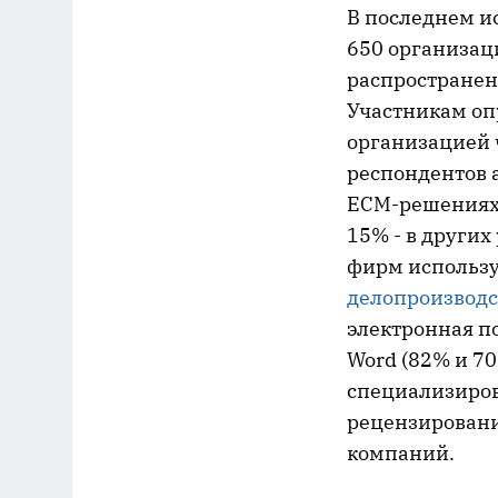
В последнем ис
650 организац
распространен
Участникам оп
организацией ч
респондентов а
ECM-решениях и
15% - в других
фирм использу
делопроизводс
электронная п
Word (82% и 70
специализиров
рецензировани
компаний.