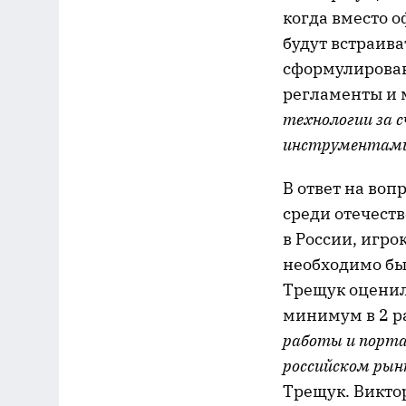
когда вместо 
будут встраив
сформулирован
регламенты и м
технологии за с
инструментами 
В ответ на воп
среди отечест
в России, игро
необходимо бы
Трещук оценил
минимум в 2 р
работы и порта
российском рын
Трещук. Викто