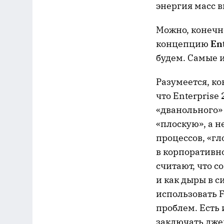
энергия масс 
Можно, конечно
концепцию
Ent
будем. Самые и
Разумеется, ко
что Enterprise
«дванольного»
«плоскую», а н
процессов, «гл
в корпоративн
считают, что 
и как дыры в 
использовать 
проблем. Есть
заключать дже