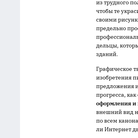
из трудного п
чтобы те укра
своими рисунка
предельно про
профессиональн
дельцы, котор
зданий.
Графическое тв
изобретения п
предложения и
прогресса, как
оформления и 
внешний вид н
по всем канона
ли Интернет дв