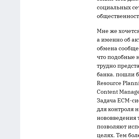
социальных се
общественност
Мне же хочетс
а именно об а
обмена сообщен
что подобные 
трудно предста
банка. пошли б
Resource Plann
Content Manage
Задача ECM-си
для контроля 
нововведения 
позволяют исп
целях. Тем бол