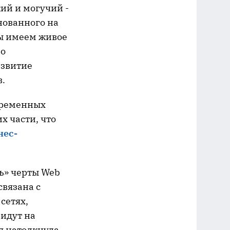
кий и могучий -
нованного на
мы имеем живое
но
азвитие
в.
временных
х части, что
нес-
ь» черты Web
связана с
сетях,
ридут на
ня натолкнула