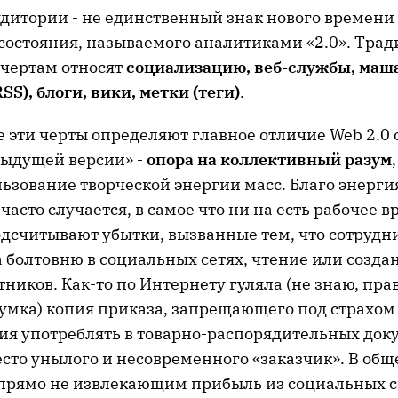
дитории - не единственный знак нового времени
 состояния, называемого аналитиками «2.0». Тра
чертам относят
социализацию, веб-службы, маша
S), блоги, вики, метки (теги)
.
е эти черты определяют главное отличие Web 2.0
ыдущей версии» -
опора на коллективный разум
ьзование творческой энергии масс. Благо энергия
часто случается, в самое что ни на есть рабочее в
дсчитывают убытки, вызванные тем, что сотрудн
 болтовню в социальных сетях, чтение или создан
ников. Как-то по Интернету гуляла (не знаю, пра
умка) копия приказа, запрещающего под страхом
ия употреблять в товарно-распорядительных док
есто унылого и несовременного «заказчик». В общ
прямо не извлекающим прибыль из социальных се