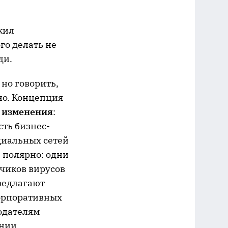
жил
ого делать не
ди.
 но говорить,
ьно. Концепция
 изменения
:
сть бизнес-
оциальных сетей
 полярно: одни
счиков вирусов
предлагают
корпоративных
одателям
ании