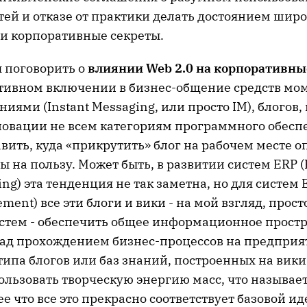
тей и отказе от практики делать достоянием шир
и корпоративные секреты.
я поговорить о
влиянии Web 2.0 на корпоративн
ктивном включении в бизнес-общение средств мо
иями (Instant Messaging, или просто IM), блогов,
новации не всем категориям программного обеспе
вить, куда «прикрутить» блог на рабочем месте 
ы на пользу. Может быть, в развитии систем ERP (
ing) эта тенденция не так заметна, но для систем 
ment) все эти блоги и вики - на мой взгляд, прост
стем - обеспечить общее информационное простр
над прохождением бизнес-процессов на предприя
типа блогов или баз знаний, построенных на вики
ользовать творческую энергию масс, что называе
ее что все это прекрасно соответствует базовой ид