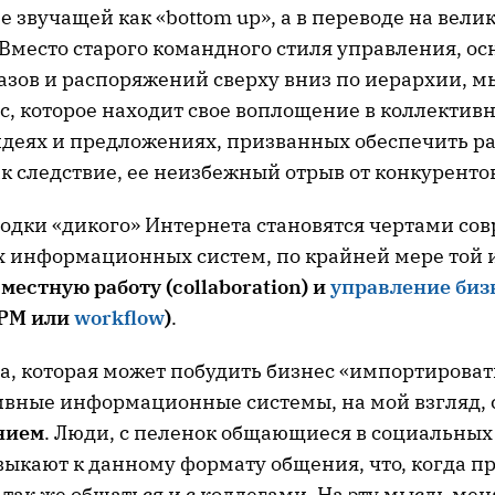
ле звучащей как «bottom up», а в переводе на вели
 Вместо старого командного стиля управления, ос
азов и распоряжений сверху вниз по иерархии, 
с, которое находит свое воплощение в коллектив
деях и предложениях, призванных обеспечить р
к следствие, ее неизбежный отрыв от конкуренто
ходки «дикого» Интернета становятся чертами со
 информационных систем, по крайней мере той и
местную работу (collaboration) и
управление биз
PM или
workflow
)
.
а, которая может побудить бизнес «импортироват
тивные информационные системы, на мой взгляд, 
нием
. Люди, с пеленок общающиеся в социальных 
выкают к данному формату общения, что, когда п
т так же общаться и с коллегами. На эту мысль ме