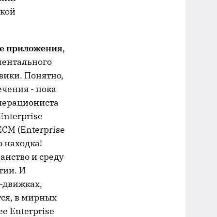
окой
ые приложения
,
ментального
 вики. Понятно,
чения - пока
операциониста
Enterprise
ECM (Enterprise
о находка!
анство и среду
тии. И
-движках,
тся, в мирных
ее Enterprise