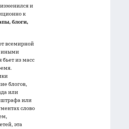
 изменился и
диционно к
пы, блоги,
 от всемирной
, иными
 бьет из масс
ремя.
ики
ие блогов,
вда или
 штрафа или
ументах слово
ем,
тей, эта