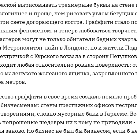
раской вырисовывать трехмерные буквы на стене
ологичнее и проще, чем рисовать углем бегущих 
при свете догорающего костра. Граффити стало п
ьным феноменом, и теперь любоваться творчес
астеров могут не только обитатели бедных кварт
 Метрополитэн-лайн в Лондоне, но и жители Под
ектричкой с Курского вокзала в сторону Петушков
ходит любая относительно ровная поверхность: от
о маленького железного ящичка, закрепленного н
а метров.
сство граффити в свое время создало немало про
бизнесменам: стены престижных офисов пестри
творениями, словно мусорные баки в Гарлеме. Б
 непрошеные шедевры ни к чему не приводили - 
 заново. Но бизнес не был бы бизнесом, если б 