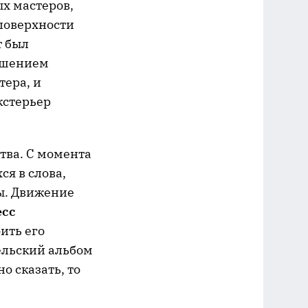
х мастеров,
поверхности
т был
рушением
тера, и
кстерьер
тва. С момента
я в слова,
ы. Движение
есс
оить его
ельский альбом
о сказать, то