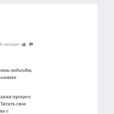
В закладки
тены подъездов,
человеке
елали процесс
Писать свое
ка с