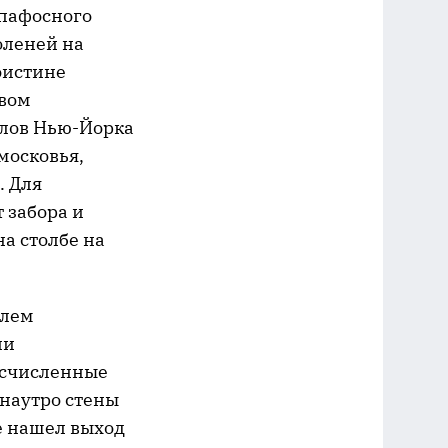
 пафосного
оленей на
оистине
твом
алов Нью-Йорка
московья,
. Для
 забора и
а столбе на
блем
ли
есчисленные
наутро стены
не нашел выход