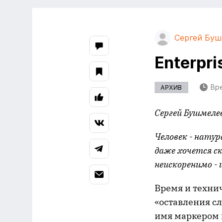
Сергей Буш
Enterpr
Вре
АРХИВ
Сергей Бушмеле
Человек - натур
даже хочется ск
неискоренимо - 
Время и технич
«оставления сл
имя маркером 