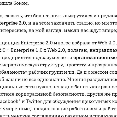
вышла боком.
, сказать, что бизнес опять выкрутился и предло
erprise 2.0
, и на этом закончить статью, но мы эт
нтересные, на мой взгляд, мысли нас ждут впере
нцепция Enterprise 2.0 многое вобрала от Web 2.0,
 2.0 = Enterprise 1.0 x Web 2.0, полагаю, неправил
 предприятия подразумевает и
организационные
е иерархическую структуру, простоту и прозрачно
обальность» рабочих групп и т.п. Да и с местом с
ой жизни не все однозначно. Мнения разделились
социальные сети нужно нещадно банить как разно
системе корпоративной безопасности, другие же 
Facebook* и Twitter для обсуждения щекотливых 
 и умеренные, предлагающие работникам и работ
нтльменские соглашения о разумном использов