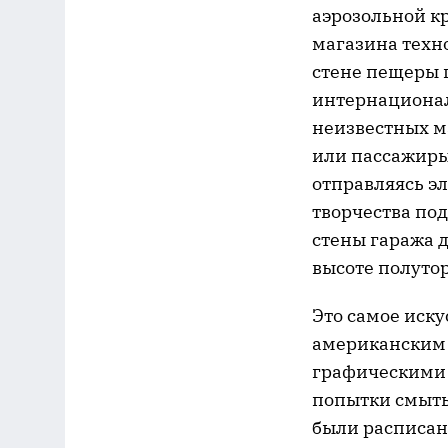
аэрозольной к
магазина техн
стене пещеры 
интернационал
неизвестных м
или пассажиры
отправляясь эл
творчества под
стены гаража д
высоте полутор
Это самое иску
американским 
графическими 
попытки смыть
были расписаны