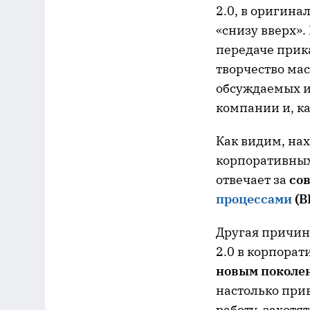
2.0, в оригина
«снизу вверх».
передаче прик
творчество мас
обсуждаемых и
компании и, ка
Как видим, на
корпоративных
отвечает за
сов
процессами
(B
Другая причин
2.0 в корпора
новым поколе
настолько при
работу, захотя