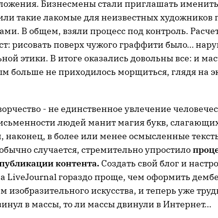
оложения. Бизнесмены стали приглашать имениты
сили такие лакомые для неизвестных художников 
ми. В общем, взяли процесс под контроль. Расче
ст: рисовать поверх чужого граффити было… на
ой этики. В итоге оказались довольны все: и мас
ым больше не приходилось морщиться, глядя на э
орчество - не единственное увлечение человечес
исьменности людей манит магия букв, слагающихс
, наконец, в более или менее осмысленные текст
 обычно случается, стремительно упростило
проц
публикации контента.
Создать свой блог и настр
а LiveJournal гораздо проще, чем оформить демб
м изобразительного искусства, и теперь уже трудн
инул в массы, то ли массы двинули в Интернет…