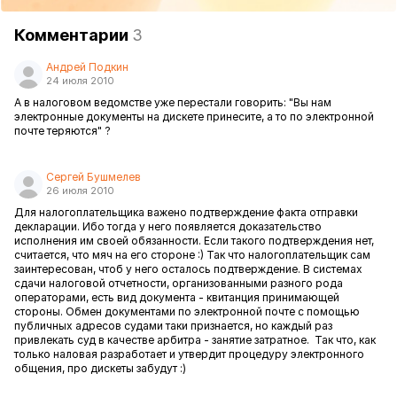
Комментарии
3
Андрей Подкин
24 июля 2010
А в налоговом ведомстве уже перестали говорить: "Вы нам
электронные документы на дискете принесите, а то по электронной
почте теряются" ?
Сергей Бушмелев
26 июля 2010
Для налогоплательщика важено подтверждение факта отправки
декларации. Ибо тогда у него появляется доказательство
исполнения им своей обязанности. Если такого подтверждения нет,
считается, что мяч на его стороне :) Так что налогоплательщик сам
заинтересован, чтоб у него осталось подтверждение. В системах
сдачи налоговой отчетности, организованными разного рода
операторами, есть вид документа - квитанция принимающей
стороны. Обмен документами по электронной почте с помощью
публичных адресов судами таки признается, но каждый раз
привлекать суд в качестве арбитра - занятие затратное. Так что, как
только наловая разработает и утвердит процедуру электронного
общения, про дискеты забудут :)